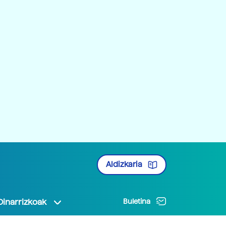
Aldizkaria
Oinarrizkoak
Buletina