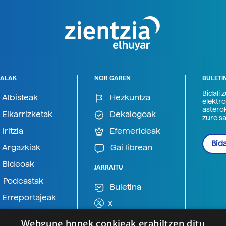
ALAK
NOR GAREN
BULETI
Bidali 
Albisteak
Hezkuntza
elektro
astero
Elkarrizketak
Dekalogoak
zure s
Iritzia
Efemerideak
Bida
Argazkiak
Gai librean
Bideoak
JARRAITU
Podcastak
Buletina
Erreportajeak
X
BlueSky
Webgune honek cookieak erabiltzen ditu