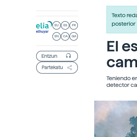
Texto red
posterior 
EU
ES
FR
EN
CA
GA
El e
cam
Partekatu
Teniendo en
detector ca