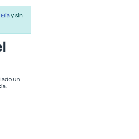
r
Elia
y sin
l
llado un
ia.