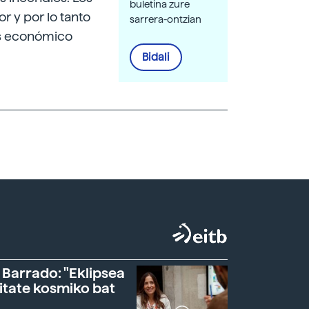
buletina zure
r y por lo tanto
sarrera-ontzian
ás económico
Bidali
 Barrado: "Eklipsea
itate kosmiko bat