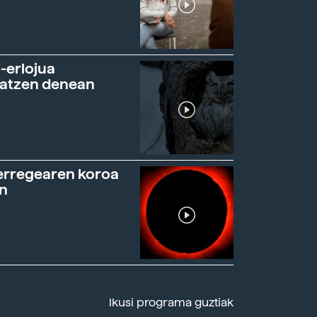
-erlojua
ratzen denean
erregearen koroa
n
Ikusi programa guztiak