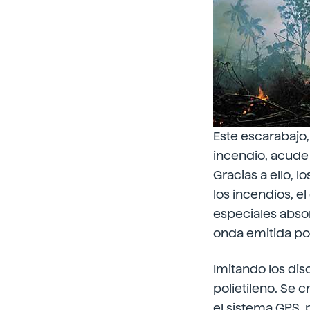
Este escarabajo
incendio, acude
Gracias a ello, 
los incendios, e
especiales absor
onda emitida por
Imitando los dis
polietileno. Se 
el sistema GPS, 