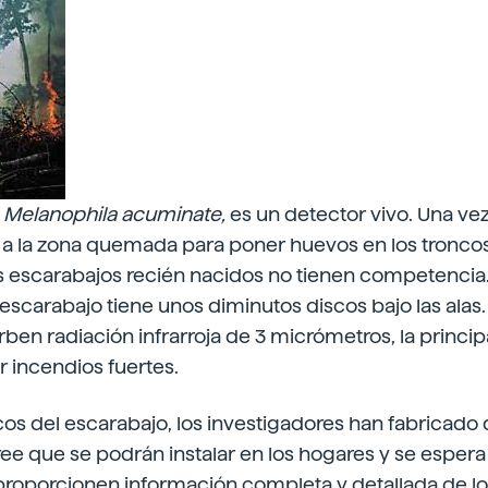
,
Melanophila acuminate,
es un detector vivo. Una ve
 a la zona quemada para poner huevos en los troncos
los escarabajos recién nacidos no tienen competencia
l escarabajo tiene unos diminutos discos bajo las alas.
ben radiación infrarroja de 3 micrómetros, la princip
 incendios fuertes.
cos del escarabajo, los investigadores han fabricado
cree que se podrán instalar en los hogares y se espera
proporcionen información completa y detallada de lo