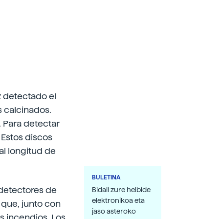
z detectado el
 calcinados.
. Para detectar
 Estos discos
al longitud de
BULETINA
 detectores de
Bidali zure helbide
elektronikoa eta
 que, junto con
jaso asteroko
s incendios. Los