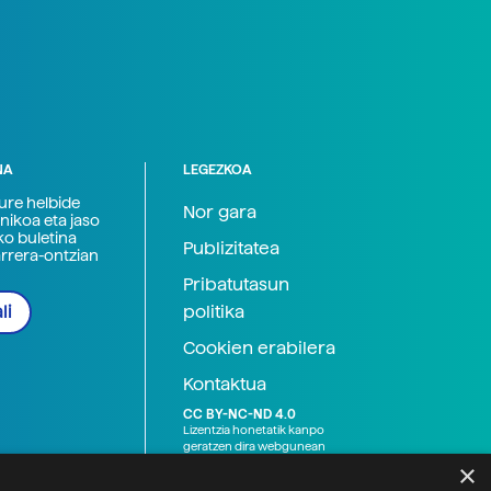
NA
LEGEZKOA
zure helbide
Nor gara
nikoa eta jaso
ko buletina
Publizitatea
arrera-ontzian
Pribatutasun
politika
li
Cookien erabilera
Kontaktua
CC BY-NC-ND 4.0
Lizentzia honetatik kanpo
geratzen dira webgunean
argitaratutako baliabide
×
grafikoak (argazki eta