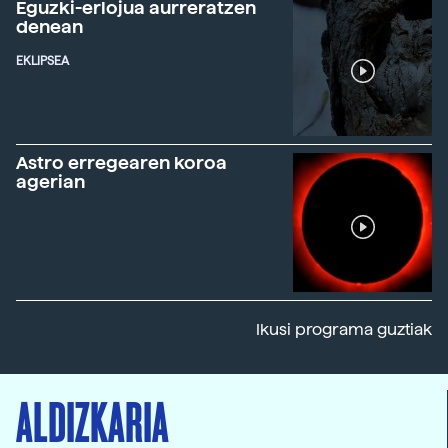
Eguzki-erlojua aurreratzen
denean
EKLIPSEA
Astro erregearen koroa
agerian
Ikusi programa guztiak
ALDIZKARIA