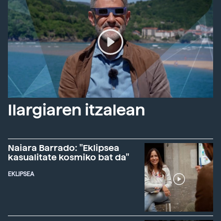
Ilargiaren itzalean
Naiara Barrado: "Eklipsea
kasualitate kosmiko bat da"
EKLIPSEA