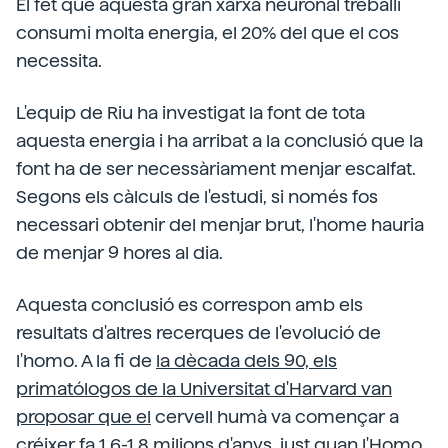
El fet que aquesta gran xarxa neuronal treballi
consumi molta energia, el 20% del que el cos
necessita.
L'equip de Riu ha investigat la font de tota
aquesta energia i ha arribat a la conclusió que la
font ha de ser necessàriament menjar escalfat.
Segons els càlculs de l'estudi, si només fos
necessari obtenir del menjar brut, l'home hauria
de menjar 9 hores al dia.
Aquesta conclusió es correspon amb els
resultats d'altres recerques de l'evolució de
l'homo. A la fi de
la dècada dels 90, els
primatólogos de la Universitat d'Harvard van
proposar que el
cervell humà va començar a
créixer fa 1,6-1,8 milions d'anys, just quan l'Homo