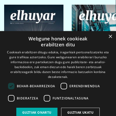
×
Webgune honek cookieak
erabiltzen ditu
Cookieak erabiltzen ditugu edukia, iragarkiak pertsonalizatzeko eta
gure trafikoa aztertzeko. Gure webgunearen erabilerari buruzko
informazioa ere partekatzen dugu gure publizitate- eta analisi-
bazkideekin, zuk eman diezun edo haiek beren zerbitzuak
erabiltzeagatik bildu duten beste informazio batzuekin konbina
dezaketenak.
BEHAR-BEHARREZKOA
ERRENDIMENDUA
BIDERATZEA
FUNTZIONALTASUNA
2026ko eka. 1a
2026ko mar. 1a
GUZTIAK ONARTU
GUZTIAK UKATU