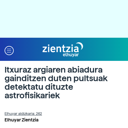
Itxuraz argiaren abiadura
gainditzen duten pultsuak
detektatu dituzte
astrofisikariek
Elhuyar aldizkaria: 262
Elhuyar Zientzia