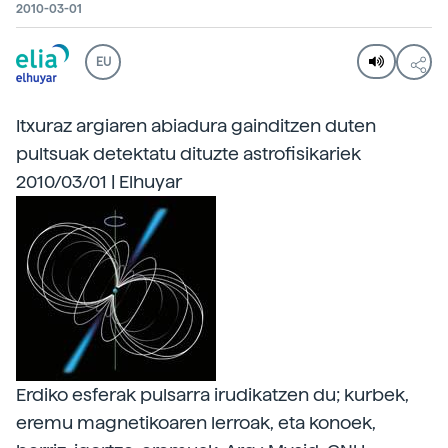
2010-03-01
EU
Itxuraz argiaren abiadura gainditzen duten
pultsuak detektatu dituzte astrofisikariek
2010/03/01 | Elhuyar
Erdiko esferak pulsarra irudikatzen du; kurbek,
eremu magnetikoaren lerroak, eta konoek,