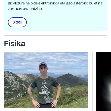
Bidali zure helbide elektronikoa eta jaso asteroko buletina
zure sarrera-ontzian
Bidali
Fisika