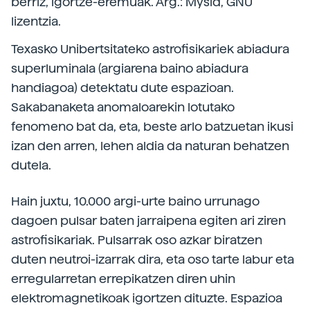
berriz, igortze-eremuak. Arg.: Mysid, GNU
lizentzia.
Texasko Unibertsitateko astrofisikariek abiadura
superluminala (argiarena baino abiadura
handiagoa) detektatu dute espazioan.
Sakabanaketa anomaloarekin lotutako
fenomeno bat da, eta, beste arlo batzuetan ikusi
izan den arren, lehen aldia da naturan behatzen
dutela.
Hain juxtu, 10.000 argi-urte baino urrunago
dagoen pulsar baten jarraipena egiten ari ziren
astrofisikariak. Pulsarrak oso azkar biratzen
duten neutroi-izarrak dira, eta oso tarte labur eta
erregularretan errepikatzen diren uhin
elektromagnetikoak igortzen dituzte. Espazioa