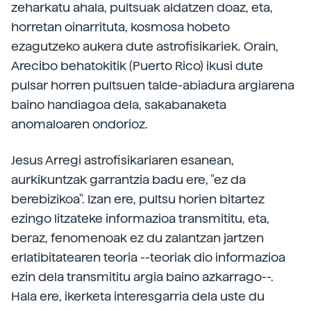
zeharkatu ahala, pultsuak aldatzen doaz, eta,
horretan oinarrituta, kosmosa hobeto
ezagutzeko aukera dute astrofisikariek. Orain,
Arecibo behatokitik (Puerto Rico) ikusi dute
pulsar horren pultsuen talde-abiadura argiarena
baino handiagoa dela, sakabanaketa
anomaloaren ondorioz.
Jesus Arregi astrofisikariaren esanean,
aurkikuntzak garrantzia badu ere, "ez da
berebizikoa". Izan ere, pultsu horien bitartez
ezingo litzateke informazioa transmititu, eta,
beraz, fenomenoak ez du zalantzan jartzen
erlatibitatearen teoria --teoriak dio informazioa
ezin dela transmititu argia baino azkarrago--.
Hala ere, ikerketa interesgarria dela uste du