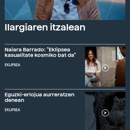
Ilargiaren itzalean
Naiara Barrado: "Eklipsea
kasualitate kosmiko bat da"
EKLIPSEA
Eguzki-erlojua aurreratzen
denean
EKLIPSEA