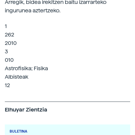
Arregik, bidea irekitzen baitu izarrarteko
ingurunea aztertzeko.
1
262
2010
3
010
Astrofisika; Fisika
Albisteak
12
Elhuyar Zientzia
BULETINA