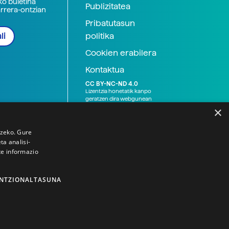
ko buletina
Publizitatea
arrera-ontzian
Pribatutasun
politika
li
Cookien erabilera
Kontaktua
CC BY-NC-ND 4.0
Lizentzia honetatik kanpo
geratzen dira webgunean
argitaratutako baliabide
×
grafikoak (argazki eta
ilustrazioak), baita Elhuyar ez
den bestelako erakunde eta
tzeko. Gure
norbanakoek idatzitakoak
a analisi-
ere. Kanpo-esteken bidez
te informazio
emandako edukiak esteka
horietan agertzen den
lizentziapean daude,
gehienetan copyright-a
NTZIONALTASUNA