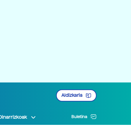
Aldizkaria
Oinarrizkoak
Buletina