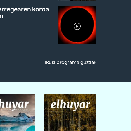
erregearen koroa
n
Ikusi programa guztiak