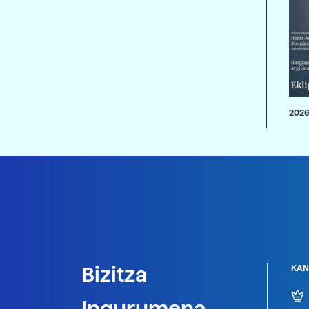
2026
Bizitza
KAN
Ingurumena