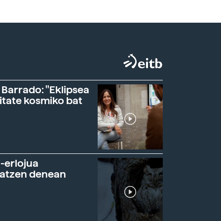
 Barrado: "Eklipsea
itate kosmiko bat
-erlojua
ratzen denean