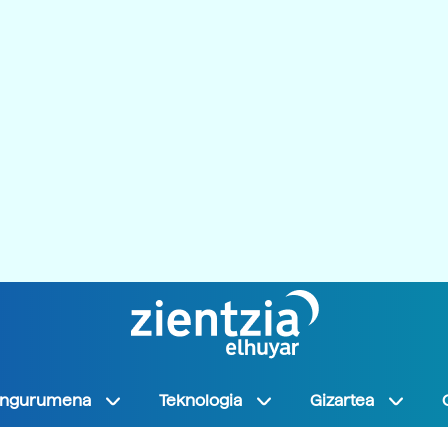
Ingurumena
Teknologia
Gizartea