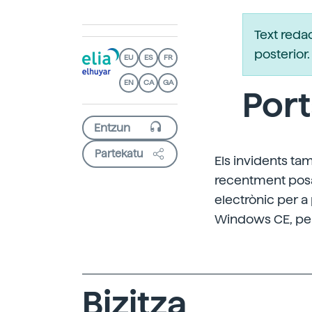
Text reda
posterio
EU
ES
FR
EN
CA
GA
Port
Partekatu
Els invidents ta
recentment posa
electrònic per a
Windows CE, perm
Bizitza