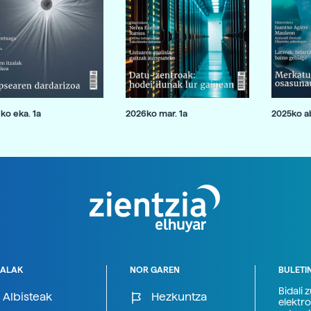
ko eka. 1a
2026ko mar. 1a
2025ko ab
ALAK
NOR GAREN
BULETI
Bidali 
Albisteak
Hezkuntza
elektro