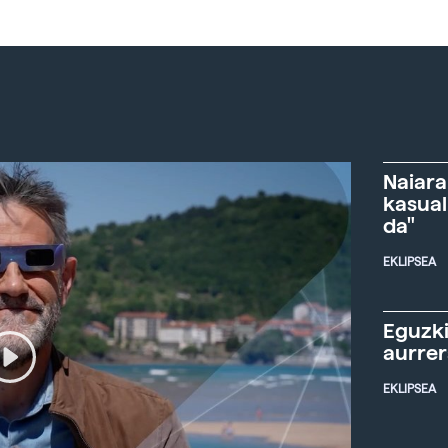
Naiara
kasual
da"
EKLIPSEA
Eguzki
aurre
EKLIPSEA