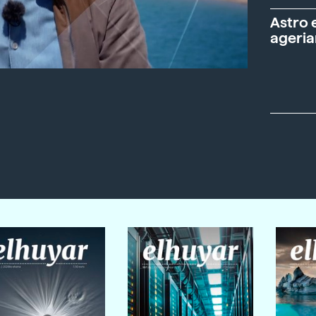
Astro 
ageria