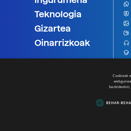
Teknologia
Gizartea
Oinarrizkoak
Cookieak e
webgunear
bazkideekin,
BEHAR-BEH