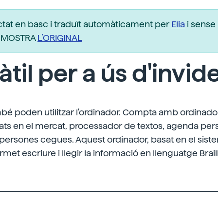
ctat en basc i traduït automàticament per
Elia
i sense 
r. MOSTRA
L’ORIGINAL
àtil per a ús d'invid
mbé poden utilitzar l'ordinador. Compta amb ordinador
ts en el mercat, processador de textos, agenda pers
 persones cegues. Aquest ordinador, basat en el sist
et escriure i llegir la informació en llenguatge Brail