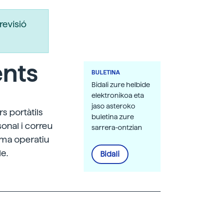
revisió
ents
BULETINA
Bidali zure helbide
elektronikoa eta
jaso asteroko
s portàtils
buletina zure
onal i correu
sarrera-ontzian
ema operatiu
le.
Bidali