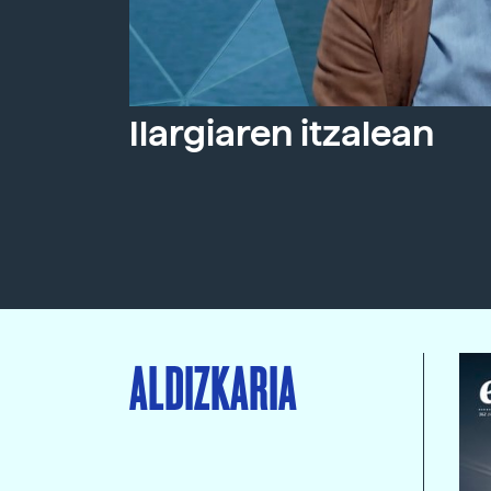
Ilargiaren itzalean
ALDIZKARIA