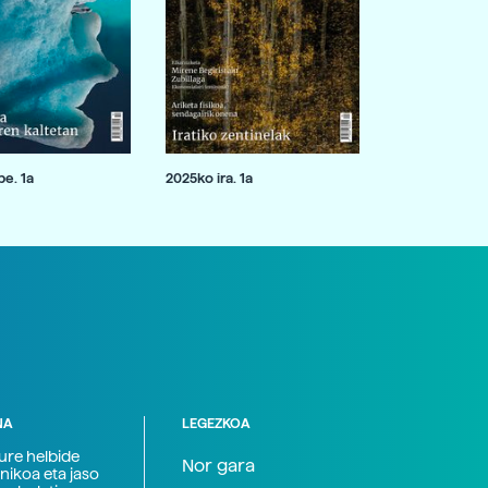
e. 1a
2025ko ira. 1a
NA
LEGEZKOA
zure helbide
Nor gara
nikoa eta jaso