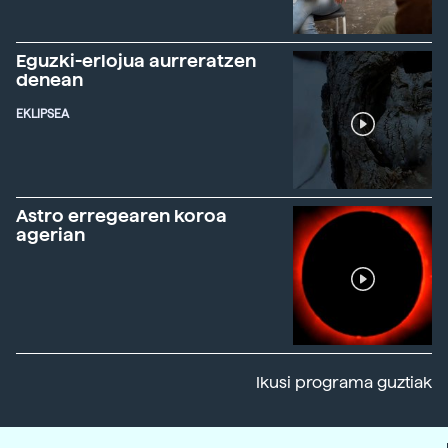
Eguzki-erlojua aurreratzen
denean
EKLIPSEA
Astro erregearen koroa
agerian
Ikusi programa guztiak