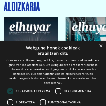
ALDIZKARIA
×
Webgune honek cookieak
erabiltzen ditu
Cookieak erabiltzen ditugu edukia, iragarkiak pertsonalizatzeko eta
gure trafikoa aztertzeko. Gure webgunearen erabilerari buruzko
informazioa ere partekatzen dugu gure publizitate- eta analisi-
bazkideekin, zuk eman diezun edo haiek beren zerbitzuak
erabiltzeagatik bildu duten beste informazio batzuekin konbina
dezaketenak.
BEHAR-BEHARREZKOA
ERRENDIMENDUA
BIDERATZEA
FUNTZIONALTASUNA
2026ko eka. 1a
2026ko mar. 1a