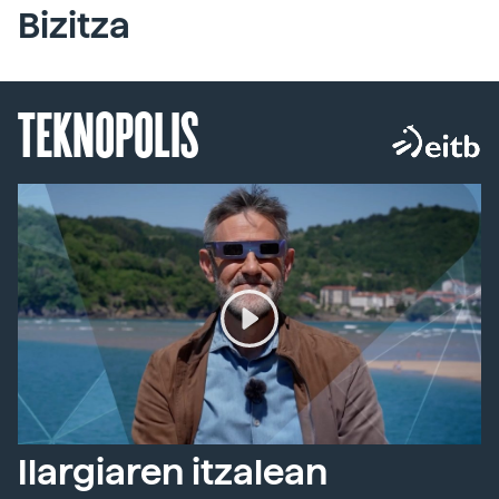
Bizitza
TEKNOPOLIS
Ilargiaren itzalean