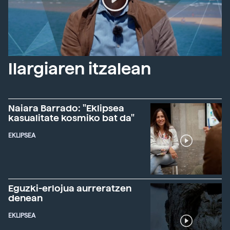
Ilargiaren itzalean
Naiara Barrado: "Eklipsea
kasualitate kosmiko bat da"
EKLIPSEA
Eguzki-erlojua aurreratzen
denean
EKLIPSEA