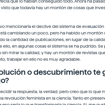
arecía que lo habían conseguido todo. Ahora ha pasa
visto que todavía hay un montón de cosas que invest
ivo mencionaría el declive del sistema de evaluación
a está cambiando un poco, pero ha habido un montón 
do la cantidad de publicaciones, en lugar de la cali
ello, en algunas cosas el sistema se ha pudrido. Se 
sin mirar la calidad, y hay un montón de revistas qu
anto, trabajar en ello no es muy agradable.
olución o descubrimiento te 
go?
cidir la respuesta, la verdad, pero creo que lo que 
una revolución feminista en la ciencia. Tanto en pres
e eso sería lo que transformaría la ciencia. Sí, me gus