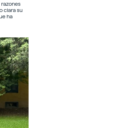
s razones
 clara su
ue ha