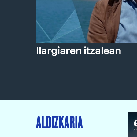
Ilargiaren itzalean
ALDIZKARIA