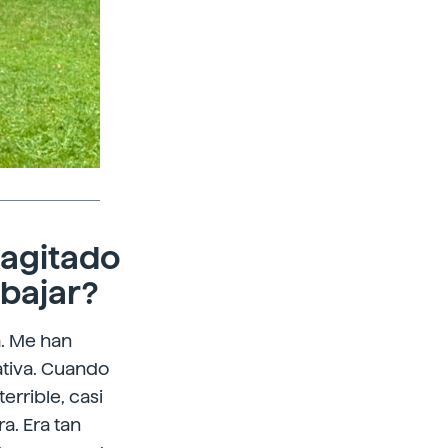
 agitado
bajar?
. Me han
ativa. Cuando
errible, casi
a. Era tan