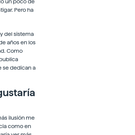
do un poco de
igar. Pero ha
 y del sistema
de años en los
dad. Como
publica
e se dedican a
gustaría
más ilusión me
encia como en
taría ver más