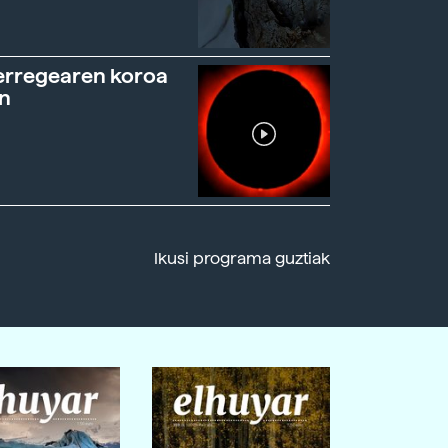
erregearen koroa
n
Ikusi programa guztiak