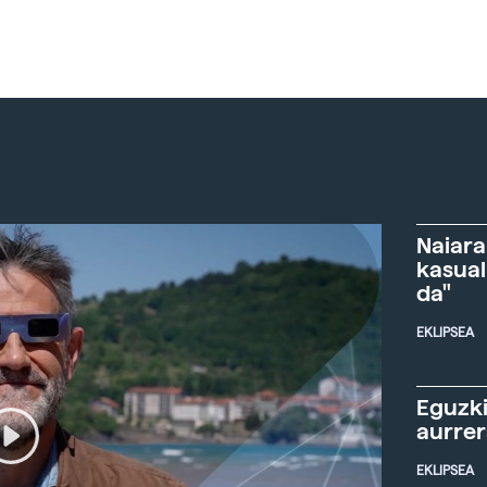
Naiara
kasual
da"
EKLIPSEA
Eguzki
aurre
EKLIPSEA