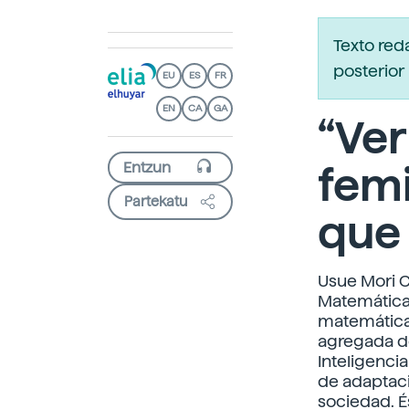
Texto red
posterior 
EU
ES
FR
EN
CA
GA
“Ver
femi
Partekatu
que 
Usue Mori C
Matemáticas
matemática,
agregada de
Inteligencia
de adaptació
sociedad. É