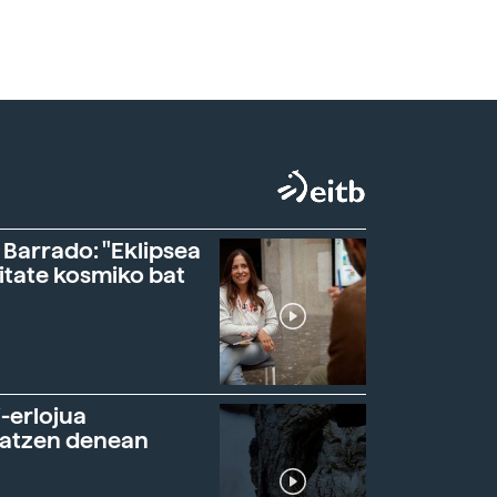
 Barrado: "Eklipsea
itate kosmiko bat
-erlojua
ratzen denean