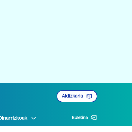
Aldizkaria
Oinarrizkoak
Buletina