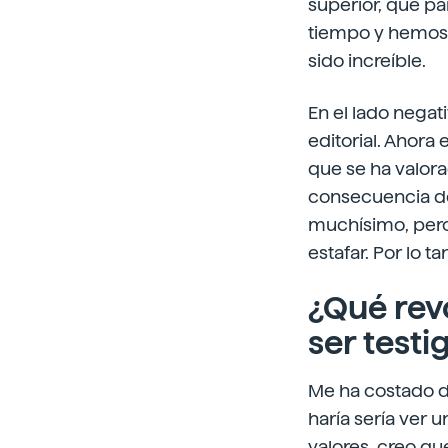
superior, que p
tiempo y hemos 
sido increíble.
En el lado negat
editorial. Ahor
que se ha valora
consecuencia de 
muchísimo, pero 
estafar. Por lo t
¿Qué rev
ser testi
Me ha costado de
haría sería ver 
valores, creo qu