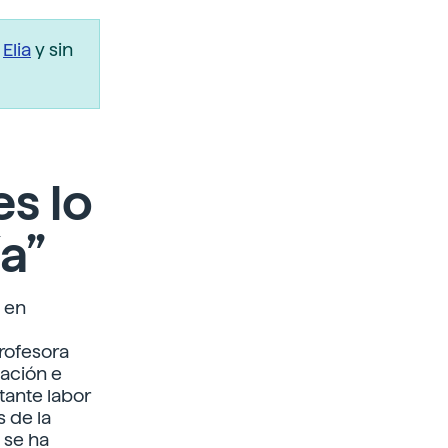
r
Elia
y sin
es lo
a”
o en
profesora
ación e
rtante labor
s de la
 se ha