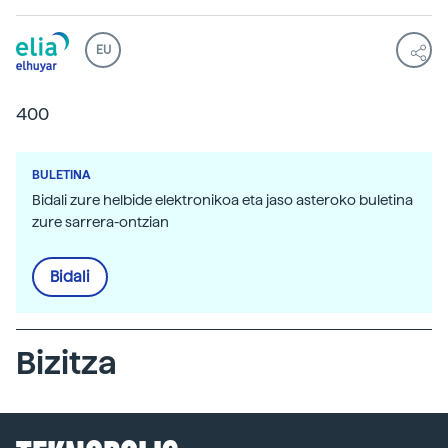
EU
400
BULETINA
Bidali zure helbide elektronikoa eta jaso asteroko buletina
zure sarrera-ontzian
Bidali
Bizitza