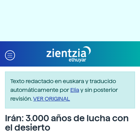
Texto redactado en euskara y traducido
automáticamente por
Elia
y sin posterior
revisión.
VER ORIGINAL
Irán: 3.000 años de lucha con
el desierto