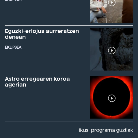
Eguzki-erlojua aurreratzen
denean
EKLIPSEA
Astro erregearen koroa
agerian
Ikusi programa guztiak