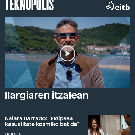
TEKNOPOLIS
Ilargiaren itzalean
Naiara Barrado: "Eklipsea
kasualitate kosmiko bat da"
EKLIPSEA