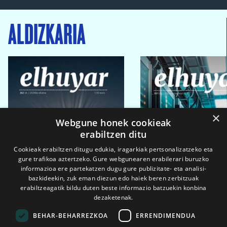
ALDIZKARIA
×
Webgune honek cookieak
erabiltzen ditu
Cookieak erabiltzen ditugu edukia, iragarkiak pertsonalizatzeko eta
gure trafikoa aztertzeko. Gure webgunearen erabilerari buruzko
informazioa ere partekatzen dugu gure publizitate- eta analisi-
bazkideekin, zuk eman diezun edo haiek beren zerbitzuak
erabiltzeagatik bildu duten beste informazio batzuekin konbina
dezaketenak.
BEHAR-BEHARREZKOA
ERRENDIMENDUA