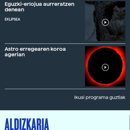
Eguzki-erlojua aurreratzen
denean
EKLIPSEA
Astro erregearen koroa
agerian
Ikusi programa guztiak
ALDIZKARIA