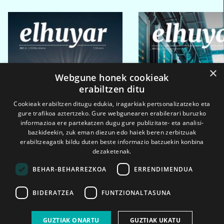
×
Webgune honek cookieak
erabiltzen ditu
Cookieak erabiltzen ditugu edukia, iragarkiak pertsonalizatzeko eta
gure trafikoa aztertzeko. Gure webgunearen erabilerari buruzko
informazioa ere partekatzen dugu gure publizitate- eta analisi-
bazkideekin, zuk eman diezun edo haiek beren zerbitzuak
erabiltzeagatik bildu duten beste informazio batzuekin konbina
dezaketenak.
BEHAR-BEHARREZKOA
ERRENDIMENDUA
BIDERATZEA
FUNTZIONALTASUNA
2026ko eka. 1a
2026ko mar. 1a
GUZTIAK ONARTU
GUZTIAK UKATU