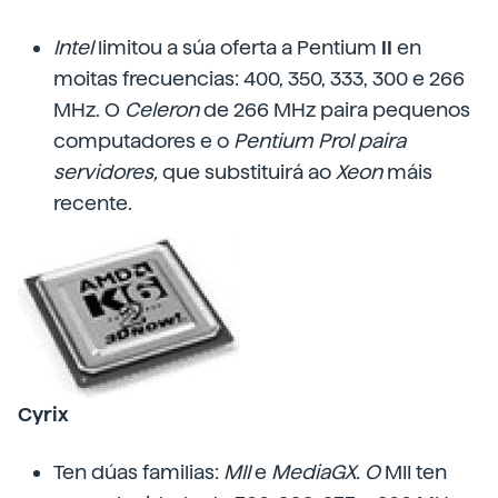
Intel
limitou a súa oferta a Pentium
II
en
moitas frecuencias: 400, 350, 333, 300 e 266
MHz. O
Celeron
de 266 MHz paira pequenos
computadores e o
Pentium Prol paira
servidores,
que substituirá ao
Xeon
máis
recente.
Cyrix
Ten dúas familias:
MII
e
MediaGX. O
MII ten