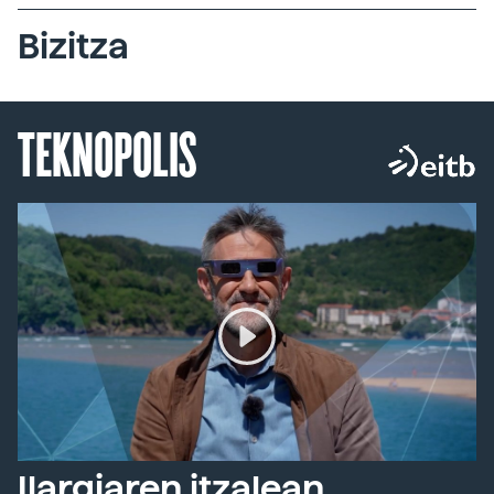
Bizitza
TEKNOPOLIS
Ilargiaren itzalean