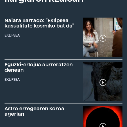
Naiara Barrado: "Eklipsea
kasualitate kosmiko bat da"
EKLIPSEA
Eguzki-erlojua aurreratzen
denean
EKLIPSEA
Astro erregearen koroa
agerian