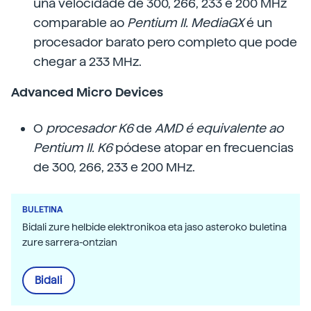
una velocidade de 300, 266, 233 e 200 MHz
comparable ao
Pentium II.
MediaGX
é un
procesador barato pero completo que pode
chegar a 233 MHz.
Advanced Micro Devices
O
procesador K6
de
AMD é equivalente ao
Pentium II.
K6
pódese atopar en frecuencias
de 300, 266, 233 e 200 MHz.
BULETINA
Bidali zure helbide elektronikoa eta jaso asteroko buletina
zure sarrera-ontzian
Bidali