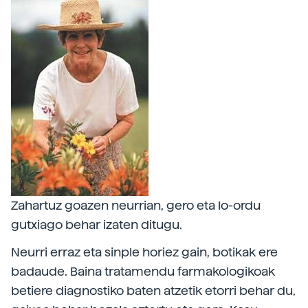
Zahartuz goazen neurrian, gero eta lo-ordu
gutxiago behar izaten ditugu.
Neurri erraz eta sinple horiez gain, botikak ere
badaude. Baina tratamendu farmakologikoak
betiere diagnostiko baten atzetik etorri behar du,