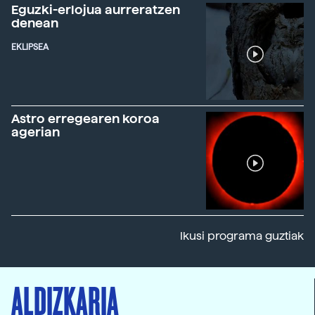
Eguzki-erlojua aurreratzen
denean
EKLIPSEA
Astro erregearen koroa
agerian
Ikusi programa guztiak
ALDIZKARIA