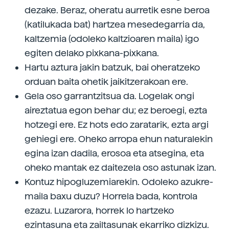
dezake. Beraz, oheratu aurretik esne beroa
(katilukada bat) hartzea mesedegarria da,
kaltzemia (odoleko kaltzioaren maila) igo
egiten delako pixkana-pixkana.
Hartu aztura jakin batzuk, bai oheratzeko
orduan baita ohetik jaikitzerakoan ere.
Gela oso garrantzitsua da. Logelak ongi
aireztatua egon behar du; ez beroegi, ezta
hotzegi ere. Ez hots edo zaratarik, ezta argi
gehiegi ere. Oheko arropa ehun naturalekin
egina izan dadila, erosoa eta atsegina, eta
oheko mantak ez daitezela oso astunak izan.
Kontuz hipogluzemiarekin. Odoleko azukre-
maila baxu duzu? Horrela bada, kontrola
ezazu. Luzarora, horrek lo hartzeko
ezintasuna eta zailtasunak ekarriko dizkizu.