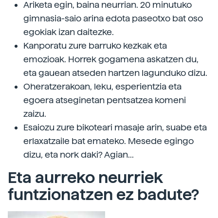
Ariketa egin, baina neurrian. 20 minutuko
gimnasia-saio arina edota paseotxo bat oso
egokiak izan daitezke.
Kanporatu zure barruko kezkak eta
emozioak. Horrek gogamena askatzen du,
eta gauean atseden hartzen lagunduko dizu.
Oheratzerakoan, leku, esperientzia eta
egoera atseginetan pentsatzea komeni
zaizu.
Esaiozu zure bikoteari masaje arin, suabe eta
erlaxatzaile bat emateko. Mesede egingo
dizu, eta nork daki? Agian...
Eta aurreko neurriek
funtzionatzen ez badute?