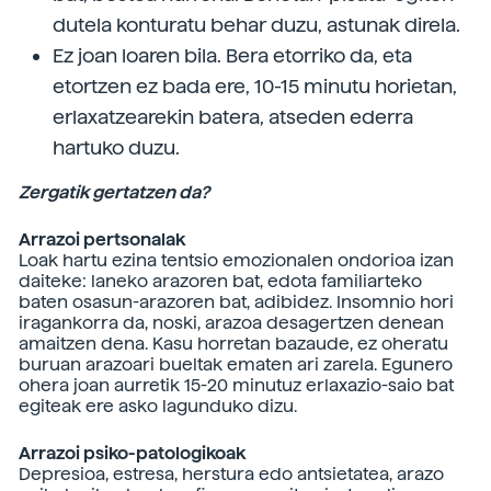
dutela konturatu behar duzu, astunak direla.
Ez joan loaren bila. Bera etorriko da, eta
etortzen ez bada ere, 10-15 minutu horietan,
erlaxatzearekin batera, atseden ederra
hartuko duzu.
Zergatik gertatzen da?
Arrazoi pertsonalak
Loak hartu ezina tentsio emozionalen ondorioa izan
daiteke: laneko arazoren bat, edota familiarteko
baten osasun-arazoren bat, adibidez. Insomnio hori
iragankorra da, noski, arazoa desagertzen denean
amaitzen dena. Kasu horretan bazaude, ez oheratu
buruan arazoari bueltak ematen ari zarela. Egunero
ohera joan aurretik 15-20 minutuz erlaxazio-saio bat
egiteak ere asko lagunduko dizu.
Arrazoi psiko-patologikoak
Depresioa, estresa, herstura edo antsietatea, arazo