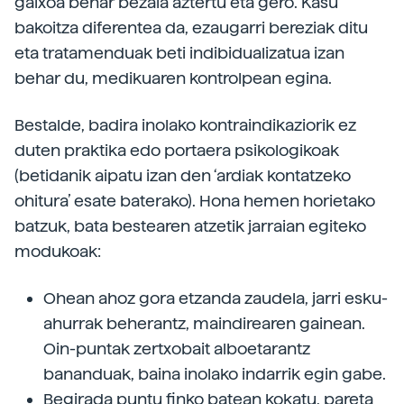
gaixoa behar bezala aztertu eta gero. Kasu
bakoitza diferentea da, ezaugarri bereziak ditu
eta tratamenduak beti indibidualizatua izan
behar du, medikuaren kontrolpean egina.
Bestalde, badira inolako kontraindikaziorik ez
duten praktika edo portaera psikologikoak
(betidanik aipatu izan den ‘ardiak kontatzeko
ohitura’ esate baterako). Hona hemen horietako
batzuk, bata bestearen atzetik jarraian egiteko
modukoak:
Ohean ahoz gora etzanda zaudela, jarri esku-
ahurrak beherantz, maindirearen gainean.
Oin-puntak zertxobait alboetarantz
bananduak, baina inolako indarrik egin gabe.
Begirada puntu finko batean kokatu, pareta