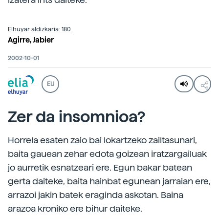
Elhuyar aldizkaria: 180
Agirre, Jabier
2002-10-01
EU
Zer da insomnioa?
Horrela esaten zaio bai lokartzeko zailtasunari,
baita gauean zehar edota goizean iratzargailuak
jo aurretik esnatzeari ere. Egun bakar batean
gerta daiteke, baita hainbat egunean jarraian ere,
arrazoi jakin batek eraginda askotan. Baina
arazoa kroniko ere bihur daiteke.