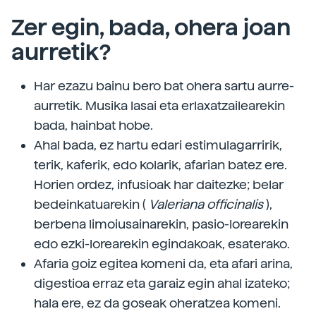
Zer egin, bada, ohera joan
aurretik?
Har ezazu bainu bero bat ohera sartu aurre-
aurretik. Musika lasai eta erlaxatzailearekin
bada, hainbat hobe.
Ahal bada, ez hartu edari estimulagarririk,
terik, kaferik, edo kolarik, afarian batez ere.
Horien ordez, infusioak har daitezke; belar
bedeinkatuarekin (
Valeriana officinalis
),
berbena limoiusainarekin, pasio-lorearekin
edo ezki-lorearekin egindakoak, esaterako.
Afaria goiz egitea komeni da, eta afari arina,
digestioa erraz eta garaiz egin ahal izateko;
hala ere, ez da goseak oheratzea komeni.