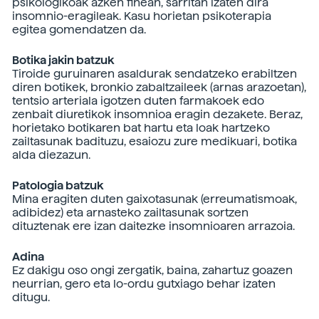
psikologikoak azken finean, sarritan izaten dira
insomnio-eragileak. Kasu horietan psikoterapia
egitea gomendatzen da.
Botika jakin batzuk
Tiroide guruinaren asaldurak sendatzeko erabiltzen
diren botikek, bronkio zabaltzaileek (arnas arazoetan),
tentsio arteriala igotzen duten farmakoek edo
zenbait diuretikok insomnioa eragin dezakete. Beraz,
horietako botikaren bat hartu eta loak hartzeko
zailtasunak badituzu, esaiozu zure medikuari, botika
alda diezazun.
Patologia batzuk
Mina eragiten duten gaixotasunak (erreumatismoak,
adibidez) eta arnasteko zailtasunak sortzen
dituztenak ere izan daitezke insomnioaren arrazoia.
Adina
Ez dakigu oso ongi zergatik, baina, zahartuz goazen
neurrian, gero eta lo-ordu gutxiago behar izaten
ditugu.