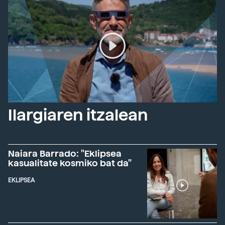
Ilargiaren itzalean
Naiara Barrado: "Eklipsea
kasualitate kosmiko bat da"
EKLIPSEA