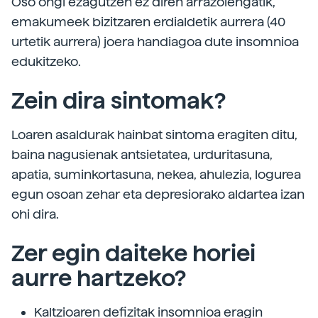
Oso ongi ezagutzen ez diren arrazoiengatik,
emakumeek bizitzaren erdialdetik aurrera (40
urtetik aurrera) joera handiagoa dute insomnioa
edukitzeko.
Zein dira sintomak?
Loaren asaldurak hainbat sintoma eragiten ditu,
baina nagusienak antsietatea, urduritasuna,
apatia, suminkortasuna, nekea, ahulezia, logurea
egun osoan zehar eta depresiorako aldartea izan
ohi dira.
Zer egin daiteke horiei
aurre hartzeko?
Kaltzioaren defizitak insomnioa eragin