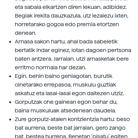
eta sabaia elkartzen diren lekuan, adibidez.
Begiak irekita dauzkazula, utz iezaiezu ixten,
horretarako gogoa edo premia etortzen
denean.
Arnasa sakon hartu, ahal bada sabeletik
bertatik indar eginez, lotan dagoen pertsona
baten antzera. Jarraian, utzi arnasketak bere
erritmo normala har dezan.
Egin, behin baino gehiagotan, burutik
oinetarako errepasoa, muskulu guztiak
askatuz eta lasai-lasai egon daitezen utziz.
Gorputzak ohe gainean egon behar du,
baina muskuluak atsedenean daudela.
Zure gorputz-atalen kontzientzia hartu: beso
bat aurrena, beste bat jarraian, gero zango
bat, bestea hurrena. Benetan ‘pisatu’ egiten