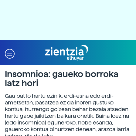
Insomnioa: gaueko borroka
latz hori
Gau bat lo hartu ezinik, erdi-esna edo erdi-
ametsetan, pasatzea ez da inoren gustuko
kontua, hurrengo goizean behar bezala atseden
hartu gabe jaikitzen baikara ohetik. Baina loezina
(edo insomnioa) eguneroko, hobe esanda,
gaueroko kontua bihurtzen denean, arazoa larria
izatera irits daiteke.