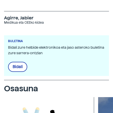
Agirre, Jabier
Medikua eta OEEko kidea
BULETINA
Bidali zure helbide elektronikoa eta jaso asteroko buletina
zure sarrera-ontzian
Bidali
Osasuna