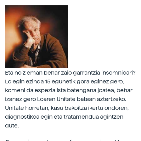
Eta noiz eman behar zaio garrantzia insomnioari?
Lo egin ezinda 15 egunetik gora eginez gero,
komeni da espezialista batengana joatea, behar
izanez gero Loaren Unitate batean aztertzeko.
Unitate horretan, kasu bakoitza ikertu ondoren,
diagnostikoa egin eta tratamendua agintzen
dute.