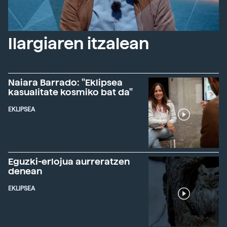
Ilargiaren itzalean
Naiara Barrado: "Eklipsea
kasualitate kosmiko bat da"
EKLIPSEA
Eguzki-erlojua aurreratzen
denean
EKLIPSEA