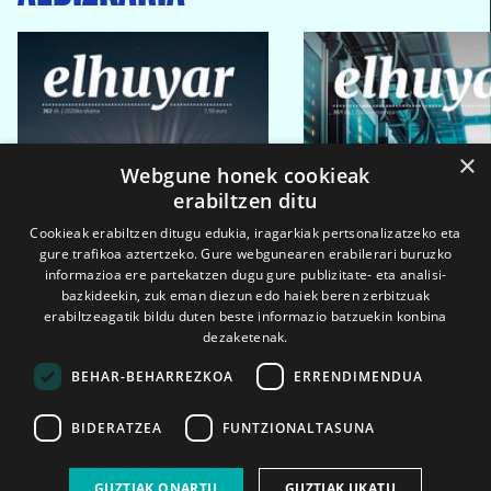
×
Webgune honek cookieak
erabiltzen ditu
Cookieak erabiltzen ditugu edukia, iragarkiak pertsonalizatzeko eta
gure trafikoa aztertzeko. Gure webgunearen erabilerari buruzko
informazioa ere partekatzen dugu gure publizitate- eta analisi-
bazkideekin, zuk eman diezun edo haiek beren zerbitzuak
erabiltzeagatik bildu duten beste informazio batzuekin konbina
dezaketenak.
BEHAR-BEHARREZKOA
ERRENDIMENDUA
BIDERATZEA
FUNTZIONALTASUNA
2026ko eka. 1a
2026ko mar. 1a
GUZTIAK ONARTU
GUZTIAK UKATU