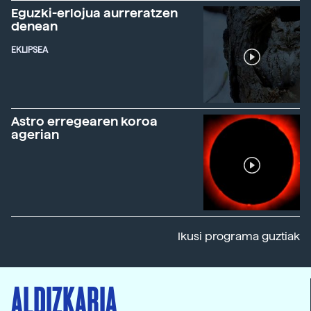
Eguzki-erlojua aurreratzen
denean
EKLIPSEA
Astro erregearen koroa
agerian
Ikusi programa guztiak
ALDIZKARIA