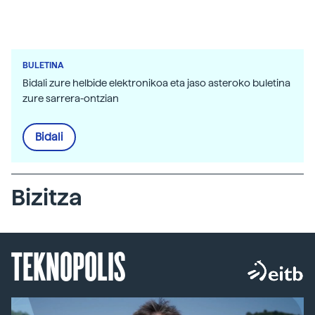
BULETINA
Bidali zure helbide elektronikoa eta jaso asteroko buletina
zure sarrera-ontzian
Bidali
Bizitza
TEKNOPOLIS