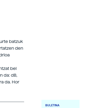
 urte batzuk
ertatzen den
drioa
ntzat bel
n da: dB,
ra da. Hor
BULETINA