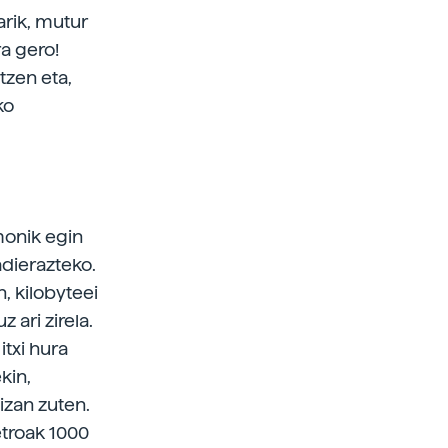
larik, mutur
ra gero!
tzen eta,
ko
monik egin
adierazteko.
, kilobyteei
 ari zirela.
itxi hura
kin,
izan zuten.
etroak 1000