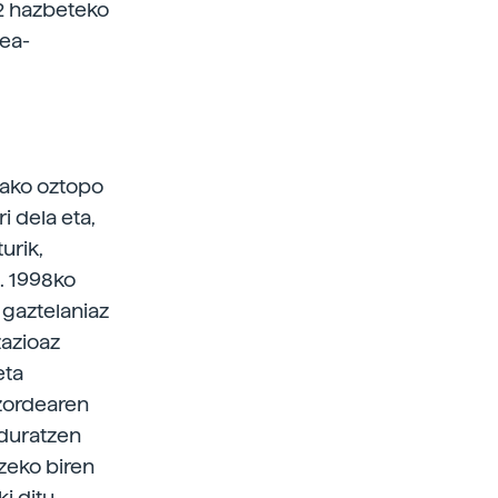
/2 hazbeteko
tea-
tako oztopo
i dela eta,
urik,
. 1998ko
 gaztelaniaz
zazioaz
eta
tzordearen
rduratzen
zeko biren
i ditu.