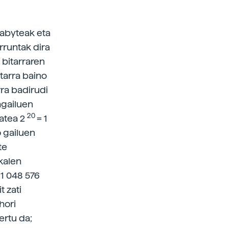
gabyteak eta
rruntak dira
 bitarraren
itarra baino
ra badirudi
agailuen
20
tatea 2
= 1
 gailuen
te
kalen
 1 048 576
t zati
hori
ertu da;