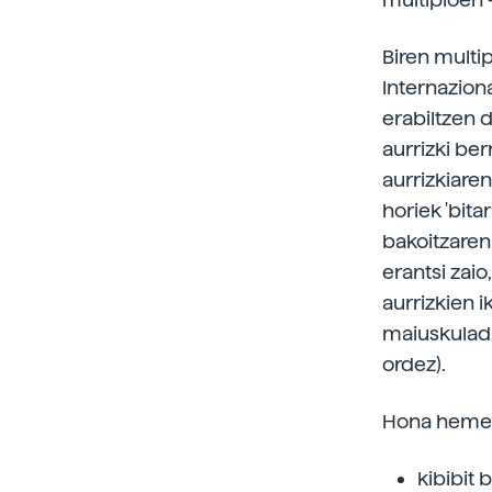
Biren multi
Internazion
erabiltzen d
aurrizki ber
aurrizkiaren
horiek 'bitar
bakoitzaren 
erantsi zaio
aurrizkien i
maiuskuladun
ordez).
Hona hemen 
kibibit b