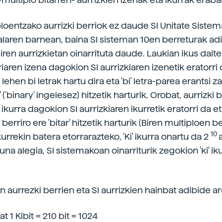
ploentzako aurrizki berriok ez daude SI Unitate Sistem
alaren barnean, baina SI sisteman 10en berreturak ad
iren aurrizkietan oinarrituta daude. Laukian ikus dait
riaren izena dagokion SI aurrizkiaren izenetik eratorri 
 lehen bi letrak hartu dira eta 'bi' letra-parea erantsi 
' ('binary' ingelesez) hitzetik harturik. Orobat, aurrizki b
ikurra dagokion SI aurrizkiaren ikurretik eratorri da eta 
, berriro ere 'bitar' hitzetik harturik (Biren multiploen b
10
kurrekin batera etorrarazteko, 'Ki' ikurra onartu da 2
a alegia, SI sistemakoan oinarriturik zegokion 'ki' ik
aurrezki berrien eta SI aurrizkien hainbat adibide arg
at 1 Kibit = 210 bit = 1024