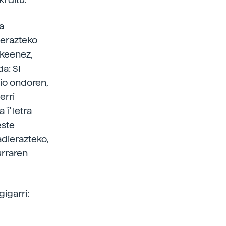
a
ierazteko
ekeenez,
da: SI
zaio ondoren,
erri
'i' letra
este
adierazteko,
urraren
igarri: