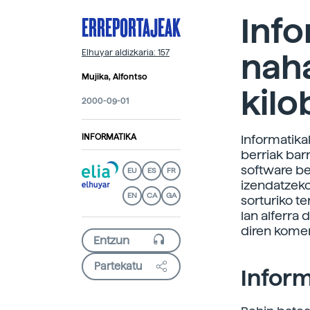
ERREPORTAJEAK
Info
naha
Elhuyar aldizkaria: 157
Mujika, Alfontso
kilo
2000-09-01
INFORMATIKA
Informatika
berriak bar
software ber
EU
ES
FR
izendatzeko.
EN
CA
GA
sorturiko te
lan alferra 
diren komer
Partekatu
Inform