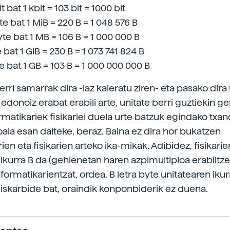
it bat 1 kbit = 103 bit = 1000 bit
 bat 1 MiB = 220 B = 1 048 576 B
e bat 1 MB = 106 B = 1 000 000 B
 bat 1 GiB = 230 B = 1 073 741 824 B
 bat 1 GB = 103 B = 1 000 000 000 B
rri samarrak dira -iaz kaleratu ziren- eta pasako dira
edonoiz erabat erabili arte, unitate berri guztiekin g
rmatikariek fisikariei duela urte batzuk egindako txan
ala esan daiteke, beraz. Baina ez dira hor bukatzen
ien eta fisikarien arteko ika-mikak. Adibidez, fisikarie
 ikurra B da (gehienetan haren azpimultiploa erabiltze
nformatikarientzat, ordea, B letra byte unitatearen ikur
liskarbide bat, oraindik konponbiderik ez duena.