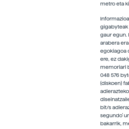
metro eta k
Informazioa
gigabyteak -
gaur egun. 
arabera erai
egokiagoa d
ere, ez dak
memoriari b
048 576 byt
(diskoen) f
adierazteko
diseinatzail
bit/s adiera
segundo' uni
bakarrik, me