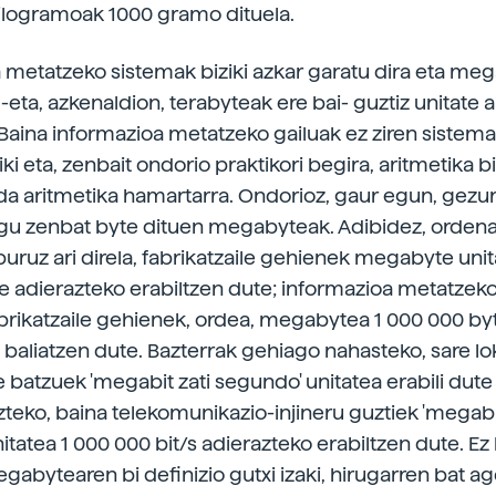
ilogramoak 1000 gramo dituela.
 metatzeko sistemak biziki azkar garatu dira eta me
eta, azkenaldion, terabyteak ere bai- guztiz unitate a
Baina informazioa metatzeko gailuak ez ziren sistema
ki eta, zenbait ondorio praktikori begira, aritmetika b
a aritmetika hamartarra. Ondorioz, gaur egun, gezur
igu zenbat byte dituen megabyteak. Adibidez, orden
uruz ari direla, fabrikatzaile gehienek megabyte uni
e adierazteko erabiltzen dute; informazioa metatzeko
abrikatzaile gehienek, ordea, megabytea 1 000 000 by
 baliatzen dute. Bazterrak gehiago nahasteko, sare lo
e batzuek 'megabit zati segundo' unitatea erabili dute
zteko, baina telekomunikazio-injineru guztiek 'megabi
tatea 1 000 000 bit/s adierazteko erabiltzen dute. Ez 
gabytearen bi definizio gutxi izaki, hirugarren bat ag