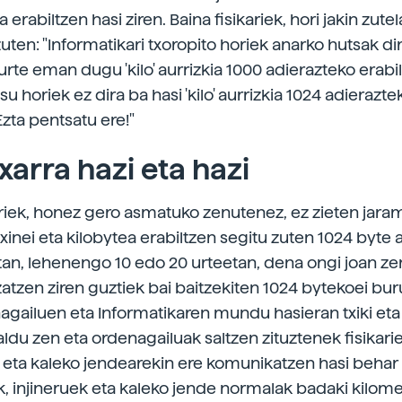
a erabiltzen hasi ziren. Baina fisikariek, hori jakin zute
 zuten: "Informatikari txoropito horiek anarko hutsak di
rte eman dugu 'kilo' aurrizkia 1000 adierazteko erabil
su horiek ez dira ba hasi 'kilo' aurrizkia 1024 adierazte
Ezta pentsatu ere!"
txarra hazi eta hazi
riek, honez gero asmatuko zenutenez, ez zieten jara
etxinei eta kilobytea erabiltzen segitu zuten 1024 byte 
tan, lehenengo 10 edo 20 urteetan, dena ongi joan zen
tzen ziren guztiek bai baitzekiten 1024 bytekoei buruz
agailuen eta Informatikaren mundu hasieran txiki eta 
ldu zen eta ordenagailuak saltzen zituztenek fisikarie
n eta kaleko jendearekin ere komunikatzen hasi behar 
iek, injineruek eta kaleko jende normalak badaki kilom