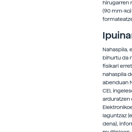
hirugarren 
(90 mm-ko) 
formateatze
Ipuina
Nahaspila, 
bihurtu da 
fisikari err
nahaspila d
abenduan Na
CEI, ingele
arduratzen 
Elektroniko
laguntzaz (
dena), info
multiploen -