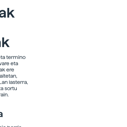
rak
ak
eta termino
ware eta
iak ere
aitetan,
an lasterra,
ta sortu
ain.
a