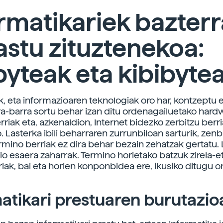
rmatikariek bazter
stu zituztenekoa:
byteak eta kibibyte
k, eta informazioaren teknologiak oro har, kontzeptu 
ra-barra sortu behar izan ditu ordenagailuetako hard
riak eta, azkenaldion, Internet bidezko zerbitzu berr
 Lasterka ibili beharraren zurrunbiloan sarturik, zenb
rmino berriak ez dira behar bezain zehatzak gertatu. L
dio esaera zaharrak. Termino horietako batzuk zirela-e
iak, bai eta horien konponbidea ere, ikusiko ditugu or
atikari prestuaren burutazio