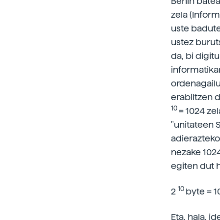
Behin batean
zela (Infor
uste badute
ustez burut
da, bi digit
informatika
ordenagailu
erabiltzen 
10
= 1024 zel
"unitateen S
adierazteko 
nezake 1024 
egiten dut 
10
2
byte = 1
Eta, hala, i