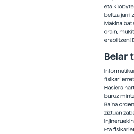
eta kilobyte
beltza jarri
Makina bat u
orain, mukit
erabiltzen! 
Belar 
Informatika
fisikari err
Hasiera har
buruz mintza
Baina orden
ziztuan zaba
injinerueki
Eta fisikar