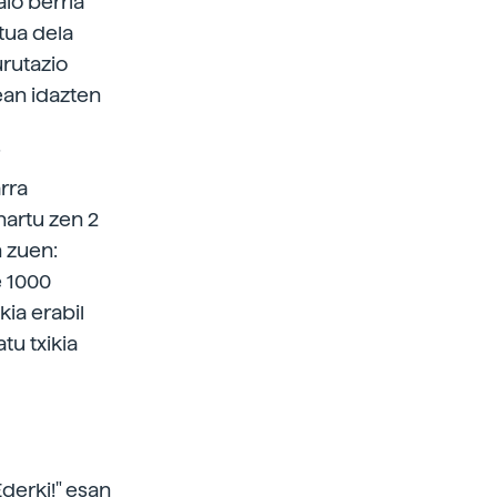
aio berria
tua dela
urutazio
ean idazten
i
rra
hartu zen 2
n zuen:
e 1000
kia erabil
tu txikia
Ederki!" esan