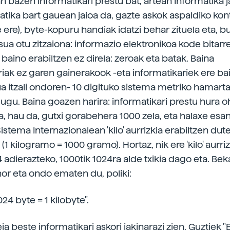
 bazen informatikari prestu bat, artean Informatika j
matika bart gauean jaioa da, gazte askok aspaldiko kon
 ere), byte-kopuru handiak idatzi behar zituela eta, b
sua otu zitzaiona: informazio elektronikoa kode bitarr
u baino erabiltzen ez direla: zeroak eta batak. Baina
riak ez garen gainerakook -eta informatikariek ere ba
a itzali ondoren- 10 digituko sistema metriko hamarta
dugu. Baina goazen harira: informatikari prestu hura o
a, hau da, gutxi gorabehera 1000 zela, eta halaxe esa
istema Internazionalean 'kilo' aurrizkia erabiltzen dut
(1 kilogramo = 1000 gramo). Hortaz, nik ere 'kilo' aurriz
adierazteko, 1000tik 1024ra alde txikia dago eta. Beka
hor eta ondo ematen du, poliki:
024 byte = 1 kilobyte".
deia beste informatikari askori jakinarazi zien. Guztiek "