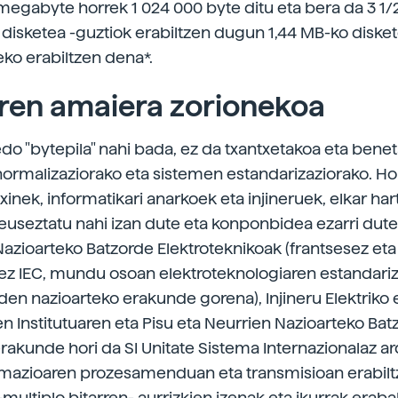
megabyte horrek 1 024 000 byte ditu eta bera da 3 1
disketea -guztiok erabiltzen dugun 1,44 MB-ko diske
ko erabiltzen dena*.
ren amaiera zorionekoa
edo "bytepila" nahi bada, ez da txantxetakoa eta bene
normalizaziorako eta sistemen estandarizaziorako. Hor
etxinek, informatikari anarkoek eta injineruek, elkar hart
euseztatu nahi izan dute eta konponbidea ezarri dute
zioarteko Batzorde Elektroteknikoak (frantsesez eta
sez IEC, mundu osoan elektroteknologiaren estandari
den nazioarteko erakunde gorena), Injineru Elektriko 
en Institutuaren eta Pisu eta Neurrien Nazioarteko Ba
erakunde hori da SI Unitate Sistema Internazionalaz a
rmazioaren prozesamenduan eta transmisioan erabilt
multiplo bitarren- aurrizkien izenak eta ikurrak erabak