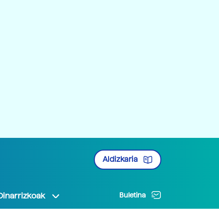
Aldizkaria
Oinarrizkoak
Buletina