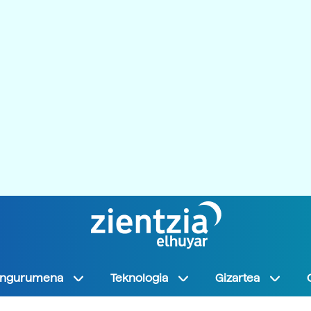
Ingurumena
Teknologia
Gizartea