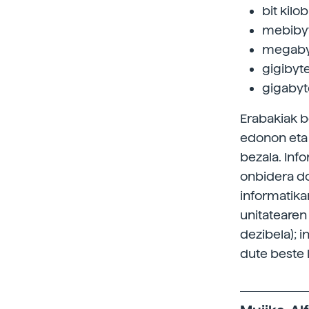
bit kilob
mebibyte
megabyt
gigibyte
gigabyte
Erabakiak be
edonon eta 
bezala. Info
onbidera do
informatikar
unitatearen
dezibela); i
dute beste 