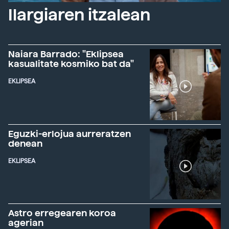
Ilargiaren itzalean
Naiara Barrado: "Eklipsea
kasualitate kosmiko bat da"
EKLIPSEA
Eguzki-erlojua aurreratzen
denean
EKLIPSEA
Astro erregearen koroa
agerian