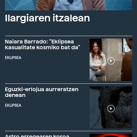
Ilargiaren itzalean
Naiara Barrado: "Eklipsea
kasualitate kosmiko bat da"
EKLIPSEA
Eguzki-erlojua aurreratzen
denean
EKLIPSEA
Astro erregearen koroa