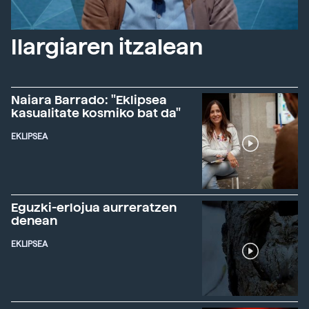
Ilargiaren itzalean
Naiara Barrado: "Eklipsea
kasualitate kosmiko bat da"
EKLIPSEA
Eguzki-erlojua aurreratzen
denean
EKLIPSEA