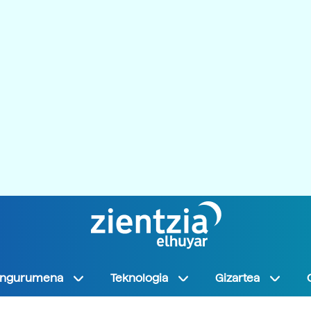
Ingurumena
Teknologia
Gizartea