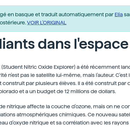
igé en basque et traduit automatiquement par
Elia
sa
postérieure.
VOIR L'ORIGINAL
iants dans l'espace
E (Student Nitric Oxide Explorer) a été récemment lan
rité n'est pas le satellite lui-même, mais l'auteur. C'est
t construit par plusieurs élèves. Il a été construit par
olorado et a un budget de 12 millions de dollars.
yde nitrique affecte la couche d'ozone, mais on ne con
uations atmosphériques chimiques. Ce nouveau satel
eau d'oxyde nitrique et sa corrélation avec les rayons X