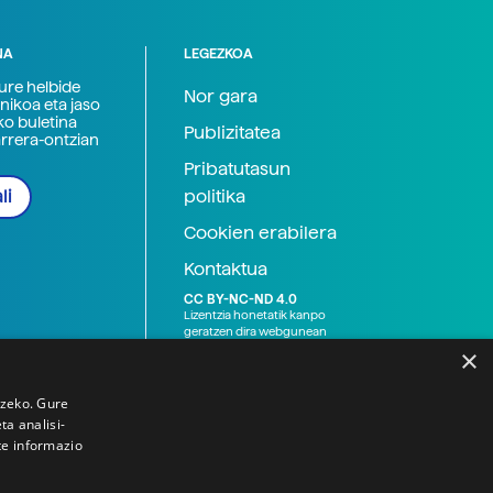
NA
LEGEZKOA
zure helbide
Nor gara
nikoa eta jaso
ko buletina
Publizitatea
arrera-ontzian
Pribatutasun
politika
li
Cookien erabilera
Kontaktua
CC BY-NC-ND 4.0
Lizentzia honetatik kanpo
geratzen dira webgunean
argitaratutako baliabide
×
grafikoak (argazki eta
ilustrazioak), baita Elhuyar ez
den bestelako erakunde eta
tzeko. Gure
norbanakoek idatzitakoak
a analisi-
ere. Kanpo-esteken bidez
te informazio
emandako edukiak esteka
horietan agertzen den
lizentziapean daude,