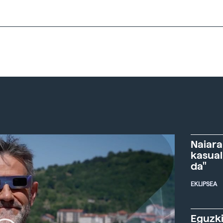
Naiara
kasual
da"
EKLIPSEA
Eguzki