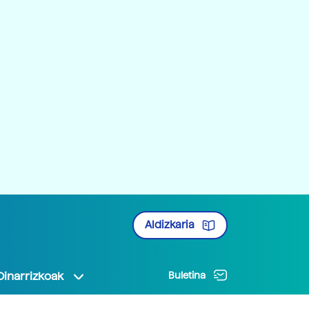
Aldizkaria
Oinarrizkoak
Buletina