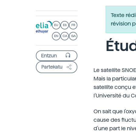
Texte réd
révision 
EU
ES
FR
EN
CA
GA
Étud
Partekatu
Le satellite SNO
Mais la particula
satellite conçu e
l'Université du C
On sait que l'ox
cause des fluct
d'une part le niv