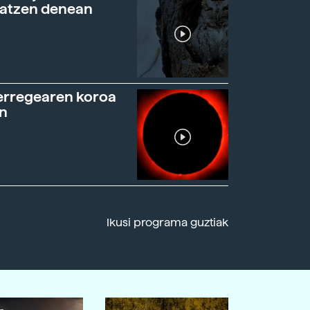
ratzen denean
erregearen koroa
n
Ikusi programa guztiak