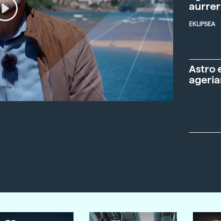
aurre
EKLIPSEA
Astro 
ageria