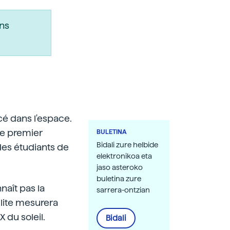
ns
cé dans l'espace.
 le premier
BULETINA
Bidali zure helbide
 des étudiants de
elektronikoa eta
jaso asteroko
buletina zure
naît pas la
sarrera-ontzian
lite mesurera
 du soleil.
Bidali