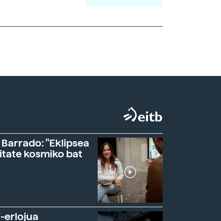
 Barrado: "Eklipsea
itate kosmiko bat
-erlojua