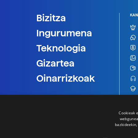
Bizitza
KAN
Ingurumena
Teknologia
Gizartea
Oinarrizkoak
Cookieak e
webgunear
bazkideekin,