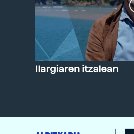
Ilargiaren itzalean