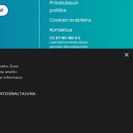
Pribatutasun
politika
li
Cookien erabilera
Kontaktua
CC BY-NC-ND 4.0
Lizentzia honetatik kanpo
geratzen dira webgunean
argitaratutako baliabide
×
grafikoak (argazki eta
ilustrazioak), baita Elhuyar ez
den bestelako erakunde eta
tzeko. Gure
norbanakoek idatzitakoak
a analisi-
ere. Kanpo-esteken bidez
te informazio
emandako edukiak esteka
horietan agertzen den
lizentziapean daude,
gehienetan copyright-a
NTZIONALTASUNA