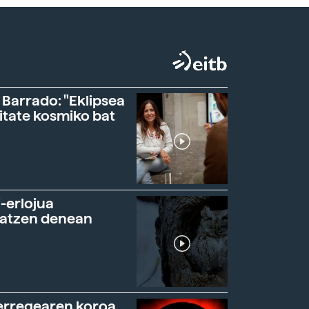
 Barrado: "Eklipsea
itate kosmiko bat
-erlojua
ratzen denean
erregearen koroa