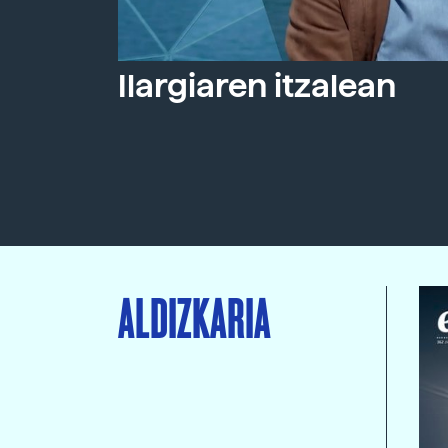
Ilargiaren itzalean
ALDIZKARIA