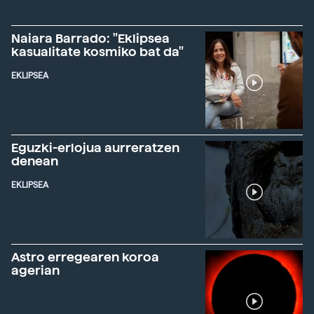
Naiara Barrado: "Eklipsea
kasualitate kosmiko bat da"
EKLIPSEA
Eguzki-erlojua aurreratzen
denean
EKLIPSEA
Astro erregearen koroa
agerian