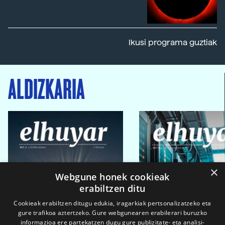
Ikusi programa guztiak
ALDIZKARIA
×
Webgune honek cookieak
erabiltzen ditu
Cookieak erabiltzen ditugu edukia, iragarkiak pertsonalizatzeko eta
gure trafikoa aztertzeko. Gure webgunearen erabilerari buruzko
informazioa ere partekatzen dugu gure publizitate- eta analisi-