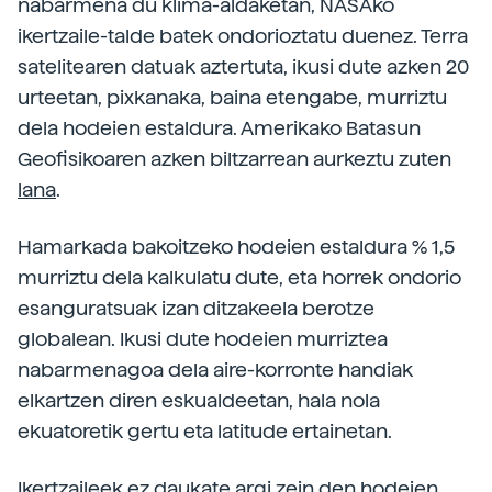
nabarmena du klima-aldaketan, NASAko
ikertzaile-talde batek ondorioztatu duenez. Terra
satelitearen datuak aztertuta, ikusi dute azken 20
urteetan, pixkanaka, baina etengabe, murriztu
dela hodeien estaldura. Amerikako Batasun
Geofisikoaren azken biltzarrean aurkeztu zuten
lana
.
Hamarkada bakoitzeko hodeien estaldura % 1,5
murriztu dela kalkulatu dute, eta horrek ondorio
esanguratsuak izan ditzakeela berotze
globalean. Ikusi dute hodeien murriztea
nabarmenagoa dela aire-korronte handiak
elkartzen diren eskualdeetan, hala nola
ekuatoretik gertu eta latitude ertainetan.
Ikertzaileek ez daukate argi zein den hodeien