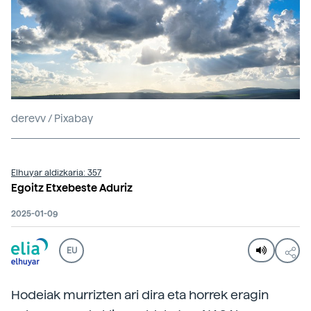
derevv / Pixabay
Elhuyar aldizkaria: 357
Egoitz Etxebeste Aduriz
2025-01-09
EU
Hodeiak murrizten ari dira eta horrek eragin