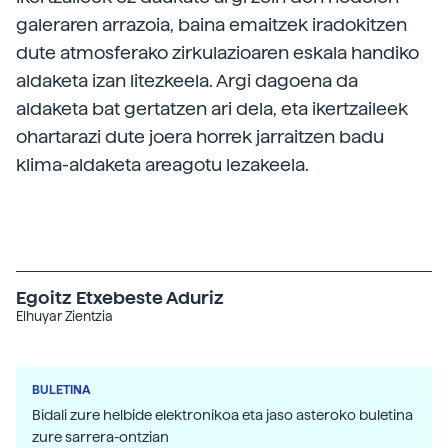
galeraren arrazoia, baina emaitzek iradokitzen
dute atmosferako zirkulazioaren eskala handiko
aldaketa izan litezkeela. Argi dagoena da
aldaketa bat gertatzen ari dela, eta ikertzaileek
ohartarazi dute joera horrek jarraitzen badu
klima-aldaketa areagotu lezakeela.
Egoitz Etxebeste Aduriz
Elhuyar Zientzia
BULETINA
Bidali zure helbide elektronikoa eta jaso asteroko buletina
zure sarrera-ontzian