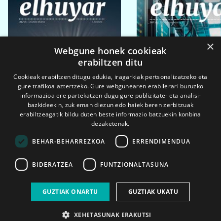
×
Webgune honek cookieak
erabiltzen ditu
Cookieak erabiltzen ditugu edukia, iragarkiak pertsonalizatzeko eta
gure trafikoa aztertzeko. Gure webgunearen erabilerari buruzko
informazioa ere partekatzen dugu gure publizitate- eta analisi-
bazkideekin, zuk eman diezun edo haiek beren zerbitzuak
erabiltzeagatik bildu duten beste informazio batzuekin konbina
dezaketenak.
BEHAR-BEHARREZKOA
ERRENDIMENDUA
BIDERATZEA
FUNTZIONALTASUNA
2026ko eka. 1a
2026ko mar. 1a
GUZTIAK ONARTU
GUZTIAK UKATU
XEHETASUNAK ERAKUTSI