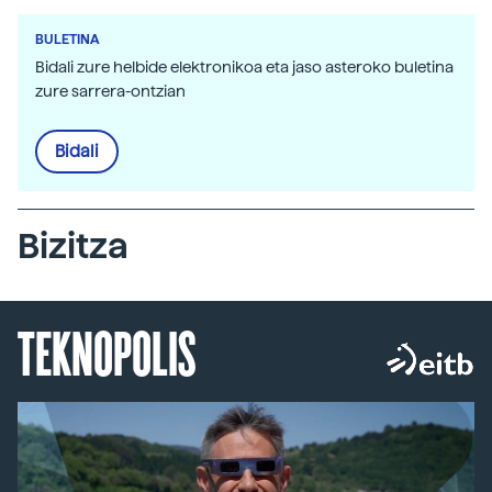
BULETINA
Bidali zure helbide elektronikoa eta jaso asteroko buletina
zure sarrera-ontzian
Bidali
Bizitza
TEKNOPOLIS