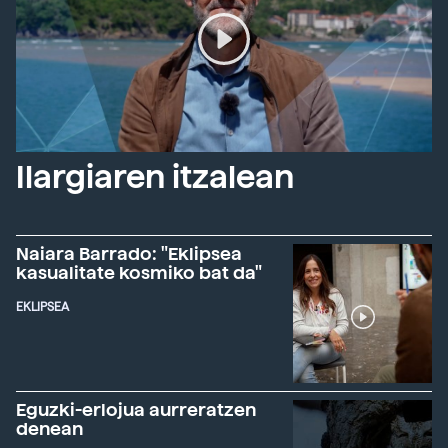
Ilargiaren itzalean
Naiara Barrado: "Eklipsea
kasualitate kosmiko bat da"
EKLIPSEA
Eguzki-erlojua aurreratzen
denean