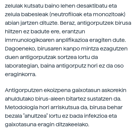
zelulak kutsatu baino lehen desaktibatu eta
zelula babesleak (neutrofiloak eta monozitoak)
abian jartzen dituzte. Beraz, antigorputzek birusa
hiltzen ez badute ere, erantzun
immunologikoaren anplifikazioa eragiten dute.
Dagoeneko, birusaren kanpo mintza ezagutzen
duen antigorputzak sortzea lortu da
laborategian, baina antigorputz hori ez da oso
eraginkorra.
Antigorputzen ekoizpena gaixotasun askorekin
ahuldutako birus-aleen bitartez sustatzen da.
Metodologia hori arriskutsua da, birusa behar
bezala "ahultzea" lortu ez bada infekzioa eta
gaixotasuna eragin ditzakeelako.