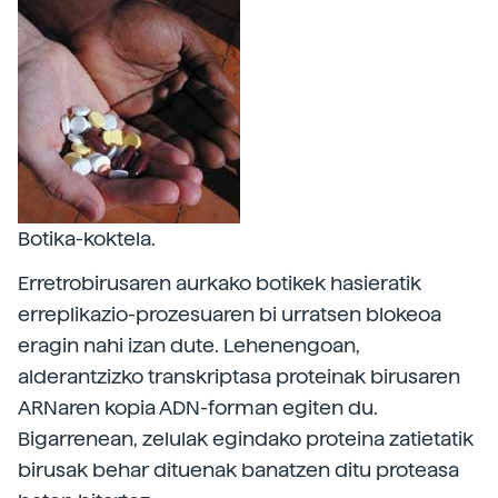
Botika-koktela.
Erretrobirusaren aurkako botikek hasieratik
erreplikazio-prozesuaren bi urratsen blokeoa
eragin nahi izan dute. Lehenengoan,
alderantzizko transkriptasa proteinak birusaren
ARNaren kopia ADN-forman egiten du.
Bigarrenean, zelulak egindako proteina zatietatik
birusak behar dituenak banatzen ditu proteasa