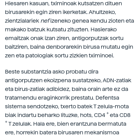
Hiesaren kasuan, tximinoak kutsatzen dituen
birusarekin egin ziren ikerketak. Ahultzeko,
zientzialariek
nef
izeneko genea kendu zioten eta
makako batzuk kutsatu zituzten. Hasierako
emaitzak onak izan ziren, antigorputzak sortu
baitziren, baina denborarekin birusa mutatu egin
zen eta patologiak sortu zizkien tximinoei.
Beste substantzia asko probatu dira
antigorputzen ekoizpena sustatzeko, ADN-zatiak
eta birus-zatiak adibidez, baina orain arte ez da
tratamendu eraginkorrik prestatu. Defentsa
sistema sendotzeko, txerto batek T zelula-mota
+
biak indartu beharko lituzke, hots, CD4
eta CD8
+
T zelulak. Hala ere, bien erantzuna bermatuta
ere, horrekin batera birusaren mekanismoa