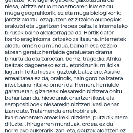
hiesa, bizitza estilo modernoaren isla: ez du
muga geografikorik, ez eta muga biologikorik;
jantziz aldatu, ezagutzen ez zitzaion aurpegiak
erakutsi eta ugaritzen trebea baita. Ia Interneteko
birusak baino aldakorragoa da. Hortik dator
txerto eraginkorra lortzeko zailtasuna. Internetek
aldatu omen du mundua, baina hiesa ez zaio
atzean geratu: herrialde garatuetan drama
bihurtu da eta txiroetan, berriz, tragedia. Afrika
beltzak dagoeneko ez du etorkizunik, milioika
lagun hil ditu hiesak, gazteak batez ere. Asiako
errealitatea ez da, oraindik, hain gordina izatera
iritsi, baina iritsiko omen da. Hemen, herrialde
garatuetan, gizarteak hiesarekin bizitzera ohitu
behar izan du, hiesdunak onartzen ikasi, eta
seropositiboek hiesarekin bizitzen ikasi behar
izan dute. Tratamendu erretrobiralek
itxaropenerako ateak ireki dizkiete, putzutik atera
dituzte... hirugarren munduak, ordea, ez du
horrelako aukerarik izan, eta, gauzak aldatzen ez