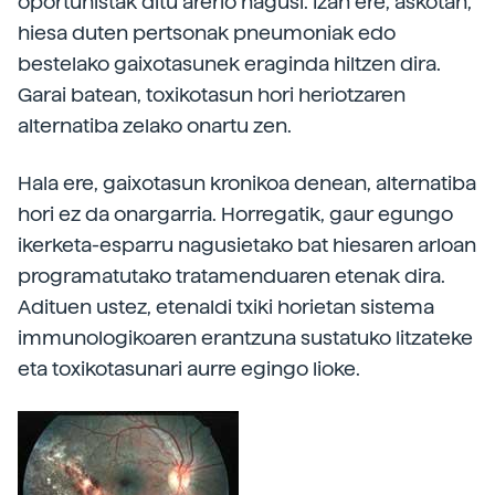
oportunistak ditu arerio nagusi. Izan ere, askotan,
hiesa duten pertsonak pneumoniak edo
bestelako gaixotasunek eraginda hiltzen dira.
Garai batean, toxikotasun hori heriotzaren
alternatiba zelako onartu zen.
Hala ere, gaixotasun kronikoa denean, alternatiba
hori ez da onargarria. Horregatik, gaur egungo
ikerketa-esparru nagusietako bat hiesaren arloan
programatutako tratamenduaren etenak dira.
Adituen ustez, etenaldi txiki horietan sistema
immunologikoaren erantzuna sustatuko litzateke
eta toxikotasunari aurre egingo lioke.