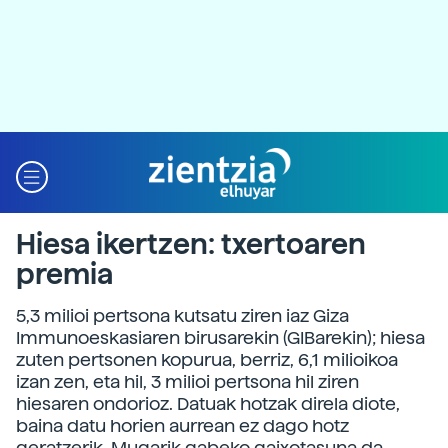
Hiesa ikertzen: txertoaren
premia
5,3 milioi pertsona kutsatu ziren iaz Giza
Immunoeskasiaren birusarekin (GIBarekin); hiesa
zuten pertsonen kopurua, berriz, 6,1 milioikoa
izan zen, eta hil, 3 milioi pertsona hil ziren
hiesaren ondorioz. Datuak hotzak direla diote,
baina datu horien aurrean ez dago hotz
geratzerik. Mugarik gabeko gaixotasuna da