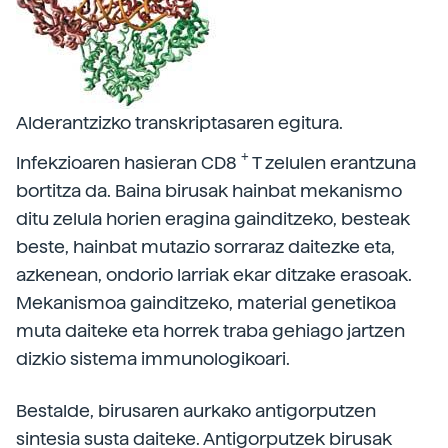
Alderantzizko transkriptasaren egitura.
+
Infekzioaren hasieran CD8
T zelulen erantzuna
bortitza da. Baina birusak hainbat mekanismo
ditu zelula horien eragina gainditzeko, besteak
beste, hainbat mutazio sorraraz daitezke eta,
azkenean, ondorio larriak ekar ditzake erasoak.
Mekanismoa gainditzeko, material genetikoa
muta daiteke eta horrek traba gehiago jartzen
dizkio sistema immunologikoari.
Bestalde, birusaren aurkako antigorputzen
sintesia susta daiteke. Antigorputzek birusak