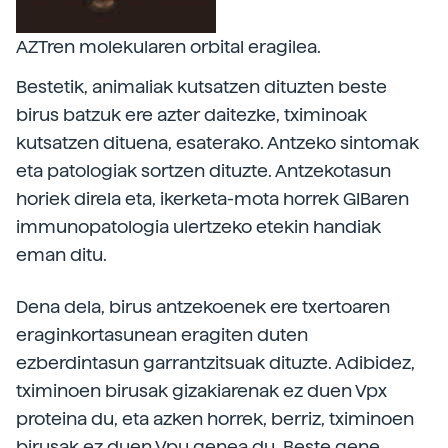
AZTren molekularen orbital eragilea.
Bestetik, animaliak kutsatzen dituzten beste
birus batzuk ere azter daitezke, tximinoak
kutsatzen dituena, esaterako. Antzeko sintomak
eta patologiak sortzen dituzte. Antzekotasun
horiek direla eta, ikerketa-mota horrek GIBaren
immunopatologia ulertzeko etekin handiak
eman ditu.
Dena dela, birus antzekoenek ere txertoaren
eraginkortasunean eragiten duten
ezberdintasun garrantzitsuak dituzte. Adibidez,
tximinoen birusak gizakiarenak ez duen Vpx
proteina du, eta azken horrek, berriz, tximinoen
birusak ez duen Vpu genea du. Beste gene