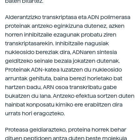
baten bitartez.
Alderantzizko transkriptasa eta ADN polimerasa
proteinak antzeko eginkizuna dutenez, azken
horren inhibitzaile ezagunak probatu ziren
transkriptasarekin. Inhibitzaile nagusiak
nukleosido bereziak dira, ADNaren sintesia
gelditzeko seinale bezala jokatzen dutenak.
Proteinak ADN-katea luzatzen du nukleosido
arruntak gehituta, baina berezi horietako bat
hartzen badu, ARN osoa transkribatu gabe
bukatzen du lana. Antzeko efektua sortzen duten
hainbat konposatu kimiko ere erabiltzen dira
urrats hori eragozteko.
Proteasa geldiarazteko, proteina horrek behar
dituen peptidoen antza duten beste molekula