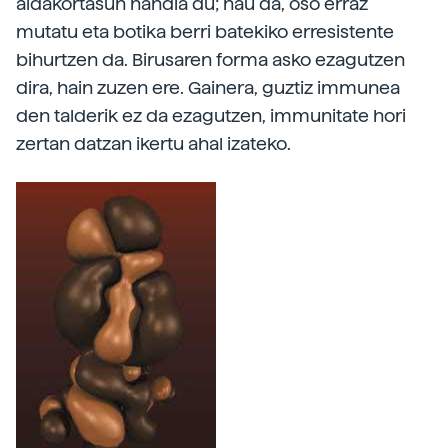
aldakortasun handia du; hau da, oso erraz
mutatu eta botika berri batekiko erresistente
bihurtzen da. Birusaren forma asko ezagutzen
dira, hain zuzen ere. Gainera, guztiz immunea
den talderik ez da ezagutzen, immunitate hori
zertan datzan ikertu ahal izateko.