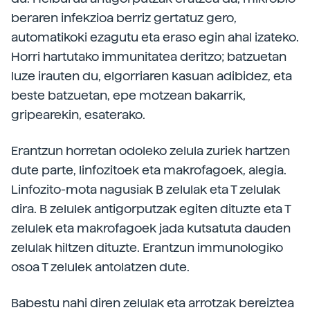
beraren infekzioa berriz gertatuz gero,
automatikoki ezagutu eta eraso egin ahal izateko.
Horri hartutako immunitatea deritzo; batzuetan
luze irauten du, elgorriaren kasuan adibidez, eta
beste batzuetan, epe motzean bakarrik,
gripearekin, esaterako.
Erantzun horretan odoleko zelula zuriek hartzen
dute parte, linfozitoek eta makrofagoek, alegia.
Linfozito-mota nagusiak B zelulak eta T zelulak
dira. B zelulek antigorputzak egiten dituzte eta T
zelulek eta makrofagoek jada kutsatuta dauden
zelulak hiltzen dituzte. Erantzun immunologiko
osoa T zelulek antolatzen dute.
Babestu nahi diren zelulak eta arrotzak bereiztea