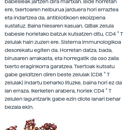
babesleak jartzen dira martxan. Bide horretan
ere, txertoaren helburua jarduera hori erraztea
eta indartzea da, antibiotikoen ekoizpena
sustatuz. Baina hiesaren kasuan, GIBak zelula
+
babesle horietako batzuk kutsatzen ditu, CD4
T
zelulak hain zuzen ere. Sistema immunologikoa
desorekatu egiten da. Horretan datza, bada,
birusaren arrakasta, eta horregatik da oso zaila
txerto eraginkorra garatzea. Txertoak kutsatu
+
gabe gelditzen diren beste zelulak (CD8
T
zelulak) indartu beharko lituzke, baina hori ez da
+
lan erraza. Ikerketen arabera, horiek CD4
T
zelulen laguntzarik gabe ezin diote lanari behar
bezala ekin.