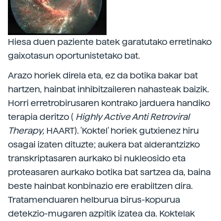
Hiesa duen paziente batek garatutako erretinako
gaixotasun oportunistetako bat.
Arazo horiek direla eta, ez da botika bakar bat
hartzen, hainbat inhibitzaileren nahasteak baizik.
Horri erretrobirusaren kontrako jarduera handiko
terapia deritzo (
Highly Active Anti Retroviral
Therapy,
HAART). 'Koktel' horiek gutxienez hiru
osagai izaten dituzte; aukera bat alderantzizko
transkriptasaren aurkako bi nukleosido eta
proteasaren aurkako botika bat sartzea da, baina
beste hainbat konbinazio ere erabiltzen dira.
Tratamenduaren helburua birus-kopurua
detekzio-mugaren azpitik izatea da. Koktelak