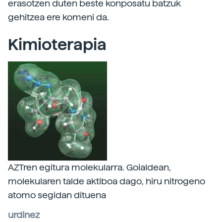
erasotzen duten beste konposatu batzuk
gehitzea ere komeni da.
Kimioterapia
AZTren egitura molekularra. Goialdean,
molekularen talde aktiboa dago, hiru nitrogeno
atomo segidan dituena
urdinez