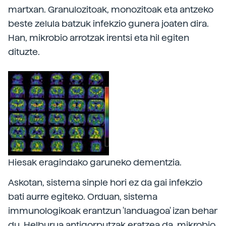
martxan. Granulozitoak, monozitoak eta antzeko
beste zelula batzuk infekzio gunera joaten dira.
Han, mikrobio arrotzak irentsi eta hil egiten
dituzte.
Hiesak eragindako garuneko dementzia.
Askotan, sistema sinple hori ez da gai infekzio
bati aurre egiteko. Orduan, sistema
immunologikoak erantzun 'landuagoa' izan behar
du. Helburua antigorputzak eratzea da, mikrobio