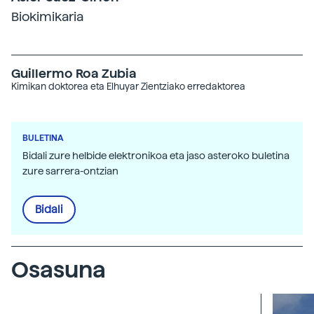
Biokimikaria
Guillermo Roa Zubia
Kimikan doktorea eta Elhuyar Zientziako erredaktorea
BULETINA
Bidali zure helbide elektronikoa eta jaso asteroko buletina
zure sarrera-ontzian
Bidali
Osasuna