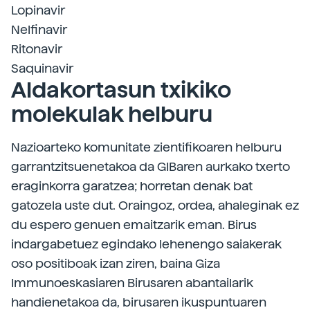
Lopinavir
Nelfinavir
Ritonavir
Saquinavir
Aldakortasun txikiko
molekulak helburu
Nazioarteko komunitate zientifikoaren helburu
garrantzitsuenetakoa da GIBaren aurkako txerto
eraginkorra garatzea; horretan denak bat
gatozela uste dut. Oraingoz, ordea, ahaleginak ez
du espero genuen emaitzarik eman. Birus
indargabetuez egindako lehenengo saiakerak
oso positiboak izan ziren, baina Giza
Immunoeskasiaren Birusaren abantailarik
handienetakoa da, birusaren ikuspuntuaren