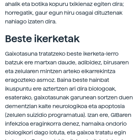
ahalik eta botika kopuru txikienaz egiten dira;
horregatik, gaur egun hiru osagai dituztenak
nahiago izaten dira.
Beste ikerketak
Gaixotasuna tratatzeko beste ikerketa-lerro
batzuk ere martxan daude, adibidez, birusaren
eta zelularen mintzen arteko elkarrekintza
eragozteko asmoz. Baina beste hainbat
ikuspuntu ere aztertzen ari dira biologoak,
esaterako, gaixotasunak garunean sortzen duen
dementzian kalte neurologikoa eta apoptosia
(zelulen suizidio programatua). Izan ere, GIBaren
infekzioa eraginkorra denez, hamaika ondorio
biologikori dago lotuta, eta gaixoa tratatu egin