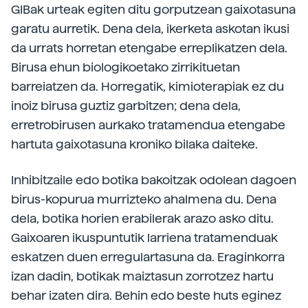
GIBak urteak egiten ditu gorputzean gaixotasuna
garatu aurretik. Dena dela, ikerketa askotan ikusi
da urrats horretan etengabe erreplikatzen dela.
Birusa ehun biologikoetako zirrikituetan
barreiatzen da. Horregatik, kimioterapiak ez du
inoiz birusa guztiz garbitzen; dena dela,
erretrobirusen aurkako tratamendua etengabe
hartuta gaixotasuna kroniko bilaka daiteke.
Inhibitzaile edo botika bakoitzak odolean dagoen
birus-kopurua murrizteko ahalmena du. Dena
dela, botika horien erabilerak arazo asko ditu.
Gaixoaren ikuspuntutik larriena tratamenduak
eskatzen duen erregulartasuna da. Eraginkorra
izan dadin, botikak maiztasun zorrotzez hartu
behar izaten dira. Behin edo beste huts eginez