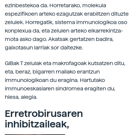
ezinbestekoa da. Horretarako, molekula
espezifikoen arteko ezagutzak erabiltzen dituzte
zelulek. Horregatik, sistema immunologikoa oso
konplexua da, eta zelulen arteko elkarrekintza-
mota asko dago. Akatsak gertatzen badira,
gaixotasun larriak sor daitezke.
GIBak T zelulak eta makrofagoak kutsatzen ditu,
eta, beraz, bigarren mailako erantzun
immunologikoan du eragina. Hartutako
immunoeskasiaren sindromea eragiten du,
hiesa, alegia.
Erretrobirusaren
inhibitzaileak,