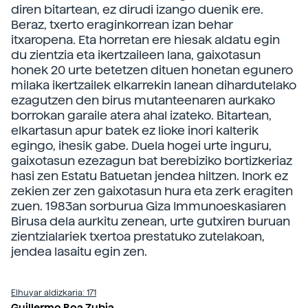
diren bitartean, ez dirudi izango duenik ere.
Beraz, txerto eraginkorrean izan behar
itxaropena. Eta horretan ere hiesak aldatu egin
du zientzia eta ikertzaileen lana, gaixotasun
honek 20 urte betetzen dituen honetan egunero
milaka ikertzailek elkarrekin lanean dihardutelako
ezagutzen den birus mutanteenaren aurkako
borrokan garaile atera ahal izateko. Bitartean,
elkartasun apur batek ez lioke inori kalterik
egingo, ihesik gabe. Duela hogei urte inguru,
gaixotasun ezezagun bat berebiziko bortizkeriaz
hasi zen Estatu Batuetan jendea hiltzen. Inork ez
zekien zer zen gaixotasun hura eta zerk eragiten
zuen. 1983an sorburua Giza Immunoeskasiaren
Birusa dela aurkitu zenean, urte gutxiren buruan
zientzialariek txertoa prestatuko zutelakoan,
jendea lasaitu egin zen.
Elhuyar aldizkaria: 171