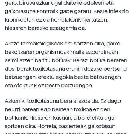
gero, birusa azkar ugal daiteke odolean eta
gaixotasuna kontrolik gabe garatu. Beste infekzio
kronikoetan ez da horrelakorik gertatzen;
hiesaren berezko ezaugarria da.
Arazo farmakologikoak ere sortzen dira, gaixo
bakoitzaren organismoak maila ezberdinean
asimilatzen baititu botikak. Beraz, botika beraren
dosi berak toxikotasuna eragin dezake pertsona
batzuengan, efektu egokia beste batzuengan
eta efekturik ez beste batzuengan.
Azkenik, toxikotasuna bera arazoa da. Ez dago
neurri batean edo bestean toxikoa ez den
botikarik. Hiesaren kasuan, albo-efektu ugari
sortzen dira. Horrela, pazienteak gaixotasun