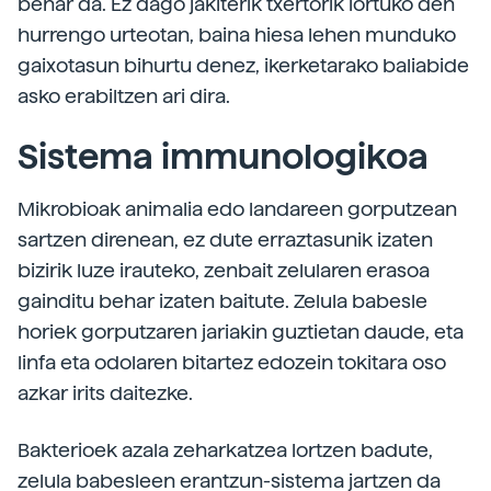
behar da. Ez dago jakiterik txertorik lortuko den
hurrengo urteotan, baina hiesa lehen munduko
gaixotasun bihurtu denez, ikerketarako baliabide
asko erabiltzen ari dira.
Sistema immunologikoa
Mikrobioak animalia edo landareen gorputzean
sartzen direnean, ez dute erraztasunik izaten
bizirik luze irauteko, zenbait zelularen erasoa
gainditu behar izaten baitute. Zelula babesle
horiek gorputzaren jariakin guztietan daude, eta
linfa eta odolaren bitartez edozein tokitara oso
azkar irits daitezke.
Bakterioek azala zeharkatzea lortzen badute,
zelula babesleen erantzun-sistema jartzen da