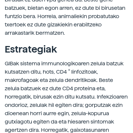
batzuek, bietan egon arren, ez dute bi birusetan
funtzio bera. Horrela, animaliekin probatutako
txertoek ez dute gizakiekin erabiltzeko
arrakastarik bermatzen.
Estrategiak
GIBak sistema immunologikoaren zelula batzuk
+
kutsatzen ditu, hots, CD4
linfozitoak,
makrofagoak eta zelula dendritikoak. Beste
zelula batzuek ez dute CD4 proteina eta,
horregatik, birusak ezin ditu kutsatu. Infekzioaren
ondorioz, zelulak hil egiten dira; gorputzak ezin
dioenean horri aurre egin, zelula-kopurua
gutxiagotu egiten da eta hiesaren sintomak
agertzen dira. Horregatik, gaixotasunaren