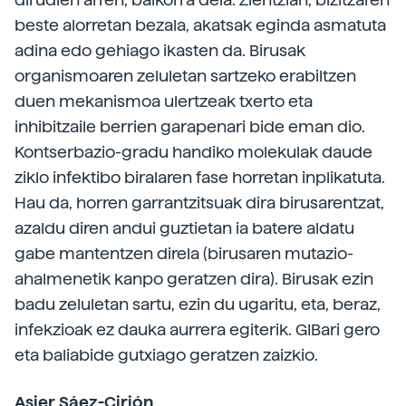
beste alorretan bezala, akatsak eginda asmatuta
adina edo gehiago ikasten da. Birusak
organismoaren zeluletan sartzeko erabiltzen
duen mekanismoa ulertzeak txerto eta
inhibitzaile berrien garapenari bide eman dio.
Kontserbazio-gradu handiko molekulak daude
ziklo infektibo biralaren fase horretan inplikatuta.
Hau da, horren garrantzitsuak dira birusarentzat,
azaldu diren andui guztietan ia batere aldatu
gabe mantentzen direla (birusaren mutazio-
ahalmenetik kanpo geratzen dira). Birusak ezin
badu zeluletan sartu, ezin du ugaritu, eta, beraz,
infekzioak ez dauka aurrera egiterik. GIBari gero
eta baliabide gutxiago geratzen zaizkio.
Asier Sáez-Cirión