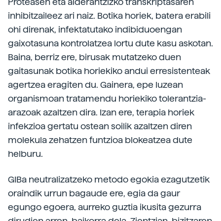
Proteasen eta alderantzizko transkriptasaren
inhibitzaileez ari naiz. Botika horiek, batera erabili
ohi direnak, infektatutako indibiduoengan
gaixotasuna kontrolatzea lortu dute kasu askotan.
Baina, berriz ere, birusak mutatzeko duen
gaitasunak botika horiekiko andui erresistenteak
agertzea eragiten du. Gainera, epe luzean
organismoan tratamendu horiekiko tolerantzia-
arazoak azaltzen dira. Izan ere, terapia horiek
infekzioa gertatu ostean soilik azaltzen diren
molekula zehatzen funtzioa blokeatzea dute
helburu.
GIBa neutralizatzeko metodo egokia ezagutzetik
oraindik urrun bagaude ere, egia da gaur
egungo egoera, aurreko guztia ikusita gezurra
dirudien arren, baikorra dela. Zientzian, bizitzaren