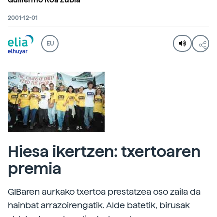
Guillermo Roa Zubia
2001-12-01
EU
Hiesa ikertzen: txertoaren
premia
GIBaren aurkako txertoa prestatzea oso zaila da
hainbat arrazoirengatik. Alde batetik, birusak