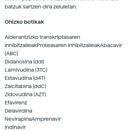
batzuk sartzen dira zeluletan.
Ohizko botikak
Alderantzizko transkriptasaren
inhibitzaileakProteasaren inhibitzaileakAbacavir
(ABC)
Didanosina (ddl)
Lamivudina (3TC)
Estavudina (d4T)
Zalcitabina (ddC)
Zidovudina (AZT)
Efavirenz
Delavirdina
NevirapinaAmprenavir
Indinavir