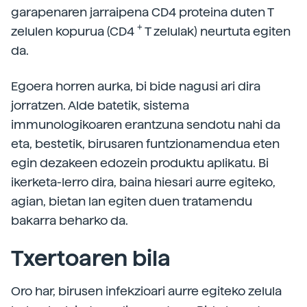
garapenaren jarraipena CD4 proteina duten T
+
zelulen kopurua (CD4
T zelulak) neurtuta egiten
da.
Egoera horren aurka, bi bide nagusi ari dira
jorratzen. Alde batetik, sistema
immunologikoaren erantzuna sendotu nahi da
eta, bestetik, birusaren funtzionamendua eten
egin dezakeen edozein produktu aplikatu. Bi
ikerketa-lerro dira, baina hiesari aurre egiteko,
agian, bietan lan egiten duen tratamendu
bakarra beharko da.
Txertoaren bila
Oro har, birusen infekzioari aurre egiteko zelula