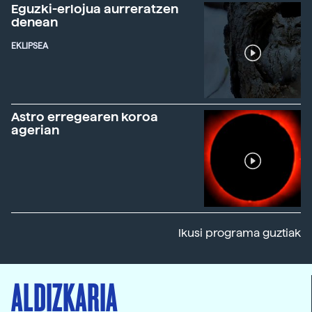
Eguzki-erlojua aurreratzen
denean
EKLIPSEA
Astro erregearen koroa
agerian
Ikusi programa guztiak
ALDIZKARIA