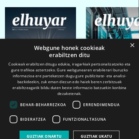
×
Webgune honek cookieak
erabiltzen ditu
Cookieak erabiltzen ditugu edukia, iragarkiak pertsonalizatzeko eta
gure trafikoa aztertzeko. Gure webgunearen erabilerari buruzko
informazioa ere partekatzen dugu gure publizitate- eta analisi-
bazkideekin, zuk eman diezun edo haiek beren zerbitzuak
erabiltzeagatik bildu duten beste informazio batzuekin konbina
dezaketenak.
BEHAR-BEHARREZKOA
ERRENDIMENDUA
BIDERATZEA
FUNTZIONALTASUNA
2026ko eka. 1a
2026ko mar. 1a
GUZTIAK ONARTU
GUZTIAK UKATU