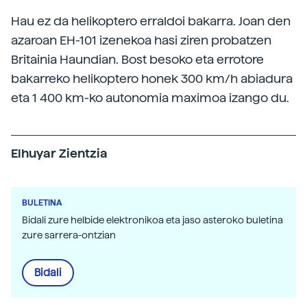
Hau ez da helikoptero erraldoi bakarra. Joan den
azaroan EH-101 izenekoa hasi ziren probatzen
Britainia Haundian. Bost besoko eta errotore
bakarreko helikoptero honek 300 km/h abiadura
eta 1 400 km-ko autonomia maximoa izango du.
Elhuyar Zientzia
BULETINA
Bidali zure helbide elektronikoa eta jaso asteroko buletina
zure sarrera-ontzian
Bidali