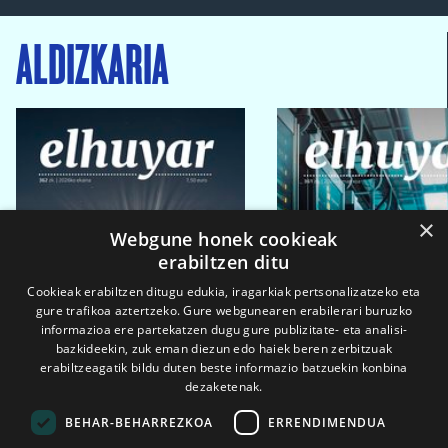
ALDIZKARIA
×
Webgune honek cookieak
erabiltzen ditu
Cookieak erabiltzen ditugu edukia, iragarkiak pertsonalizatzeko eta
gure trafikoa aztertzeko. Gure webgunearen erabilerari buruzko
informazioa ere partekatzen dugu gure publizitate- eta analisi-
bazkideekin, zuk eman diezun edo haiek beren zerbitzuak
erabiltzeagatik bildu duten beste informazio batzuekin konbina
dezaketenak.
BEHAR-BEHARREZKOA
ERRENDIMENDUA