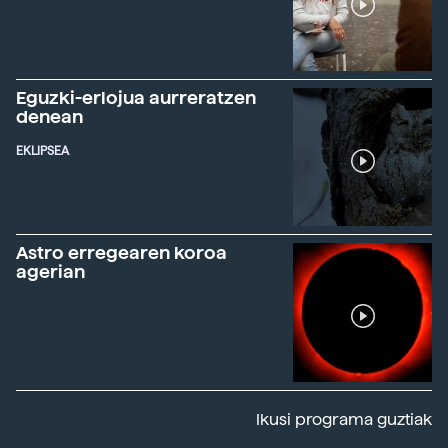
Eguzki-erlojua aurreratzen
denean
EKLIPSEA
Astro erregearen koroa
agerian
Ikusi programa guztiak