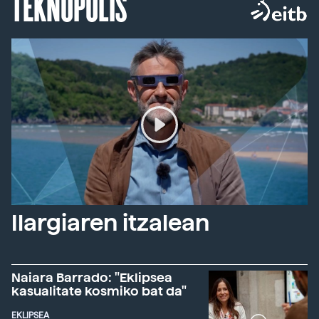
TEKNOPOLIS
Ilargiaren itzalean
Naiara Barrado: "Eklipsea
kasualitate kosmiko bat da"
EKLIPSEA