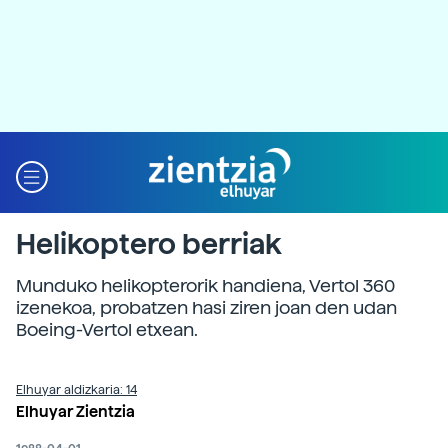
Helikoptero berriak
Munduko helikopterorik handiena, Vertol 360
izenekoa, probatzen hasi ziren joan den udan
Boeing-Vertol etxean.
Elhuyar aldizkaria: 14
Elhuyar Zientzia