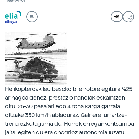
1988-04-01
EU
Helikopteroak lau besoko bi errotore egitura %25
arinagoa denez, prestazio handiak eskaintzen
ditu: 25-30 pasaiari edo 4 tona karga garraia
ditzake 350 km/h abiaduraz. Gainera lurrartze-
trena ezkutagarria du. Horrek erregai-kontsumoa
jaitsi egiten du eta onodrioz autonomia luzatu.