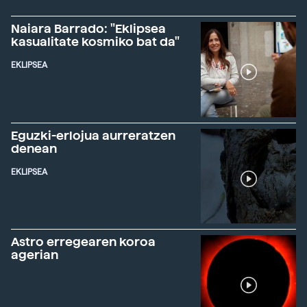
Naiara Barrado: "Eklipsea
kasualitate kosmiko bat da"
EKLIPSEA
Eguzki-erlojua aurreratzen
denean
EKLIPSEA
Astro erregearen koroa
agerian