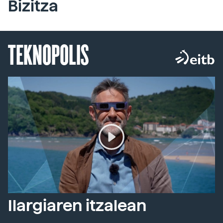
Bizitza
TEKNOPOLIS
Ilargiaren itzalean