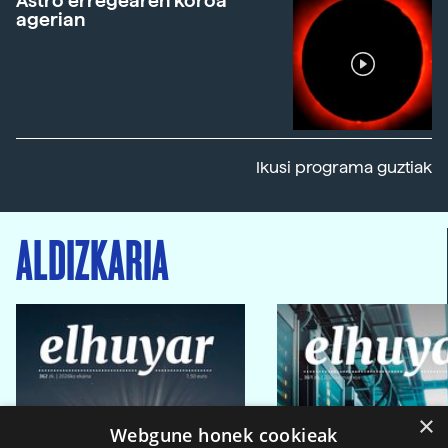
Astro erregearen koroa
agerian
Ikusi programa guztiak
ALDIZKARIA
×
Webgune honek cookieak