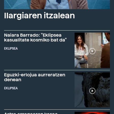
Ilargiaren itzalean
Naiara Barrado: "Eklipsea
kasualitate kosmiko bat da"
EKLIPSEA
Eguzki-erlojua aurreratzen
denean
EKLIPSEA