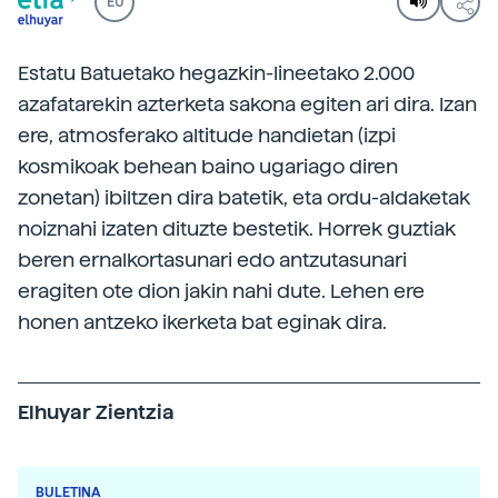
EU
Estatu Batuetako hegazkin-lineetako 2.000
azafatarekin azterketa sakona egiten ari dira. Izan
ere, atmosferako altitude handietan (izpi
kosmikoak behean baino ugariago diren
zonetan) ibiltzen dira batetik, eta ordu-aldaketak
noiznahi izaten dituzte bestetik. Horrek guztiak
beren ernalkortasunari edo antzutasunari
eragiten ote dion jakin nahi dute. Lehen ere
honen antzeko ikerketa bat eginak dira.
Elhuyar Zientzia
BULETINA