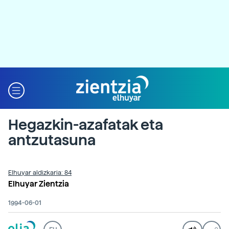
Hegazkin-azafatak eta
antzutasuna
Elhuyar aldizkaria: 84
Elhuyar Zientzia
1994-06-01