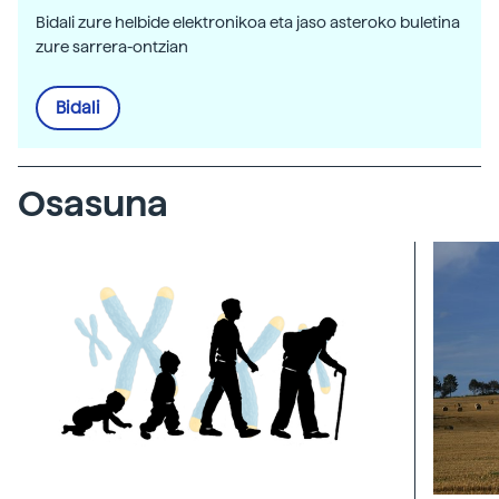
Bidali zure helbide elektronikoa eta jaso asteroko buletina
zure sarrera-ontzian
Bidali
Osasuna