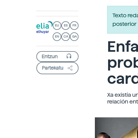
Texto re
posterior 
EU
ES
FR
EN
CA
GA
Enfa
pro
Partekatu
car
Xa existía 
relación en