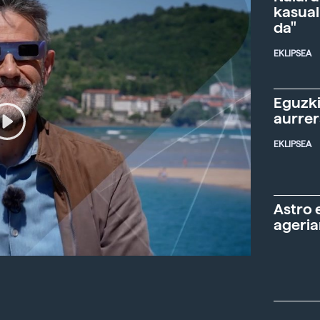
kasual
da"
EKLIPSEA
Eguzki
aurre
EKLIPSEA
Astro 
ageria