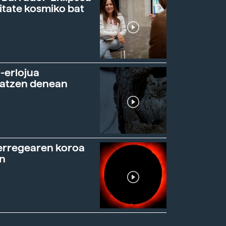
itate kosmiko bat
-erlojua
ratzen denean
erregearen koroa
n