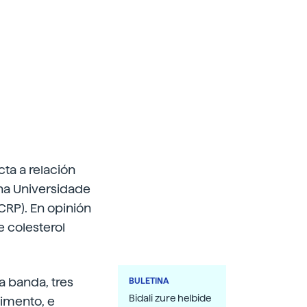
cta a relación
na Universidade
CRP). En opinión
e colesterol
ha banda, tres
BULETINA
Bidali zure helbide
timento, e