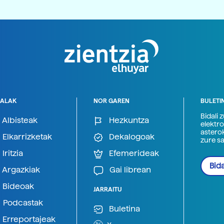
ALAK
NOR GAREN
BULETI
Bidali 
Albisteak
Hezkuntza
elektro
astero
Elkarrizketak
Dekalogoak
zure s
Iritzia
Efemerideak
Bida
Argazkiak
Gai librean
Bideoak
JARRAITU
Podcastak
Buletina
Erreportajeak