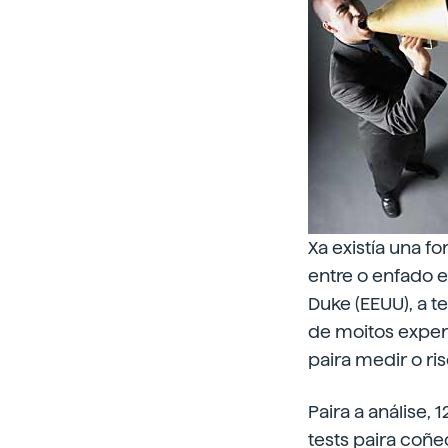
Xa existía una f
entre o enfado 
Duke (EEUU), a t
de moitos expert
paira medir o r
Paira a análise, 
tests paira coñe