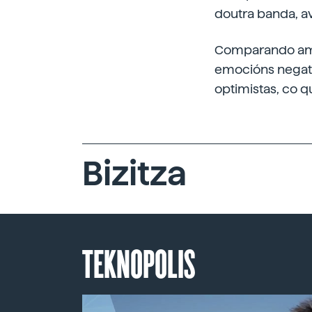
doutra banda, av
Comparando amb
emocións negativ
optimistas, co q
Bizitza
TEKNOPOLIS