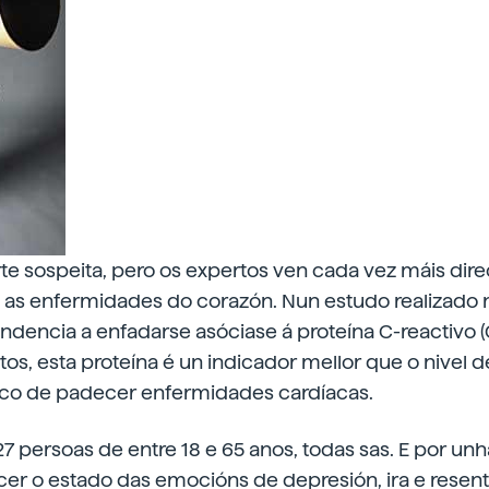
orte sospeita, pero os expertos ven cada vez máis dire
e as enfermidades do corazón. Nun estudo realizado 
endencia a enfadarse asóciase á proteína C-reactivo (
os, esta proteína é un indicador mellor que o nivel d
isco de padecer enfermidades cardíacas.
127 persoas de entre 18 e 65 anos, todas sas. E por un
cer o estado das emocións de depresión, ira e resen