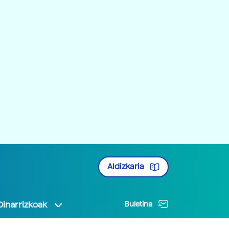
Aldizkaria
Oinarrizkoak
Buletina