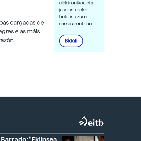
elektronikoa eta
jaso asteroko
buletina zure
oas cargadas de
sarrera-ontzian
egres e as máis
razón.
Bidali
 Barrado: "Eklipsea