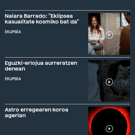
Naiara Barrado: "Eklipsea
kasualitate kosmiko bat da"
EKLIPSEA
Eguzki-erlojua aurreratzen
denean
EKLIPSEA
Astro erregearen koroa
agerian