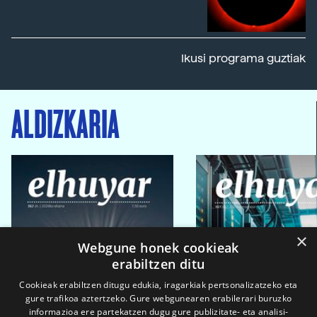
Ikusi programa guztiak
ALDIZKARIA
×
Webgune honek cookieak
erabiltzen ditu
Cookieak erabiltzen ditugu edukia, iragarkiak pertsonalizatzeko eta
gure trafikoa aztertzeko. Gure webgunearen erabilerari buruzko
informazioa ere partekatzen dugu gure publizitate- eta analisi-