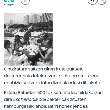
EU
Ontziratura saltzen diren fruta-zukuek,
dastamenak detektatzen ez dituen eta luzera
minbizia sortzen duten lizunak eduki ditzakete.
Estatu Batuetan 500 toxikatu eta lau hildako izan
dira
Escherichia
coli
bakterioak zituzten
hamburgesak janda. Berri honek jendea