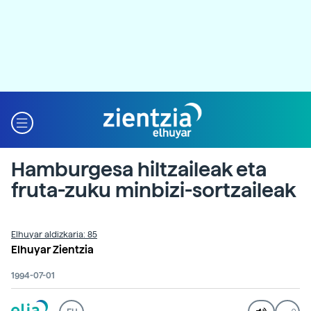
Hamburgesa hiltzaileak eta
fruta-zuku minbizi-sortzaileak
Elhuyar aldizkaria: 85
Elhuyar Zientzia
1994-07-01