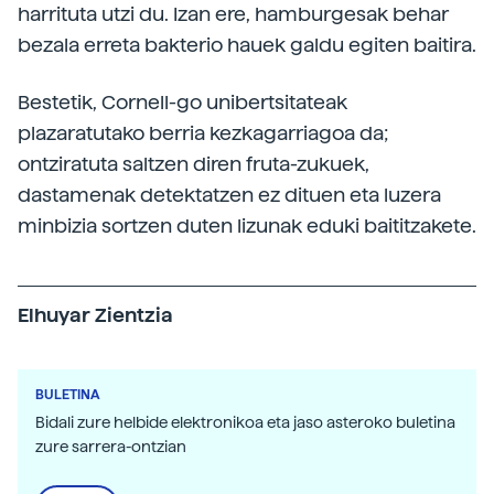
harrituta utzi du. Izan ere, hamburgesak behar
bezala erreta bakterio hauek galdu egiten baitira.
Bestetik, Cornell-go unibertsitateak
plazaratutako berria kezkagarriagoa da;
ontziratuta saltzen diren fruta-zukuek,
dastamenak detektatzen ez dituen eta luzera
minbizia sortzen duten lizunak eduki baititzakete.
Elhuyar Zientzia
BULETINA
Bidali zure helbide elektronikoa eta jaso asteroko buletina
zure sarrera-ontzian