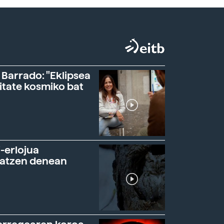
 Barrado: "Eklipsea
itate kosmiko bat
-erlojua
ratzen denean