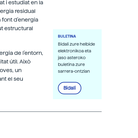
t i estudiat en la
ergia residual
 font d'energia
ut estructural
BULETINA
Bidali zure helbide
elektronikoa eta
gia de l'entorn,
jaso asteroko
at útil. Això
buletina zure
roves, un
sarrera-ontzian
ant el seu
Bidali