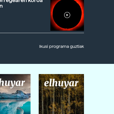
erregearen koroa
n
Ikusi programa guztiak