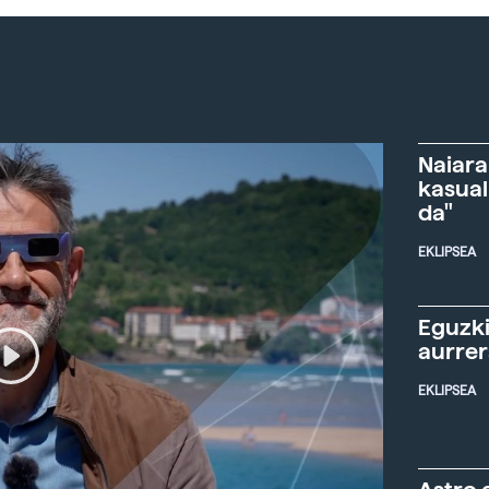
Naiara
kasual
da"
EKLIPSEA
Eguzki
aurre
EKLIPSEA