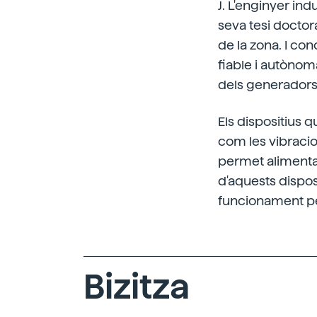
J. L'enginyer ind
seva tesi doctor
de la zona. I co
fiable i autònoma
dels generadors 
Els dispositius
com les vibracions
permet alimentar
d'aquests disposit
funcionament pe
Bizitza