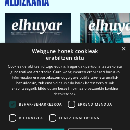
×
Webgune honek cookieak
erabiltzen ditu
Cookieak erabiltzen ditugu edukia, iragarkiak pertsonalizatzeko eta
gure trafikoa aztertzeko. Gure webgunearen erabilerari buruzko
informazioa ere partekatzen dugu gure publizitate- eta analisi-
bazkideekin, zuk eman diezun edo haiek beren zerbitzuak
erabiltzeagatik bildu duten beste informazio batzuekin konbina
dezaketenak.
BEHAR-BEHARREZKOA
ERRENDIMENDUA
BIDERATZEA
FUNTZIONALTASUNA
2026ko eka. 1a
2026ko mar. 1a