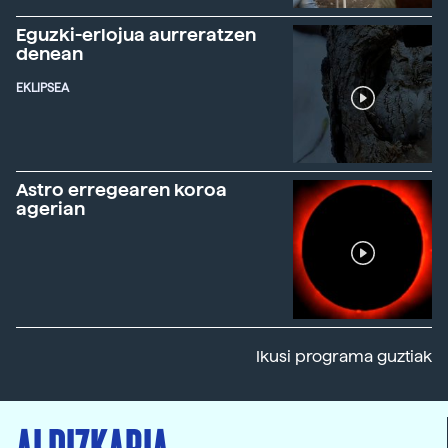
Eguzki-erlojua aurreratzen
denean
EKLIPSEA
Astro erregearen koroa
agerian
Ikusi programa guztiak
ALDIZKARIA