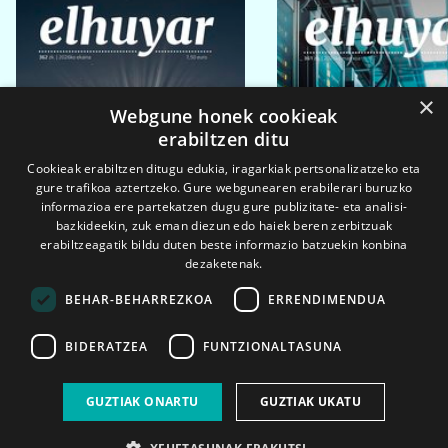
×
Webgune honek cookieak
erabiltzen ditu
Cookieak erabiltzen ditugu edukia, iragarkiak pertsonalizatzeko eta
gure trafikoa aztertzeko. Gure webgunearen erabilerari buruzko
informazioa ere partekatzen dugu gure publizitate- eta analisi-
bazkideekin, zuk eman diezun edo haiek beren zerbitzuak
erabiltzeagatik bildu duten beste informazio batzuekin konbina
dezaketenak.
BEHAR-BEHARREZKOA
ERRENDIMENDUA
BIDERATZEA
FUNTZIONALTASUNA
2026ko eka. 1a
2026ko mar. 1a
GUZTIAK ONARTU
GUZTIAK UKATU