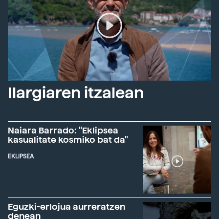
Ilargiaren itzalean
Naiara Barrado: "Eklipsea
kasualitate kosmiko bat da"
EKLIPSEA
Eguzki-erlojua aurreratzen
denean