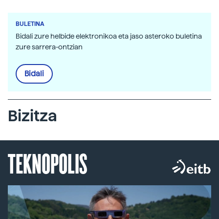
BULETINA
Bidali zure helbide elektronikoa eta jaso asteroko buletina
zure sarrera-ontzian
Bidali
Bizitza
TEKNOPOLIS