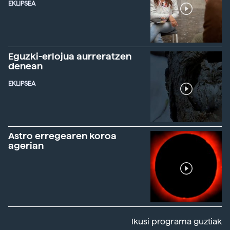
EKLIPSEA
Eguzki-erlojua aurreratzen
denean
EKLIPSEA
Astro erregearen koroa
agerian
Ikusi programa guztiak