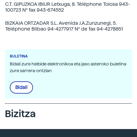
C.T. GIPUZKOA IBIUR Letxuga, 8. Téléphone Tolosa 943-
100723 Nº fax 943-674552
BIZKAIA ORTZADAR S.L. Avenida J.A.Zunzunegi, 5.
Téléphone Bilbao 94-4277917 Nº de fax 94-4278851
BULETINA
Bidali zure helbide elektronikoa eta jaso asteroko buletina
zure sarrera-ontzian
Bidali
Bizitza