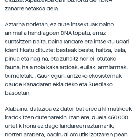
zaharrenetakoa dela.
Aztarna horietan, ez dute intsektuak baino
animalia handiagoen DNA topatu, erraz
suntsitzen baita, baina landare eta intsektu ugari
identifikatu dituzte: besteak beste, haltza, izeia,
pinua eta hagina, eta zuhaitz horiei lotutako
fauna, hala nola kakalardoak, euliak, armiarmak,
tximeletak... Gaur egun, antzeko ekosistemak
daude Kanadaren ekialdeko eta Suediako
basoetan.
Alabaina, datazioa ez dator bat eredu klimatikoek
iradokitzen dutenarekin. Izan ere, duela 450.000
urtetik hona ez dago landareen aztarnarik;
horren arabera, badirudi ordutik izotzaren pean