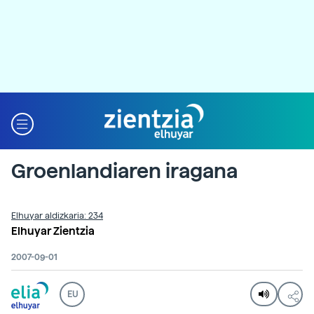
Groenlandiaren iragana
Elhuyar aldizkaria: 234
Elhuyar Zientzia
2007-09-01
EU