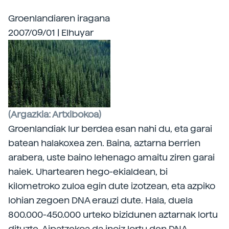
Groenlandiaren iragana
2007/09/01 | Elhuyar
(Argazkia: Artxibokoa)
Groenlandiak lur berdea esan nahi du,
eta garai
batean halakoxea zen. Baina, aztarna berrien
arabera, uste baino lehenago amaitu ziren garai
haiek. Uhartearen hego-ekialdean, bi
kilometroko zuloa egin dute izotzean, eta azpiko
lohian zegoen DNA erauzi dute. Hala, duela
800.000-450.000 urteko bizidunen aztarnak lortu
dituzte. Aipatzekoa da inoiz lortu den DNA