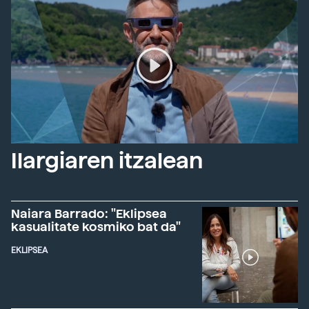
Ilargiaren itzalean
Naiara Barrado: "Eklipsea
kasualitate kosmiko bat da"
EKLIPSEA