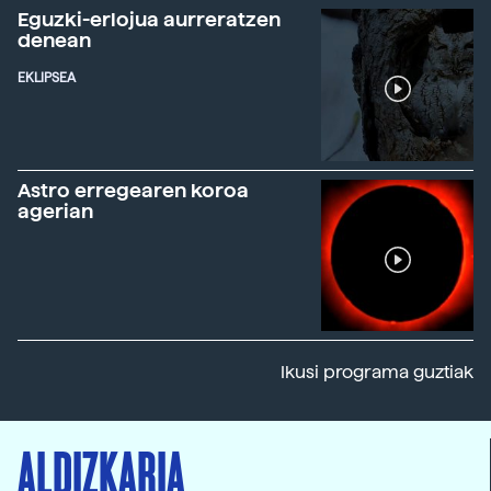
Eguzki-erlojua aurreratzen
denean
EKLIPSEA
Astro erregearen koroa
agerian
Ikusi programa guztiak
ALDIZKARIA