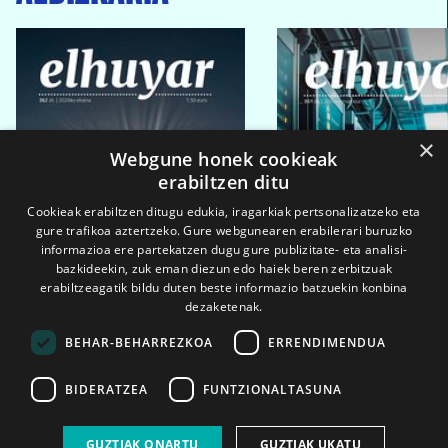
×
Webgune honek cookieak
erabiltzen ditu
Cookieak erabiltzen ditugu edukia, iragarkiak pertsonalizatzeko eta
gure trafikoa aztertzeko. Gure webgunearen erabilerari buruzko
informazioa ere partekatzen dugu gure publizitate- eta analisi-
bazkideekin, zuk eman diezun edo haiek beren zerbitzuak
erabiltzeagatik bildu duten beste informazio batzuekin konbina
dezaketenak.
BEHAR-BEHARREZKOA
ERRENDIMENDUA
BIDERATZEA
FUNTZIONALTASUNA
2026ko eka. 1a
2026ko mar. 1a
GUZTIAK ONARTU
GUZTIAK UKATU