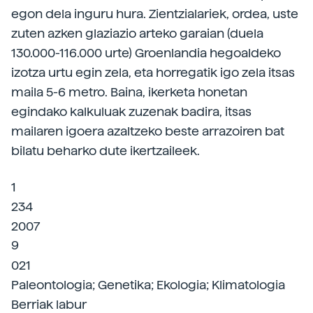
egon dela inguru hura. Zientzialariek, ordea, uste
zuten azken glaziazio arteko garaian (duela
130.000-116.000 urte) Groenlandia hegoaldeko
izotza urtu egin zela, eta horregatik igo zela itsas
maila 5-6 metro. Baina, ikerketa honetan
egindako kalkuluak zuzenak badira, itsas
mailaren igoera azaltzeko beste arrazoiren bat
bilatu beharko dute ikertzaileek.
1
234
2007
9
021
Paleontologia; Genetika; Ekologia; Klimatologia
Berriak labur