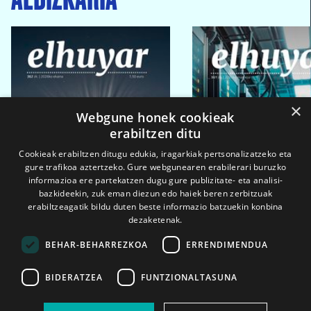
×
Webgune honek cookieak
erabiltzen ditu
Cookieak erabiltzen ditugu edukia, iragarkiak pertsonalizatzeko eta
gure trafikoa aztertzeko. Gure webgunearen erabilerari buruzko
informazioa ere partekatzen dugu gure publizitate- eta analisi-
bazkideekin, zuk eman diezun edo haiek beren zerbitzuak
erabiltzeagatik bildu duten beste informazio batzuekin konbina
dezaketenak.
BEHAR-BEHARREZKOA
ERRENDIMENDUA
BIDERATZEA
FUNTZIONALTASUNA
2026ko eka. 1a
2026ko mar. 1a