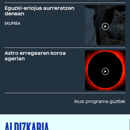
Eguzki-erlojua aurreratzen
denean
EKLIPSEA
Astro erregearen koroa
agerian
Ikusi programa guztiak
ALDIZKARIA