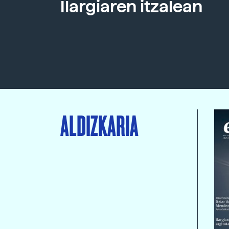
Ilargiaren itzalean
ALDIZKARIA