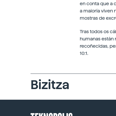
en conta que a c
a maioría viven 
mostras de exc
Tras todos os cá
humanas están nu
recoñecidas, pe
10:1.
Bizitza