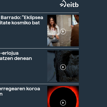
 Barrado: "Eklipsea
itate kosmiko bat
-erlojua
ratzen denean
erregearen koroa
n