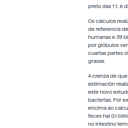
preto das 1:1, é d
Os cálculos real
de referencia de
humanas e 39 bi
por glóbulos ver
cuartas partes 
graxas.
A crenza de que
estimación real
este novo estud
bacterias. Por 
encima ao calcu
feces hai 0,1 bi
no intestino tem