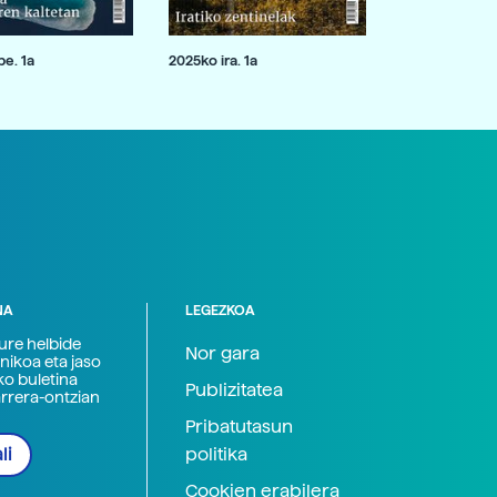
e. 1a
2025ko ira. 1a
NA
LEGEZKOA
zure helbide
Nor gara
nikoa eta jaso
ko buletina
Publizitatea
arrera-ontzian
Pribatutasun
politika
li
Cookien erabilera