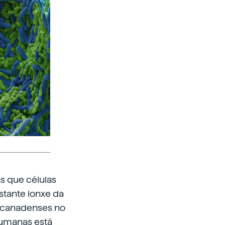
s que células
stante lonxe da
 e canadenses no
 humanas está