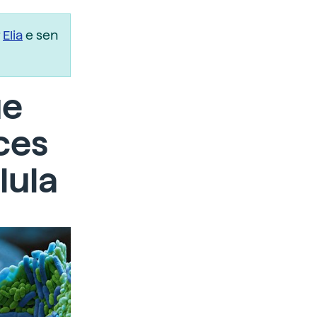
r
Elia
e sen
ue
ces
lula