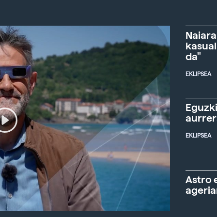
Naiara
kasual
da"
EKLIPSEA
Eguzki
aurre
EKLIPSEA
Astro 
ageria