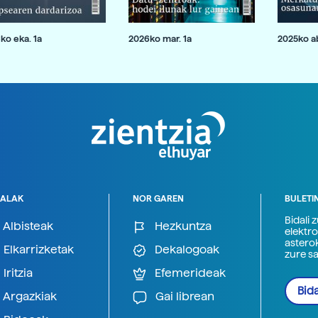
ko eka. 1a
2026ko mar. 1a
2025ko ab
ALAK
NOR GAREN
BULETI
Bidali 
Albisteak
Hezkuntza
elektro
astero
Elkarrizketak
Dekalogoak
zure s
Iritzia
Efemerideak
Bida
Argazkiak
Gai librean