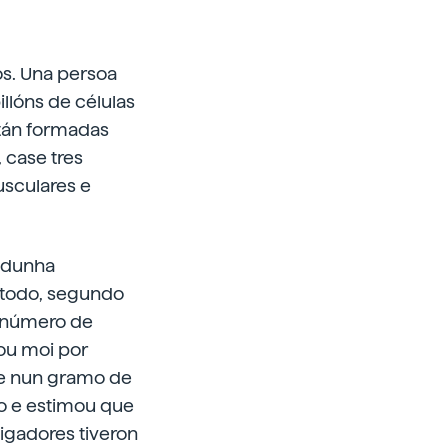
os. Una persoa
illóns de células
stán formadas
 case tres
usculares e
e dunha
 todo, segundo
o número de
cou moi por
ue nun gramo de
ivo e estimou que
tigadores tiveron