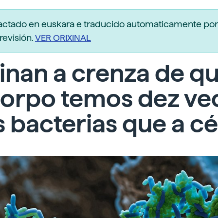
dactado en euskara e traducido automaticamente po
revisión.
VER ORIXINAL
inan a crenza de q
corpo temos dez ve
 bacterias que a cé