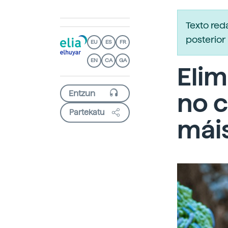
Texto re
posterior 
EU
ES
FR
EN
CA
GA
Elim
no 
Partekatu
máis