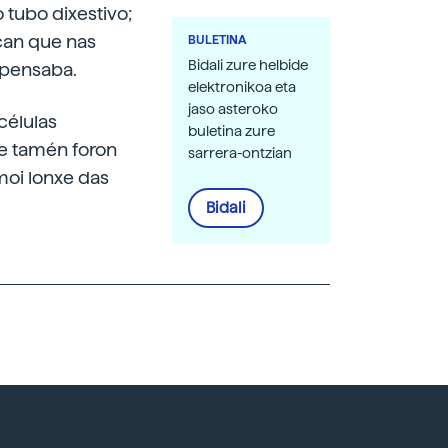
 tubo dixestivo;
ican que nas
BULETINA
Bidali zure helbide
 pensaba.
elektronikoa eta
jaso asteroko
células
buletina zure
de tamén foron
sarrera-ontzian
moi lonxe das
Bidali