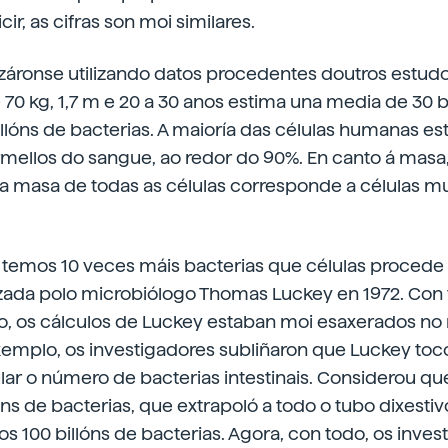
icir, as cifras son moi similares.
izáronse utilizando datos procedentes doutros estud
 70 kg, 1,7 m e 20 a 30 anos estima una media de 30 b
llóns de bacterias. A maioría das células humanas e
mellos do sangue, ao redor do 90%. En canto á masa,
da masa de todas as células corresponde a células m
 temos 10 veces máis bacterias que células proced
izada polo microbiólogo Thomas Luckey en 1972. Con
o, os cálculos de Luckey estaban moi esaxerados n
exemplo, os investigadores subliñaron que Luckey to
lar o número de bacterias intestinais. Considerou q
llóns de bacterias, que extrapoló a todo o tubo dixest
os 100 billóns de bacterias. Agora, con todo, os inves