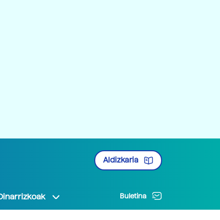
Aldizkaria
Oinarrizkoak
Buletina