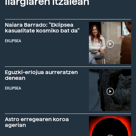
Ilargiaren itzalean
Naiara Barrado: "Eklipsea
kasualitate kosmiko bat da"
EKLIPSEA
Eguzki-erlojua aurreratzen
denean
EKLIPSEA
Astro erregearen koroa
agerian