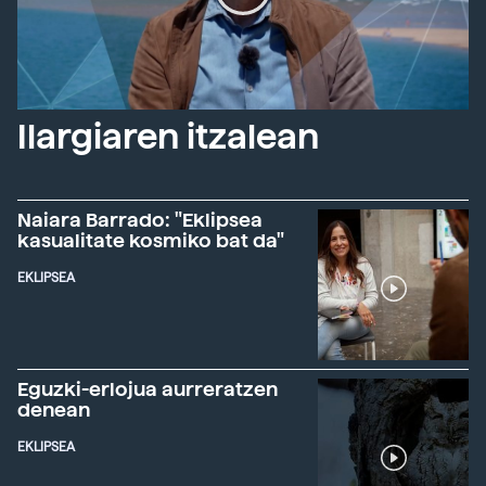
Ilargiaren itzalean
Naiara Barrado: "Eklipsea
kasualitate kosmiko bat da"
EKLIPSEA
Eguzki-erlojua aurreratzen
denean
EKLIPSEA