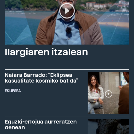
Ilargiaren itzalean
Naiara Barrado: "Eklipsea
kasualitate kosmiko bat da"
EKLIPSEA
Eguzki-erlojua aurreratzen
denean