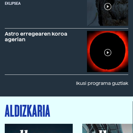
EKLIPSEA
Astro erregearen koroa
agerian
Ikusi programa guztiak
ALDIZKARIA