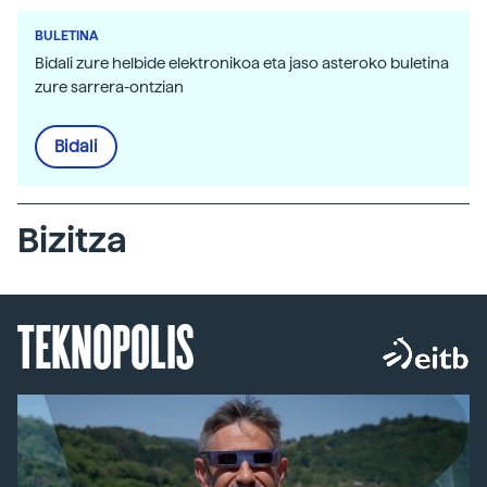
BULETINA
Bidali zure helbide elektronikoa eta jaso asteroko buletina
zure sarrera-ontzian
Bidali
Bizitza
TEKNOPOLIS