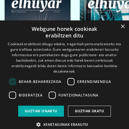
×
Webgune honek cookieak
erabiltzen ditu
Cookieak erabiltzen ditugu edukia, iragarkiak pertsonalizatzeko eta
gure trafikoa aztertzeko. Gure webgunearen erabilerari buruzko
informazioa ere partekatzen dugu gure publizitate- eta analisi-
bazkideekin, zuk eman diezun edo haiek beren zerbitzuak
erabiltzeagatik bildu duten beste informazio batzuekin konbina
dezaketenak.
BEHAR-BEHARREZKOA
ERRENDIMENDUA
BIDERATZEA
FUNTZIONALTASUNA
2026ko eka. 1a
2026ko mar. 1a
GUZTIAK ONARTU
GUZTIAK UKATU
XEHETASUNAK ERAKUTSI