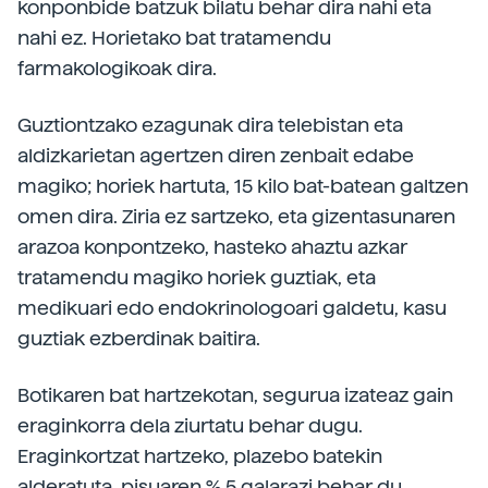
konponbide batzuk bilatu behar dira nahi eta
nahi ez. Horietako bat tratamendu
farmakologikoak dira.
Guztiontzako ezagunak dira telebistan eta
aldizkarietan agertzen diren zenbait edabe
magiko; horiek hartuta, 15 kilo bat-batean galtzen
omen dira. Ziria ez sartzeko, eta gizentasunaren
arazoa konpontzeko, hasteko ahaztu azkar
tratamendu magiko horiek guztiak, eta
medikuari edo endokrinologoari galdetu, kasu
guztiak ezberdinak baitira.
Botikaren bat hartzekotan, segurua izateaz gain
eraginkorra dela ziurtatu behar dugu.
Eraginkortzat hartzeko, plazebo batekin
alderatuta, pisuaren % 5 galarazi behar du