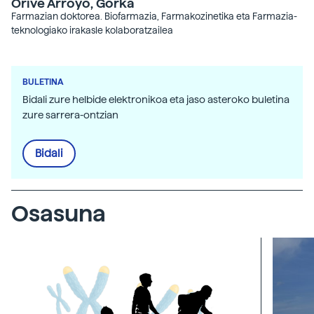
Orive Arroyo, Gorka
Farmazian doktorea. Biofarmazia, Farmakozinetika eta Farmazia-
teknologiako irakasle kolaboratzailea
BULETINA
Bidali zure helbide elektronikoa eta jaso asteroko buletina
zure sarrera-ontzian
Bidali
Osasuna