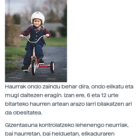
Haurrak ondo zaindu behar dira, ondo elikatu eta
mugi daitezen eragin. Izan ere, 6 eta 12 urte
bitarteko haurren artean arazo larri bilakatzen ari
da obesitatea.
Gizentasuna kontrolatzeko lehenengo neurriak,
bai haurretan, bai helduetan, elikaduraren