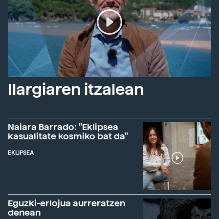
Ilargiaren itzalean
Naiara Barrado: "Eklipsea
kasualitate kosmiko bat da"
EKLIPSEA
Eguzki-erlojua aurreratzen
denean