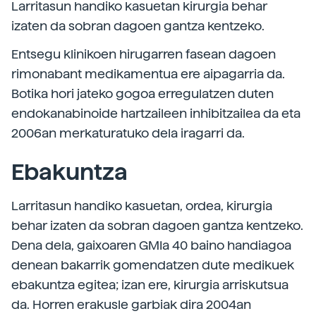
Larritasun handiko kasuetan kirurgia behar
izaten da sobran dagoen gantza kentzeko.
Entsegu klinikoen hirugarren fasean dagoen
rimonabant medikamentua ere aipagarria da.
Botika hori jateko gogoa erregulatzen duten
endokanabinoide hartzaileen inhibitzailea da eta
2006an merkaturatuko dela iragarri da.
Ebakuntza
Larritasun handiko kasuetan, ordea, kirurgia
behar izaten da sobran dagoen gantza kentzeko.
Dena dela, gaixoaren GMIa 40 baino handiagoa
denean bakarrik gomendatzen dute medikuek
ebakuntza egitea; izan ere, kirurgia arriskutsua
da. Horren erakusle garbiak dira 2004an