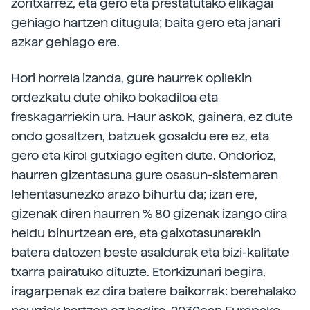
zoritxarrez, eta gero eta prestatutako elikagai
gehiago hartzen ditugula; baita gero eta janari
azkar gehiago ere.
Hori horrela izanda, gure haurrek opilekin
ordezkatu dute ohiko bokadiloa eta
freskagarriekin ura. Haur askok, gainera, ez dute
ondo gosaltzen, batzuek gosaldu ere ez, eta
gero eta kirol gutxiago egiten dute. Ondorioz,
haurren gizentasuna gure osasun-sistemaren
lehentasunezko arazo bihurtu da; izan ere,
gizenak diren haurren % 80 gizenak izango dira
heldu bihurtzean ere, eta gaixotasunarekin
batera datozen beste asaldurak eta bizi-kalitate
txarra pairatuko dituzte. Etorkizunari begira,
iragarpenak ez dira batere baikorrak: berehalako