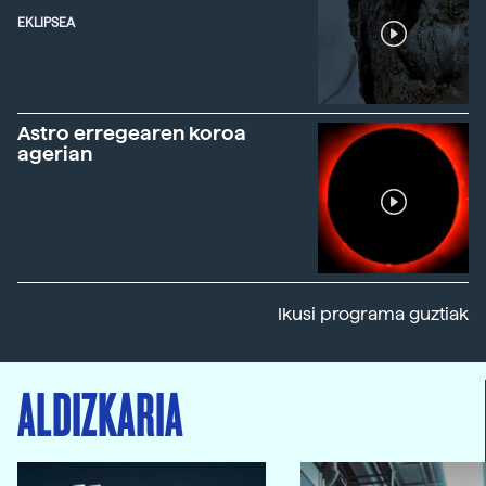
EKLIPSEA
Astro erregearen koroa
agerian
Ikusi programa guztiak
ALDIZKARIA