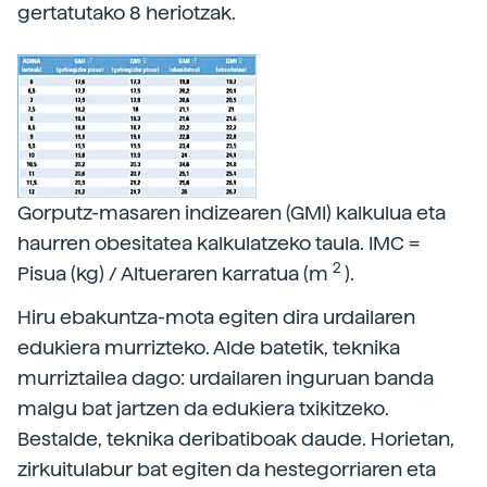
gertatutako 8 heriotzak.
Gorputz-masaren indizearen (GMI) kalkulua eta
haurren obesitatea kalkulatzeko taula. IMC =
2
Pisua (kg) / Altueraren karratua (m
).
Hiru ebakuntza-mota egiten dira urdailaren
edukiera murrizteko. Alde batetik, teknika
murriztailea dago: urdailaren inguruan banda
malgu bat jartzen da edukiera txikitzeko.
Bestalde, teknika deribatiboak daude. Horietan,
zirkuitulabur bat egiten da hestegorriaren eta