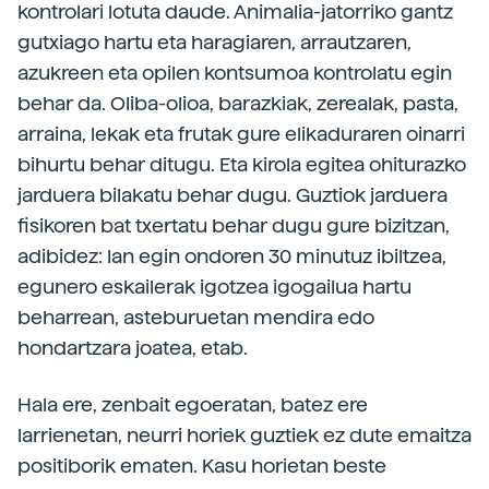
kontrolari lotuta daude. Animalia-jatorriko gantz
gutxiago hartu eta haragiaren, arrautzaren,
azukreen eta opilen kontsumoa kontrolatu egin
behar da. Oliba-olioa, barazkiak, zerealak, pasta,
arraina, lekak eta frutak gure elikaduraren oinarri
bihurtu behar ditugu. Eta kirola egitea ohiturazko
jarduera bilakatu behar dugu. Guztiok jarduera
fisikoren bat txertatu behar dugu gure bizitzan,
adibidez: lan egin ondoren 30 minutuz ibiltzea,
egunero eskailerak igotzea igogailua hartu
beharrean, asteburuetan mendira edo
hondartzara joatea, etab.
Hala ere, zenbait egoeratan, batez ere
larrienetan, neurri horiek guztiek ez dute emaitza
positiborik ematen. Kasu horietan beste