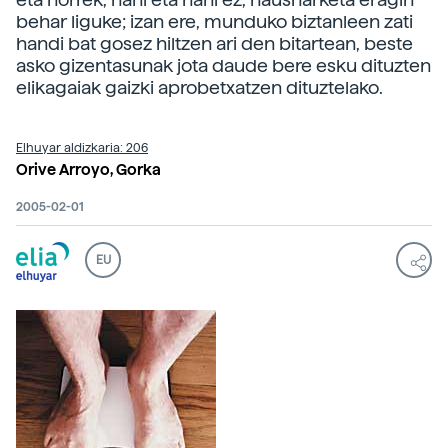
behar liguke; izan ere, munduko biztanleen zati
handi bat gosez hiltzen ari den bitartean, beste
asko gizentasunak jota daude bere esku dituzten
elikagaiak gaizki aprobetxatzen dituztelako.
Elhuyar aldizkaria: 206
Orive Arroyo, Gorka
2005-02-01
EU