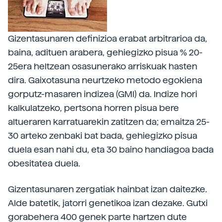
Gizentasunaren definizioa erabat arbitrarioa da,
baina, adituen arabera, gehiegizko pisua % 20-
25era heltzean osasunerako arriskuak hasten
dira. Gaixotasuna neurtzeko metodo egokiena
gorputz-masaren indizea (GMI) da. Indize hori
kalkulatzeko, pertsona horren pisua bere
altueraren karratuarekin zatitzen da; emaitza 25-
30 arteko zenbaki bat bada, gehiegizko pisua
duela esan nahi du, eta 30 baino handiagoa bada
obesitatea duela.
Gizentasunaren zergatiak hainbat izan daitezke.
Alde batetik, jatorri genetikoa izan dezake. Gutxi
gorabehera 400 genek parte hartzen dute