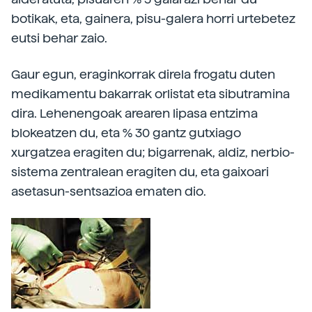
botikak, eta, gainera, pisu-galera horri urtebetez
eutsi behar zaio.
Gaur egun, eraginkorrak direla frogatu duten
medikamentu bakarrak orlistat eta sibutramina
dira. Lehenengoak arearen lipasa entzima
blokeatzen du, eta % 30 gantz gutxiago
xurgatzea eragiten du; bigarrenak, aldiz, nerbio-
sistema zentralean eragiten du, eta gaixoari
asetasun-sentsazioa ematen dio.