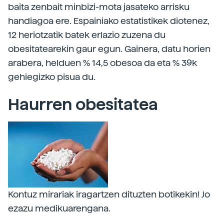
baita zenbait minbizi-mota jasateko arrisku
handiagoa ere. Espainiako estatistikek diotenez,
12 heriotzatik batek erlazio zuzena du
obesitatearekin gaur egun. Gainera, datu horien
arabera, helduen % 14,5 obesoa da eta % 39k
gehiegizko pisua du.
Haurren obesitatea
Kontuz mirariak iragartzen dituzten botikekin! Jo
ezazu medikuarengana.