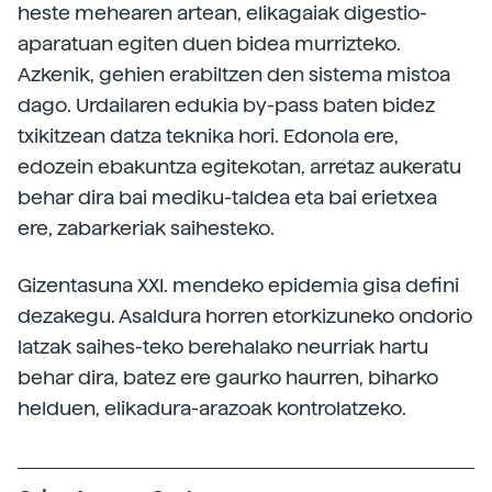
heste mehearen artean, elikagaiak digestio-
aparatuan egiten duen bidea murrizteko.
Azkenik, gehien erabiltzen den sistema mistoa
dago. Urdailaren edukia by-pass baten bidez
txikitzean datza teknika hori. Edonola ere,
edozein ebakuntza egitekotan, arretaz aukeratu
behar dira bai mediku-taldea eta bai erietxea
ere, zabarkeriak saihesteko.
Gizentasuna XXI. mendeko epidemia gisa defini
dezakegu. Asaldura horren etorkizuneko ondorio
latzak saihes-teko berehalako neurriak hartu
behar dira, batez ere gaurko haurren, biharko
helduen, elikadura-arazoak kontrolatzeko.