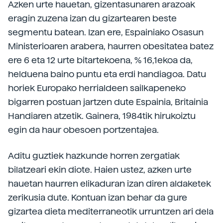
Azken urte hauetan, gizentasunaren arazoak
eragin zuzena izan du gizartearen beste
segmentu batean. Izan ere, Espainiako Osasun
Ministerioaren arabera, haurren obesitatea batez
ere 6 eta 12 urte bitartekoena, % 16,1ekoa da,
helduena baino puntu eta erdi handiagoa. Datu
horiek Europako herrialdeen sailkapeneko
bigarren postuan jartzen dute Espainia, Britainia
Handiaren atzetik. Gainera, 1984tik hirukoiztu
egin da haur obesoen portzentajea.
Aditu guztiek hazkunde horren zergatiak
bilatzeari ekin diote. Haien ustez, azken urte
hauetan haurren elikaduran izan diren aldaketek
zerikusia dute. Kontuan izan behar da gure
gizartea dieta mediterraneotik urruntzen ari dela