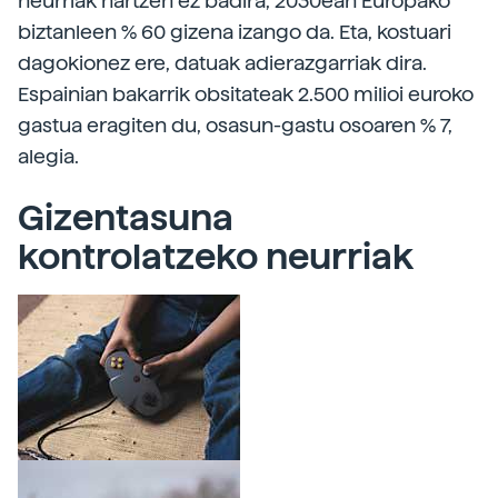
neurriak hartzen ez badira, 2030ean Europako
biztanleen % 60 gizena izango da. Eta, kostuari
dagokionez ere, datuak adierazgarriak dira.
Espainian bakarrik obsitateak 2.500 milioi euroko
gastua eragiten du, osasun-gastu osoaren % 7,
alegia.
Gizentasuna
kontrolatzeko neurriak