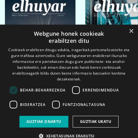
×
Webgune honek cookieak
erabiltzen ditu
Cookieak erabiltzen ditugu edukia, iragarkiak pertsonalizatzeko eta
gure trafikoa aztertzeko. Gure webgunearen erabilerari buruzko
informazioa ere partekatzen dugu gure publizitate- eta analisi-
bazkideekin, zuk eman diezun edo haiek beren zerbitzuak
erabiltzeagatik bildu duten beste informazio batzuekin konbina
dezaketenak.
BEHAR-BEHARREZKOA
ERRENDIMENDUA
BIDERATZEA
FUNTZIONALTASUNA
2026ko eka. 1a
2026ko mar. 1a
GUZTIAK ONARTU
GUZTIAK UKATU
XEHETASUNAK ERAKUTSI