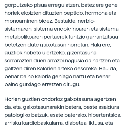
gorputzeko pisua erregulatzen, batez ere gene
horiek ekoizten dituzten peptido, hormona eta
monoaminen bidez. Bestalde, nerbio-
sistemaren, sistema endokrinoaren eta sistema
metabolikoaren portaerek funtzio garrantzitsua
betetzen dute gaixotasun horretan. Hala ere,
guztiok hobeto ulertzeko, gizentasuna
sorrarazten duen arrazoi nagusia da hartzen eta
galtzen diren kalorien arteko desoreka. Hau da,
behar baino kaloria gehiago hartu eta behar
baino gutxiago erretzen ditugu.
Horien guztien ondorioz gaixotasuna agertzen
da, eta, gaixotasunarekin batera, beste asaldura
patologiko batzuk, esate baterako, hipertentsioa,
arrisku kardiobaskularra, diabetea, iktusa, eta