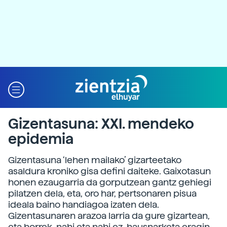
Gizentasuna: XXI. mendeko
epidemia
Gizentasuna ‘lehen mailako’ gizarteetako
asaldura kroniko gisa defini daiteke. Gaixotasun
honen ezaugarria da gorputzean gantz gehiegi
pilatzen dela, eta, oro har, pertsonaren pisua
ideala baino handiagoa izaten dela.
Gizentasunaren arazoa larria da gure gizartean,
eta horrek, nahi eta nahi ez, hausnarketa eragin