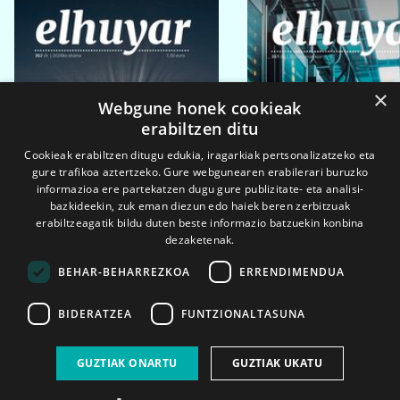
×
Webgune honek cookieak
erabiltzen ditu
Cookieak erabiltzen ditugu edukia, iragarkiak pertsonalizatzeko eta
gure trafikoa aztertzeko. Gure webgunearen erabilerari buruzko
informazioa ere partekatzen dugu gure publizitate- eta analisi-
bazkideekin, zuk eman diezun edo haiek beren zerbitzuak
erabiltzeagatik bildu duten beste informazio batzuekin konbina
dezaketenak.
BEHAR-BEHARREZKOA
ERRENDIMENDUA
BIDERATZEA
FUNTZIONALTASUNA
2026ko eka. 1a
2026ko mar. 1a
GUZTIAK ONARTU
GUZTIAK UKATU