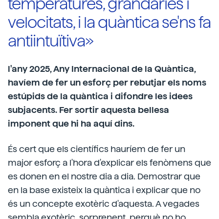
temperatures, grandàries i
velocitats, i la quàntica se'ns fa
antiintuïtiva»
l'any 2025, Any Internacional de la Quàntica,
havíem de fer un esforç per rebutjar els noms
estúpids de la quàntica i difondre les idees
subjacents. Fer sortir aquesta bellesa
imponent que hi ha aquí dins.
És cert que els científics hauríem de fer un
major esforç a l'hora d'explicar els fenòmens que
es donen en el nostre dia a dia. Demostrar que
en la base existeix la quàntica i explicar que no
és un concepte exotèric d'aquesta. A vegades
sembla exotèric, sorprenent, perquè no ho