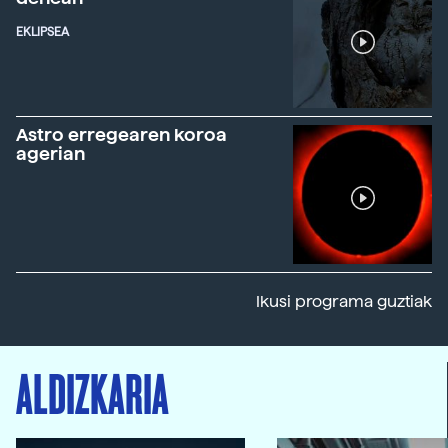
EKLIPSEA
Astro erregearen koroa
agerian
Ikusi programa guztiak
ALDIZKARIA