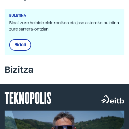
BULETINA
Bidali zure helbide elektronikoa eta jaso asteroko buletina
zure sarrera-ontzian
Bidali
Bizitza
TEKNOPOLIS