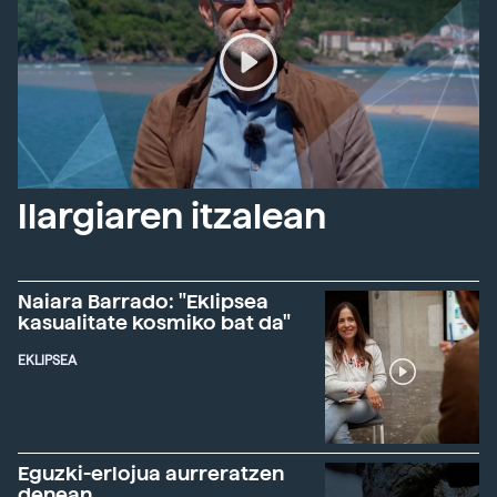
Ilargiaren itzalean
Naiara Barrado: "Eklipsea
kasualitate kosmiko bat da"
EKLIPSEA
Eguzki-erlojua aurreratzen
denean