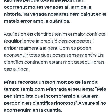
idiomes perquè tots la llegeixin. Han
ocorregut moltes vegades al llarg de la
història. Tal vegada nosaltres hem caigut en el
mateix error amb la quàntica.
Aquí és on els científics tenim el major conflicte:
l'equilibri entre la precisió dels conceptes i
arribar realment a la gent. Com es poden
aconseguir totes dues coses sense mentir? Els
científics continuem estant molt desequilibrats
cap al rigor.
M'has recordat un blog molt bo de fa molt
temps: Tamiz.com M'agrada el seu lema: “Més
ben simplista que incomprensible. Que em
perdonin els científics rigorosos”. A veure si ho
aconseguim en la cuantia.