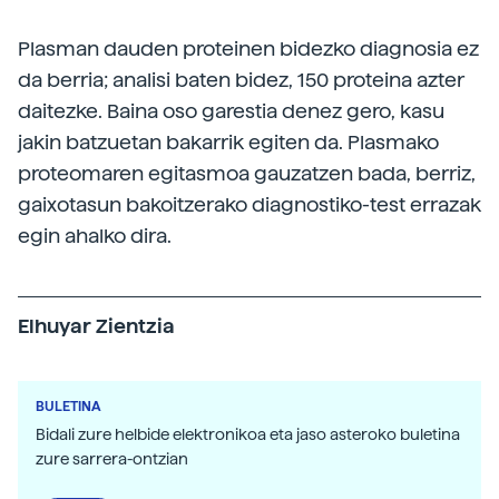
Plasman dauden proteinen bidezko diagnosia ez
da berria; analisi baten bidez, 150 proteina azter
daitezke. Baina oso garestia denez gero, kasu
jakin batzuetan bakarrik egiten da. Plasmako
proteomaren egitasmoa gauzatzen bada, berriz,
gaixotasun bakoitzerako diagnostiko-test errazak
egin ahalko dira.
Elhuyar Zientzia
BULETINA
Bidali zure helbide elektronikoa eta jaso asteroko buletina
zure sarrera-ontzian