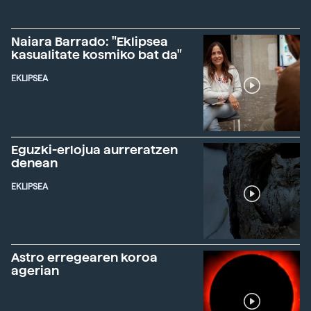
Naiara Barrado: "Eklipsea
kasualitate kosmiko bat da"
EKLIPSEA
Eguzki-erlojua aurreratzen
denean
EKLIPSEA
Astro erregearen koroa
agerian