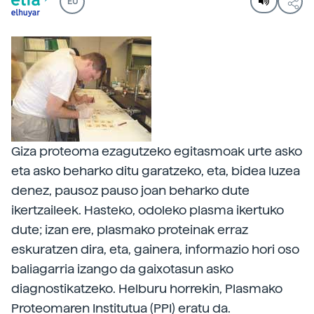
EU
Giza proteoma ezagutzeko egitasmoak urte asko
eta asko beharko ditu garatzeko, eta, bidea luzea
denez, pausoz pauso joan beharko dute
ikertzaileek. Hasteko, odoleko plasma ikertuko
dute; izan ere, plasmako proteinak erraz
eskuratzen dira, eta, gainera, informazio hori oso
baliagarria izango da gaixotasun asko
diagnostikatzeko. Helburu horrekin, Plasmako
Proteomaren Institutua (PPI) eratu da.