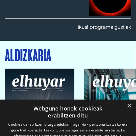
Ikusi programa guztiak
ALDIZKARIA
×
Webgune honek cookieak
erabiltzen ditu
Cookieak erabiltzen ditugu edukia, iragarkiak pertsonalizatzeko eta
gure trafikoa aztertzeko. Gure webgunearen erabilerari buruzko
informazioa ere partekatzen dugu gure publizitate- eta analisi-