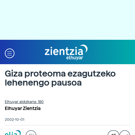
Giza proteoma ezagutzeko
lehenengo pausoa
Elhuyar aldizkaria: 180
Elhuyar Zientzia
2002-10-01