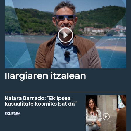
Ilargiaren itzalean
Naiara Barrado: "Eklipsea
kasualitate kosmiko bat da"
EKLIPSEA