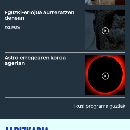
Eguzki-erlojua aurreratzen
denean
EKLIPSEA
Astro erregearen koroa
agerian
Ikusi programa guztiak