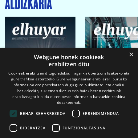
ALDIZKARIA
×
Webgune honek cookieak
erabiltzen ditu
Cookieak erabiltzen ditugu edukia, iragarkiak pertsonalizatzeko eta
gure trafikoa aztertzeko. Gure webgunearen erabilerari buruzko
informazioa ere partekatzen dugu gure publizitate- eta analisi-
bazkideekin, zuk eman diezun edo haiek beren zerbitzuak
erabiltzeagatik bildu duten beste informazio batzuekin konbina
dezaketenak.
BEHAR-BEHARREZKOA
ERRENDIMENDUA
BIDERATZEA
FUNTZIONALTASUNA
2026ko eka. 1a
2026ko mar. 1a