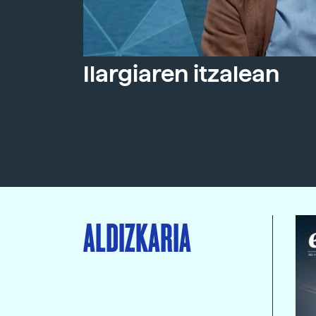
Ilargiaren itzalean
ALDIZKARIA