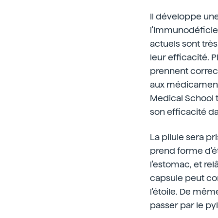
Il développe une
l'immunodéficie
actuels sont trè
leur efficacité.
prennent correct
aux médicaments.
Medical School 
son efficacité da
La pilule sera p
prend forme d'éto
l'estomac, et r
capsule peut con
l'étoile. De mêm
passer par le py