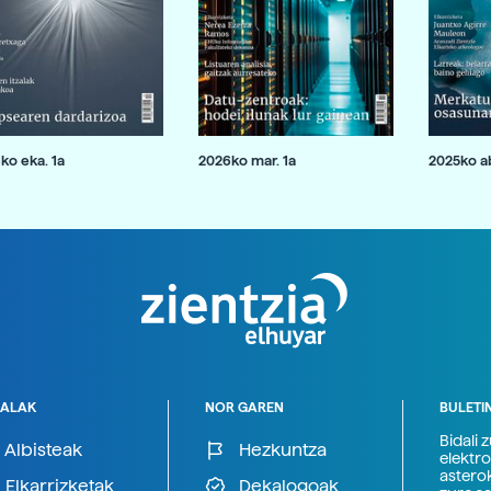
ko eka. 1a
2026ko mar. 1a
2025ko ab
ALAK
NOR GAREN
BULETI
Bidali 
Albisteak
Hezkuntza
elektro
astero
Elkarrizketak
Dekalogoak