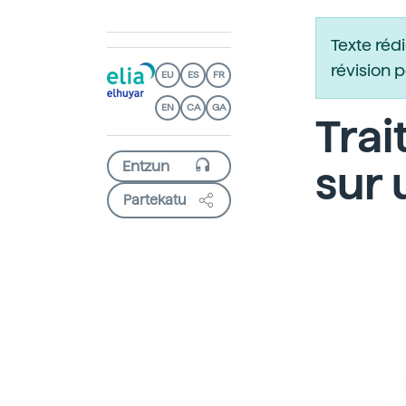
Texte réd
révision 
EU
ES
FR
EN
CA
GA
Tra
sur 
Partekatu