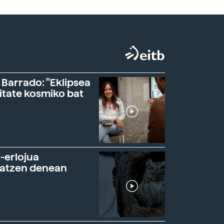
 Barrado: "Eklipsea
itate kosmiko bat
-erlojua
ratzen denean