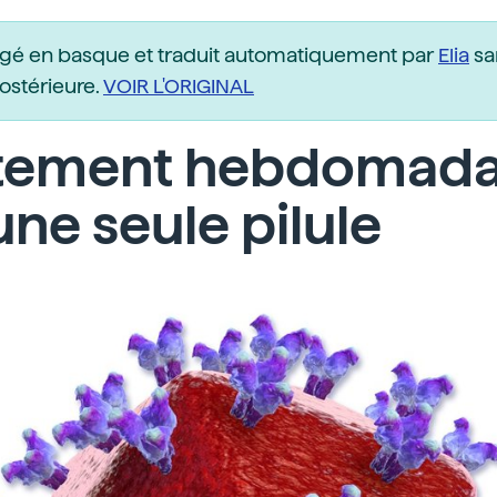
igé en basque et traduit automatiquement par
Elia
sa
postérieure.
VOIR L'ORIGINAL
itement hebdomada
une seule pilule