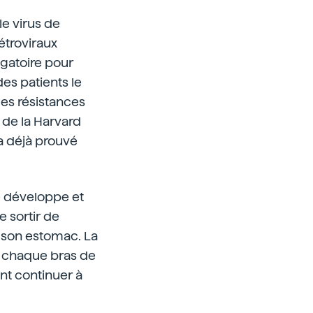
le virus de
étroviraux
igatoire pour
es patients le
des résistances
 de la Harvard
a déjà prouvé
se développe et
e sortir de
 son estomac. La
r chaque bras de
nt continuer à