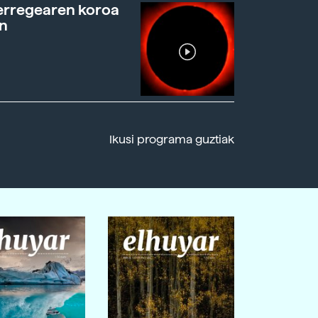
erregearen koroa
n
Ikusi programa guztiak