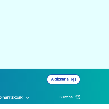
Aldizkaria
Oinarrizkoak
Buletina