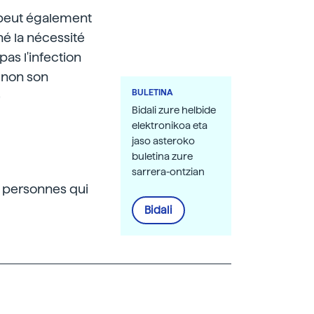
 peut également
né la nécessité
pas l'infection
 non son
BULETINA
e
Bidali zure helbide
elektronikoa eta
jaso asteroko
buletina zure
sarrera-ontzian
es personnes qui
Bidali