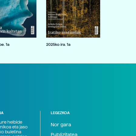
e. 1a
2025ko ira. 1a
NA
LEGEZKOA
zure helbide
Nor gara
nikoa eta jaso
ko buletina
Publizitatea