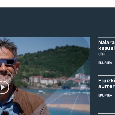
Naiara
kasual
da"
EKLIPSEA
Eguzki
aurre
EKLIPSEA