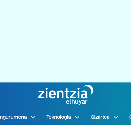
Ingurumena
Teknologia
Gizartea