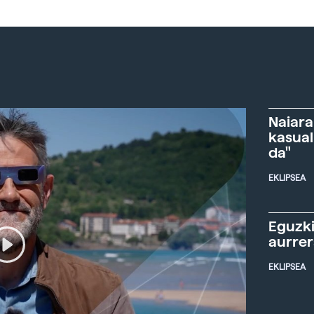
Naiara
kasual
da"
EKLIPSEA
Eguzki
aurre
EKLIPSEA