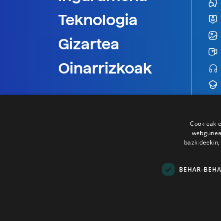
Teknologia
Gizartea
Oinarrizkoak
Cookieak e
webgunear
bazkideekin,
BEHAR-BEH