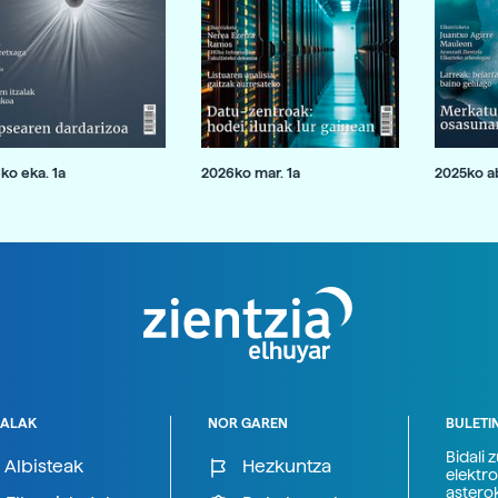
ko eka. 1a
2026ko mar. 1a
2025ko ab
ALAK
NOR GAREN
BULETI
Bidali 
Albisteak
Hezkuntza
elektro
astero