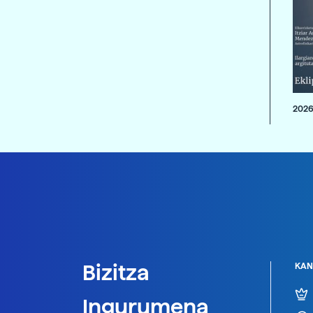
2026
Bizitza
KAN
Ingurumena