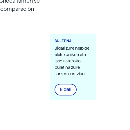
a Checa tamén se
n comparación
BULETINA
Bidali zure helbide
elektronikoa eta
jaso asteroko
buletina zure
sarrera-ontzian
Bidali