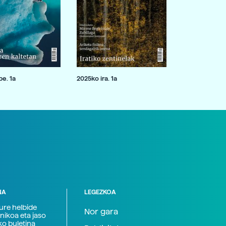
e. 1a
2025ko ira. 1a
NA
LEGEZKOA
zure helbide
Nor gara
nikoa eta jaso
ko buletina