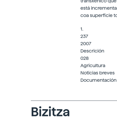
transxénico que
está incrementa
coa superficie to
1.
237
2007
Descrición
028
Agricultura
Noticias breves
Documentación
Bizitza