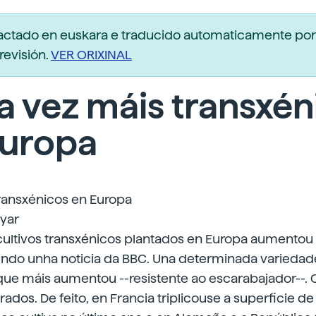
dactado en euskara e traducido automaticamente po
revisión.
VER ORIXINAL
 vez máis transxén
Europa
ransxénicos en Europa
uyar
 cultivos transxénicos plantados en Europa aumentou
undo unha noticia da BBC. Una determinada variedade
que máis aumentou --resistente ao escarabajador--. 
ados. De feito, en Francia triplicouse a superficie de