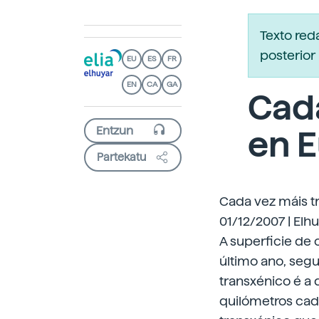
Texto re
posterior 
EU
ES
FR
EN
CA
GA
Cada
en 
Partekatu
Cada vez máis t
01/12/2007 | Elh
A superficie de
último ano, seg
transxénico é a 
quilómetros cadr