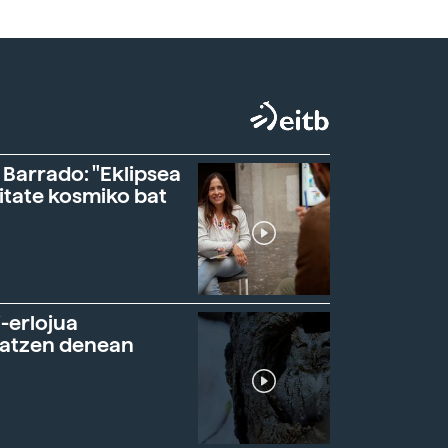
 Barrado: "Eklipsea
itate kosmiko bat
-erlojua
ratzen denean