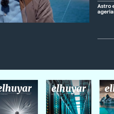
Astro 
ageria