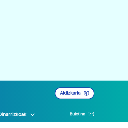
Aldizkaria
Oinarrizkoak
Buletina