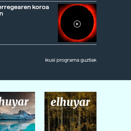
erregearen koroa
n
Ikusi programa guztiak