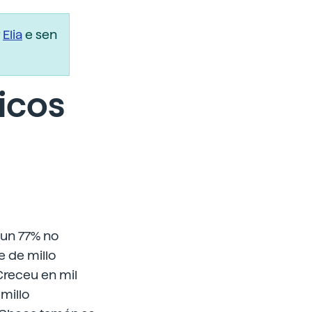
r
Elia
e sen
icos
 un 77% no
 de millo
Creceu en mil
 millo