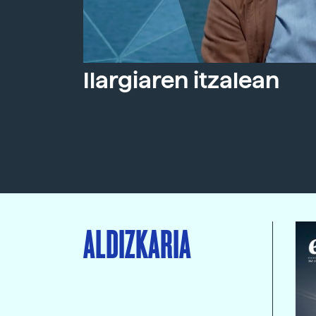
Ilargiaren itzalean
ALDIZKARIA