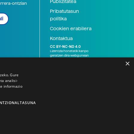
Publizitatea
arrera-ontzian
Pribatutasun
politika
li
Cookien erabilera
Kontaktua
CC BY-NC-ND 4.0
Lizentzia honetatik kanpo
geratzen dira webgunean
argitaratutako baliabide
×
grafikoak (argazki eta
ilustrazioak), baita Elhuyar ez
den bestelako erakunde eta
tzeko. Gure
norbanakoek idatzitakoak
a analisi-
ere. Kanpo-esteken bidez
te informazio
emandako edukiak esteka
horietan agertzen den
lizentziapean daude,
gehienetan copyright-a
NTZIONALTASUNA