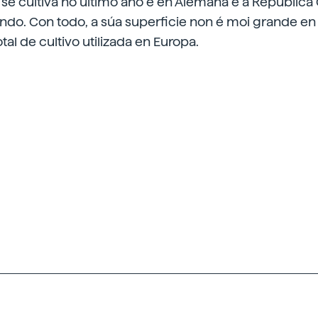
 se cultiva no último ano e en Alemaña e a Repúblic
ndo. Con todo, a súa superficie non é moi grande e
tal de cultivo utilizada en Europa.