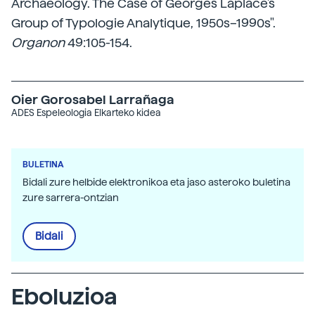
Archaeology. The Case of Georges Laplace's
Group of Typologie Analytique, 1950s–1990s".
Organon
49:105-154.
Oier Gorosabel Larrañaga
ADES Espeleologia Elkarteko kidea
BULETINA
Bidali zure helbide elektronikoa eta jaso asteroko buletina
zure sarrera-ontzian
Bidali
Eboluzioa