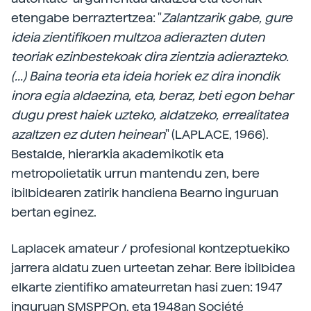
etengabe berraztertzea: "
Zalantzarik gabe, gure
ideia zientifikoen multzoa adierazten duten
teoriak ezinbestekoak dira zientzia adierazteko.
(...) Baina teoria eta ideia horiek ez dira inondik
inora egia aldaezina, eta, beraz, beti egon behar
dugu prest haiek uzteko, aldatzeko, errealitatea
azaltzen ez duten heinean
" (LAPLACE, 1966).
Bestalde, hierarkia akademikotik eta
metropolietatik urrun mantendu zen, bere
ibilbidearen zatirik handiena Bearno inguruan
bertan eginez.
Laplacek amateur / profesional kontzeptuekiko
jarrera aldatu zuen urteetan zehar. Bere ibilbidea
elkarte zientifiko amateurretan hasi zuen: 1947
inguruan SMSPPOn, eta 1948an Société