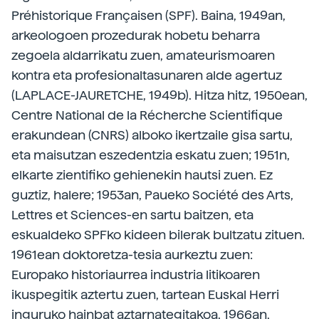
Préhistorique Françaisen (SPF). Baina, 1949an,
arkeologoen prozedurak hobetu beharra
zegoela aldarrikatu zuen, amateurismoaren
kontra eta profesionaltasunaren alde agertuz
(LAPLACE-JAURETCHE, 1949b). Hitza hitz, 1950ean,
Centre National de la Récherche Scientifique
erakundean (CNRS) alboko ikertzaile gisa sartu,
eta maisutzan eszedentzia eskatu zuen; 1951n,
elkarte zientifiko gehienekin hautsi zuen. Ez
guztiz, halere; 1953an, Paueko Société des Arts,
Lettres et Sciences-en sartu baitzen, eta
eskualdeko SPFko kideen bilerak bultzatu zituen.
1961ean doktoretza-tesia aurkeztu zuen:
Europako historiaurrea industria litikoaren
ikuspegitik aztertu zuen, tartean Euskal Herri
inguruko hainbat aztarnategitakoa. 1966an,