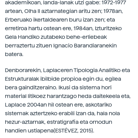
akademikoan, landa-lanak utzi gabe: 1972-1977
artean, Olha II aztarnategian aritu zen; 1978an,
Erberuako ikertaldearen buru izan zen; eta
erretiroa hartu ostean ere, 1984an, Izturitzeko
Gela Handiko zutabeko behe-erliebeak
berraztertu zituen Ignacio Barandiaranekin
batera.
Denborarekin, Laplaceren Tipologia Analitiko eta
Estrukturalak ibilbide propioa egin du, egilea
bera gainditzeraino. Ikusi da sistema hori
material litikoez harantzago heda daitekeela eta,
Laplace 2004an hil ostean ere, askotariko
sistemak aztertzeko erabili izan da, hala nola
hezur-aztarnak, estratigrafia eta ornodun
handien ustiapena(ESTÉVEZ, 2015).