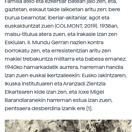
Familia ateo eta ezkertiar batean jaio zen, eta,
gaztetan, eskaut talde laikoetan aritu zen; bere
burua bearnotar, iberiar-akitaniar, agot eta
euskalduntzat zuen (COLMONT, 2019). 1938an,
maisu-titulua atera zuen, eta irakasle izan zen
Eskiulan. II. Mundu Gerran nazien kontra
borrokatu zen, eta erresistentzian aritu zen
makiei trebakuntza militarra eta babesa emanez.
1940ko hamarkadatik aurrera, harreman handia
izan zuen euskal ikertzaileekin: Eusko Jakintzaren,
Ikuska institutuaren eta Aranzadi Zientzia
Elkartearen kide izan zen, eta Joxe Migel
Barandiaranekin harreman estua izan zuen,
pentsaera desberdina izanik ere [1].