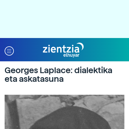
Georges Laplace: dialektika
eta askatasuna