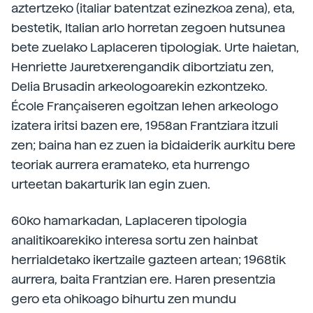
aztertzeko (italiar batentzat ezinezkoa zena), eta,
bestetik, Italian arlo horretan zegoen hutsunea
bete zuelako Laplaceren tipologiak. Urte haietan,
Henriette Jauretxerengandik dibortziatu zen,
Delia Brusadin arkeologoarekin ezkontzeko.
École Françaiseren egoitzan lehen arkeologo
izatera iritsi bazen ere, 1958an Frantziara itzuli
zen; baina han ez zuen ia bidaiderik aurkitu bere
teoriak aurrera eramateko, eta hurrengo
urteetan bakarturik lan egin zuen.
60ko hamarkadan, Laplaceren tipologia
analitikoarekiko interesa sortu zen hainbat
herrialdetako ikertzaile gazteen artean; 1968tik
aurrera, baita Frantzian ere. Haren presentzia
gero eta ohikoago bihurtu zen mundu