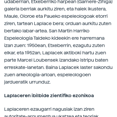
udaberrian, Etxeberriko harpean (Gamere-Zihiga)
galeria berriak aurkitu ziren, eta haiek ikustera,
Maule, Oloroe eta Paueko espeleologoak etorri
ziren, tartean Laplace bera; orduan aurkitu zuten
bertako labar-artea. San Martin Harriko
Espeleologia Taldeko kideekin ere harremana
izan zuen: 1950ean, Etxeberrin, ezagutu zuten
elkar, eta 1952an, Laplacek aktiboki hartu zuen
parte Marcel Loubensek izandako istripu baten
erreskate-lanetan. Baina Laplacek laster sakondu
zuen arkeologia-arloan, espeleologoen
jardueratik urrunduz.
Laplaceren ibilbide zientifiko ezohikoa
Laplaceren ezaugarri nagusiak izan ziren
autoritate-argumentua ukatzea eta teoriak