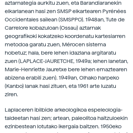
aztarnategia aurkitu zuen, eta Barandiaranekin
elkarlanean hasi zen SMSP elkartearen Pyrénées
Occidentales sailean (SMSPPO). 1948an, Tute de
Carrelore kobazuloan (Ossau) aztarnak
geografikoki kokatzeko koordenatu kartesiarren
metodoa garatu zuen, Mérocen sistema
hobetuz; hala, bere lehen idazlana argitaratu
zuen (LAPLACE-JAURETCHE, 1949a; lehen lanetan,
Marie-Henriette Jauretxe bere lehen emaztearen
abizena erabili zuen). 1949an, Olhako harpeko
(Kanbo) lanak hasi zituen, eta 1961 arte luzatu
ziren.
Laplaceren ibilbide arkeologikoa espeleologia-
taldeetan hasi zen; artean, paleolitoa haitzuloekin
ezinbestean lotutako ikergaia baitzen. 1950eko