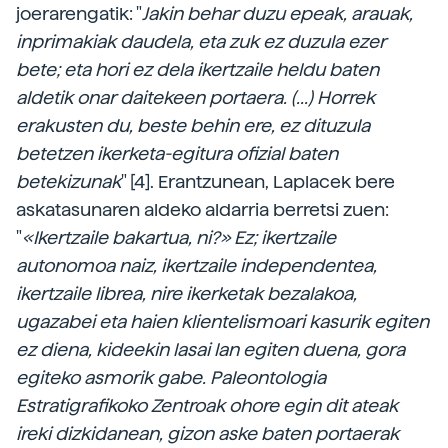
joerarengatik: "
Jakin behar duzu epeak, arauak,
inprimakiak daudela, eta zuk ez duzula ezer
bete; eta hori ez dela ikertzaile heldu baten
aldetik onar daitekeen portaera. (...) Horrek
erakusten du, beste behin ere, ez dituzula
betetzen ikerketa-egitura ofizial baten
betekizunak
" [4]. Erantzunean, Laplacek bere
askatasunaren aldeko aldarria berretsi zuen:
"
«Ikertzaile bakartua, ni?» Ez; ikertzaile
autonomoa naiz, ikertzaile independentea,
ikertzaile librea, nire ikerketak bezalakoa,
ugazabei eta haien klientelismoari kasurik egiten
ez diena, kideekin lasai lan egiten duena, gora
egiteko asmorik gabe. Paleontologia
Estratigrafikoko Zentroak ohore egin dit ateak
ireki dizkidanean, gizon aske baten portaerak