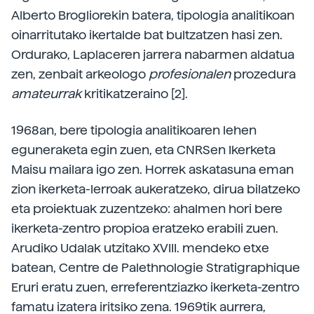
Alberto Brogliorekin batera, tipologia analitikoan
oinarritutako ikertalde bat bultzatzen hasi zen.
Ordurako, Laplaceren jarrera nabarmen aldatua
zen, zenbait arkeologo
profesionalen
prozedura
amateurrak
kritikatzeraino [2].
1968an, bere tipologia analitikoaren lehen
eguneraketa egin zuen, eta CNRSen Ikerketa
Maisu mailara igo zen. Horrek askatasuna eman
zion ikerketa-lerroak aukeratzeko, dirua bilatzeko
eta proiektuak zuzentzeko: ahalmen hori bere
ikerketa-zentro propioa eratzeko erabili zuen.
Arudiko Udalak utzitako XVIII. mendeko etxe
batean, Centre de Palethnologie Stratigraphique
Eruri eratu zuen, erreferentziazko ikerketa-zentro
famatu izatera iritsiko zena. 1969tik aurrera,