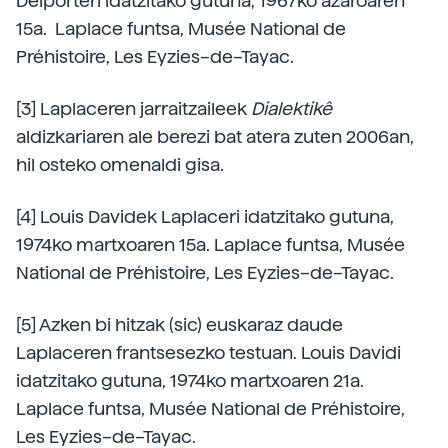
Delporteri idatzitako gutuna, 1967ko azaroaren
15a. Laplace funtsa, Musée National de
Préhistoire, Les Eyzies–de–Tayac.
[3] Laplaceren jarraitzaileek
Dialektikê
aldizkariaren ale berezi bat atera zuten 2006an,
hil osteko omenaldi gisa.
[4] Louis Davidek Laplaceri idatzitako gutuna,
1974ko martxoaren 15a. Laplace funtsa, Musée
National de Préhistoire, Les Eyzies–de–Tayac.
[5] Azken bi hitzak (sic) euskaraz daude
Laplaceren frantsesezko testuan. Louis Davidi
idatzitako gutuna, 1974ko martxoaren 21a.
Laplace funtsa, Musée National de Préhistoire,
Les Eyzies–de–Tayac.