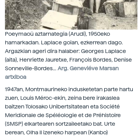
Poeymaoü aztarnategia (Arudi), 1950eko
hamarkadan. Laplace goian, ezkerrean dago.
Argazkian ageri dira halaber: Georges Laplace
(aita), Henriette Jauretxe, François Bordes, Denise
Sonneville-Bordes...
Arg. Geneviéve Marsan
artxiboa
1947an, Montmaurineko indusketetan parte hartu
zuen, Louis Méroc-ekin, zeina bere irakaslea
baitzen Tolosako Unibertsitatean eta Société
Meridionale de Spéléologie et de Préhistoire
(SMSP) elkartearen sortzaileetako bat. Urte
berean, Olha II izeneko harpean (Kanbo)