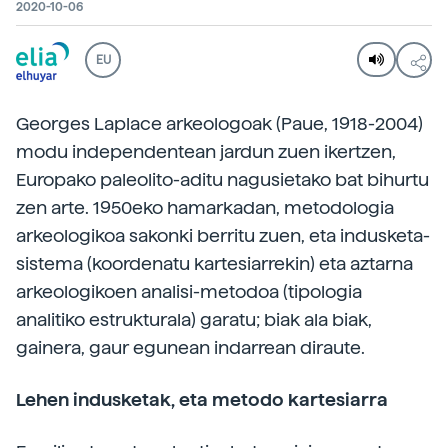
2020-10-06
EU
Georges Laplace arkeologoak (Paue, 1918-2004)
modu independentean jardun zuen ikertzen,
Europako paleolito-aditu nagusietako bat bihurtu
zen arte. 1950eko hamarkadan, metodologia
arkeologikoa sakonki berritu zuen, eta indusketa-
sistema (koordenatu kartesiarrekin) eta aztarna
arkeologikoen analisi-metodoa (tipologia
analitiko estrukturala) garatu; biak ala biak,
gainera, gaur egunean indarrean diraute.
Lehen indusketak, eta metodo kartesiarra