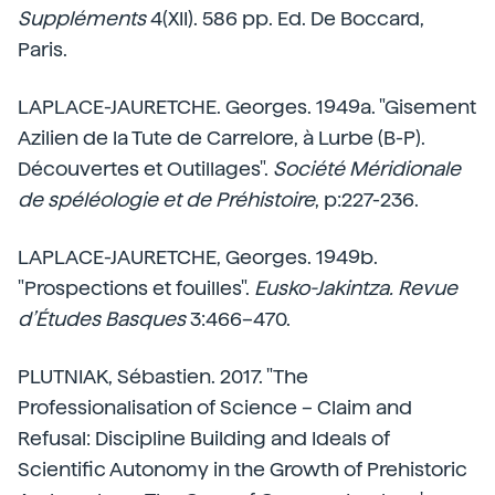
Suppléments
4(XII). 586 pp. Ed. De Boccard,
Paris.
LAPLACE-JAURETCHE. Georges. 1949a. "Gisement
Azilien de la Tute de Carrelore, à Lurbe (B-P).
Découvertes et Outillages".
Société Méridionale
de spéléologie et de Préhistoire
, p:227-236.
LAPLACE-JAURETCHE, Georges. 1949b.
"Prospections et fouilles".
Eusko-Jakintza. Revue
d’Études Basques
3:466–470.
PLUTNIAK, Sébastien. 2017. "The
Professionalisation of Science – Claim and
Refusal: Discipline Building and Ideals of
Scientific Autonomy in the Growth of Prehistoric