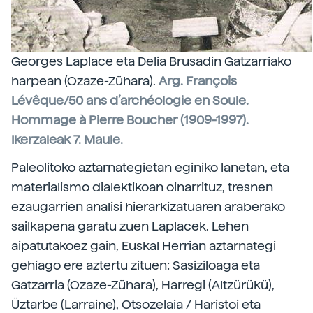
Georges Laplace eta Delia Brusadin Gatzarriako
harpean (Ozaze-Zühara).
Arg. François
Lévêque/50 ans d’archéologie en Soule.
Hommage à Pierre Boucher (1909-1997).
Ikerzaleak 7. Maule.
Paleolitoko aztarnategietan eginiko lanetan, eta
materialismo dialektikoan oinarrituz, tresnen
ezaugarrien analisi hierarkizatuaren araberako
sailkapena garatu zuen Laplacek. Lehen
aipatutakoez gain, Euskal Herrian aztarnategi
gehiago ere aztertu zituen: Sasiziloaga eta
Gatzarria (Ozaze-Zühara), Harregi (Altzürükü),
Üztarbe (Larraine), Otsozelaia / Haristoi eta