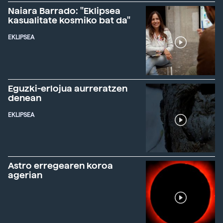
Naiara Barrado: "Eklipsea
kasualitate kosmiko bat da"
EKLIPSEA
Eguzki-erlojua aurreratzen
denean
EKLIPSEA
Astro erregearen koroa
agerian