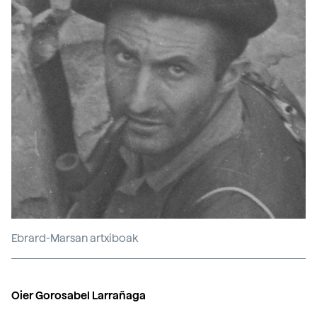
Ebrard-Marsan artxiboak
Oier Gorosabel Larrañaga