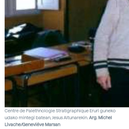
Centre de Palethnologie Stratigraphique Eruri guneko
udako mintegi batean, Jesus Altunarekin.
Arg. Michel
Livache/Geneviéve Marsan