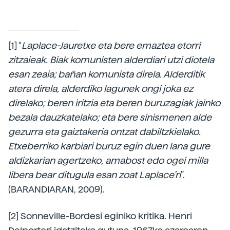
[1] “
Laplace-Jauretxe eta bere emaztea etorri
zitzaieak. Biak komunisten alderdiari utzi diotela
esan zeaia; bañan komunista direla. Alderditik
atera direla, alderdiko lagunek ongi joka ez
direlako; beren iritzia eta beren buruzagiak jainko
bezala dauzkatelako; eta bere sinismenen alde
gezurra eta gaiztakeria ontzat dabiltzkielako.
Etxeberriko karbiari buruz egin duen lana gure
aldizkarian agertzeko, amabost edo ogei milla
libera bear ditugula esan zoat Laplace’ri
”.
(BARANDIARAN, 2009).
[2] Sonneville-Bordesi eginiko kritika. Henri