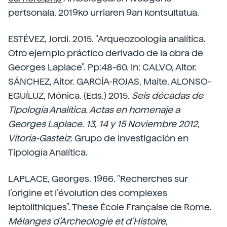
pertsonala, 2019ko urriaren 9an kontsultatua.
ESTÉVEZ, Jordi. 2015. "Arqueozoología analítica.
Otro ejemplo práctico derivado de la obra de
Georges Laplace". Pp:48-60. In: CALVO, Aitor.
SÁNCHEZ, Aitor. GARCÍA-ROJAS, Maite. ALONSO-
EGUÍLUZ, Mónica. (Eds.) 2015.
Seis décadas de
Tipología Analítica. Actas en homenaje a
Georges Laplace. 13, 14 y 15 Noviembre 2012,
Vitoria-Gasteiz
. Grupo de Investigación en
Tipología Analítica.
LAPLACE, Georges. 1966. "Recherches sur
l’origine et I’évolution des complexes
leptolithiques". These École Française de Rome.
Mélanges d’Archeologie et d’Histoire,