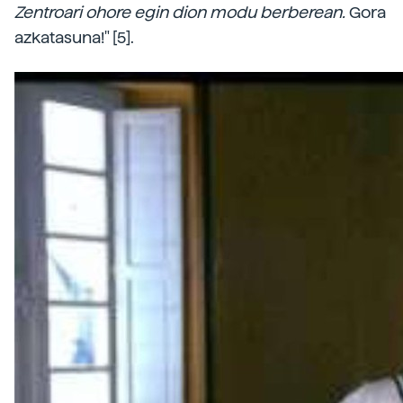
Zentroari ohore egin dion modu berberean.
Gora
azkatasuna!" [5].