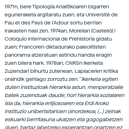
1971n, bere Tipologia Analitikoaren bigarren
eguneraketa argitaratu zuen, eta Université de
Pau et des Pays de l'Adour sortu berrian
irakasten hasi zen. 1974an, Morellan (Castelló) I
Coloquio Internacional de Prehistoria gidatu
zuen; Francoren diktadurako paleolitisten
panorama atzeratuan astindu handia eragin
zuen bilera hark. 1978an, CNRSn Ikerketa
Zuzendari bihurtu zutenean, Laplaceren kritika
oraindik gehiago zorroztu zen: "
Ikerketa egiten
duten instituzioak hierarkia astun, menperatzaile
batek zuzenduak daude; hori hierarkia sozialaren
isla da, hierarkia erlijiosoaren eta Erdi Aroko
instituzio unibertsitarioen oinordekoa, (...) zeinak
eskuarki berritasuna ukatzen eta gogogabetzen
duen, hartaz jabetzeko esperantzan onartzen ez