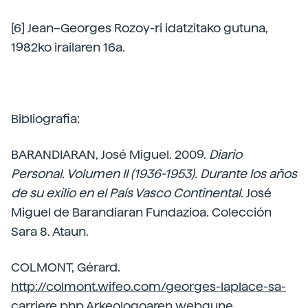
[6] Jean–Georges Rozoy-ri idatzitako gutuna,
1982ko irailaren 16a.
Bibliografia:
BARANDIARAN, José Miguel. 2009.
Diario
Personal. Volumen II (1936-1953). Durante los años
de su exilio en el País Vasco Continental
. José
Miguel de Barandiaran Fundazioa. Colección
Sara 8. Ataun.
COLMONT, Gérard.
http://colmont.wifeo.com/georges-laplace-sa-
carriere.php
Arkeologoaren webgune