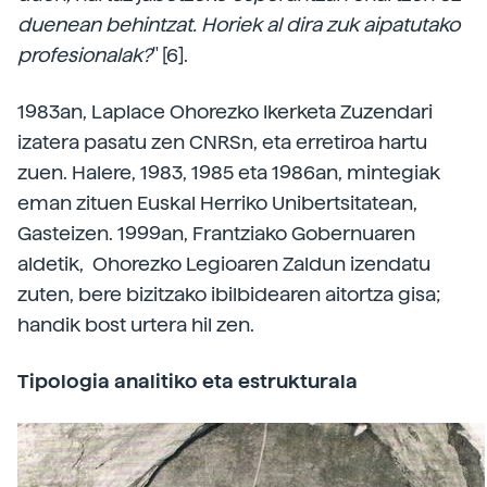
duenean behintzat. Horiek al dira zuk aipatutako
profesionalak?
" [6].
1983an, Laplace Ohorezko Ikerketa Zuzendari
izatera pasatu zen CNRSn, eta erretiroa hartu
zuen. Halere, 1983, 1985 eta 1986an, mintegiak
eman zituen Euskal Herriko Unibertsitatean,
Gasteizen. 1999an, Frantziako Gobernuaren
aldetik, Ohorezko Legioaren Zaldun izendatu
zuten, bere bizitzako ibilbidearen aitortza gisa;
handik bost urtera hil zen.
Tipologia analitiko eta estrukturala