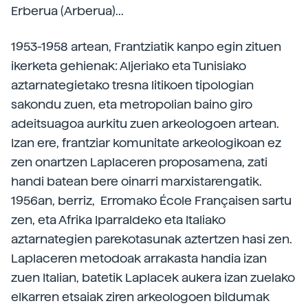
Erberua (Arberua)...
1953-1958 artean, Frantziatik kanpo egin zituen
ikerketa gehienak: Aljeriako eta Tunisiako
aztarnategietako tresna litikoen tipologian
sakondu zuen, eta metropolian baino giro
adeitsuagoa aurkitu zuen arkeologoen artean.
Izan ere, frantziar komunitate arkeologikoan ez
zen onartzen Laplaceren proposamena, zati
handi batean bere oinarri marxistarengatik.
1956an, berriz, Erromako École Françaisen sartu
zen, eta Afrika Iparraldeko eta Italiako
aztarnategien parekotasunak aztertzen hasi zen.
Laplaceren metodoak arrakasta handia izan
zuen Italian, batetik Laplacek aukera izan zuelako
elkarren etsaiak ziren arkeologoen bildumak