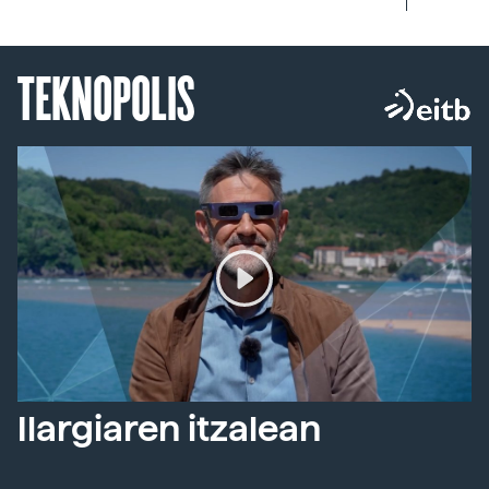
TEKNOPOLIS
Ilargiaren itzalean