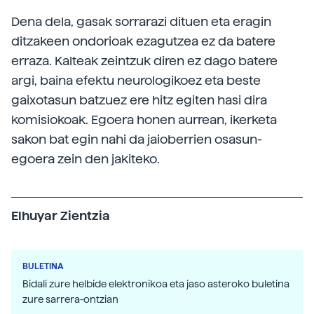
Dena dela, gasak sorrarazi dituen eta eragin
ditzakeen ondorioak ezagutzea ez da batere
erraza. Kalteak zeintzuk diren ez dago batere
argi, baina efektu neurologikoez eta beste
gaixotasun batzuez ere hitz egiten hasi dira
komisiokoak. Egoera honen aurrean, ikerketa
sakon bat egin nahi da jaioberrien osasun-
egoera zein den jakiteko.
Elhuyar Zientzia
BULETINA
Bidali zure helbide elektronikoa eta jaso asteroko buletina
zure sarrera-ontzian