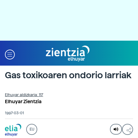
Gas toxikoaren ondorio larriak
Elhuyar aldizkaria: 117
Elhuyar Zientzia
1997-03-01
EU