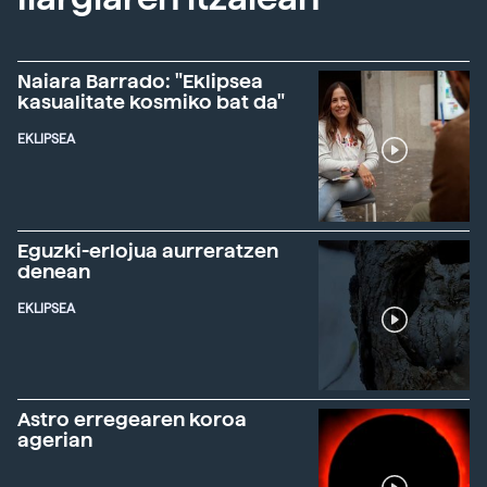
Naiara Barrado: "Eklipsea
kasualitate kosmiko bat da"
EKLIPSEA
Eguzki-erlojua aurreratzen
denean
EKLIPSEA
Astro erregearen koroa
agerian