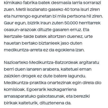
kimikako fabrika batek desmasia larria sorrarazi
zuen. Metil isozianato gaseko 40 tona isuri ziren
eta hurrengo egunetan bi mila pertsona hil ziren.
Gaur egun, bizirik iraun zuten 50.000 herritarrek
osasun-arazoak dituzte gasaren erruz. Eta
ikertzaile-talde batek aitortzen duenez, urte
hauetan bertako biztanleek jaso duten
medikuntza-arreta ez da egokiena izan.
Nazioarteko Medikuntza-Batzordeak argitaratu
berri duen lanaren arabera, kaltetuei eman
zaizkien drogek ez dute batere lagundu.
Medikuntza-praktika onartezinak egin direla dio
komisioak. Egoerarik kezkagarriena
arnasaparatuko gaixotasunak, eta bereziki
birikak kalteturik, dituztenena da.