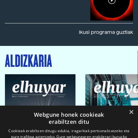
Ikusi programa guztiak
ALDIZKARIA
×
Webgune honek cookieak
erabiltzen ditu
Cookieak erabiltzen ditugu edukia, iragarkiak pertsonalizatzeko eta
gure trafikoa aztertzeko. Gure webgunearen erabilerari buruzko