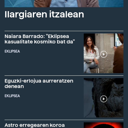
Ilargiaren itzalean
Naiara Barrado: "Eklipsea
kasualitate kosmiko bat da"
EKLIPSEA
Eguzki-erlojua aurreratzen
denean
EKLIPSEA
Astro erregearen koroa