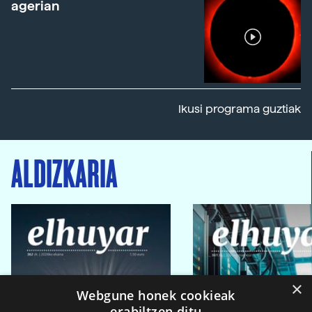
agerian
Ikusi programa guztiak
ALDIZKARIA
×
Webgune honek cookieak
erabiltzen ditu