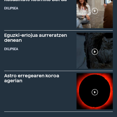
EKLIPSEA
Eguzki-erlojua aurreratzen
denean
EKLIPSEA
Astro erregearen koroa
agerian