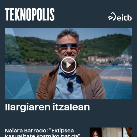
TEKNOPOLIS
Ilargiaren itzalean
Naiara Barrado: "Eklipsea
kasualitate kosmiko bat da"