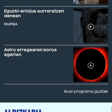
Eguzki-erlojua aurreratzen
denean
EKLIPSEA
Astro erregearen koroa
agerian
Ikusi programa guztiak